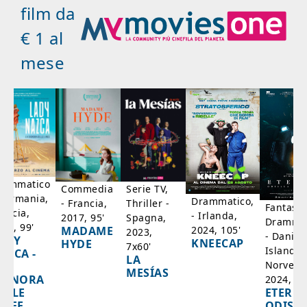
film da
€ 1 al
mese
rammatico
Serie TV,
Commedia
 Germania,
Drammatico,
Thriller -
- Francia,
Fantasci
rancia,
- Irlanda,
Spagna,
2017, 95'
Drammat
025, 99'
2024, 105'
MADAME
2023,
- Danim
ADY
KNEECAP
HYDE
7x60'
Islanda,
AZCA -
LA
Norvegi
A
MESÍAS
IGNORA
2024, 10
ETERNA
ELLE
ODISS
INEE