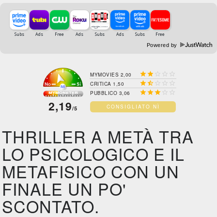
Powered by





MYMOVIES 2,00





CRITICA 1,50





PUBBLICO 3,06
2,19
CONSIGLIATO NÌ
/5
THRILLER A METÀ TRA
LO PSICOLOGICO E IL
METAFISICO CON UN
FINALE UN PO'
SCONTATO.