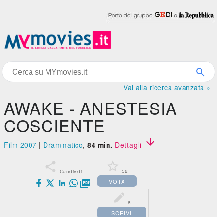
Vai alla ricerca avanzata »
AWAKE - ANESTESIA
COSCIENTE

Film 2007
|
Drammatico
,
84 min.
Dettagli


52
Condividi
VOTA


8
SCRIVI