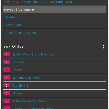
Katy Perry: The Lifetimes Tour - Live From Paris
giovedì 3 settembre
Il Malloppo
Silent Friend
Un mondo meraviglioso
Box Office
❯
1
Spider-Man - Brand New Day
2
Odissea
3
Hokum
4
Minions & Monsters
5
Toy Story 5
6
Michael
7
Il Diavolo veste Prada 2
8
Hamnet - Nel nome del figlio