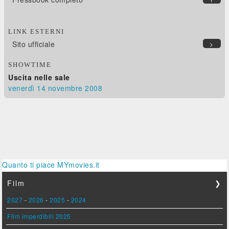
LINK ESTERNI
Sito ufficiale
>
SHOWTIME
Uscita nelle sale
venerdì 14
novembre 2008
Quanto ti piace MYmovies.it
Film
❯
2027
-
2026
-
2025
-
2024
Film imperdibili 2025