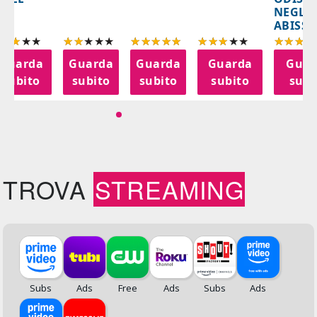
NEGLI
ABISSI
Guarda
Guarda
Guarda
Guarda
Guar
subito
subito
subito
subito
subi
TROVA
STREAMING