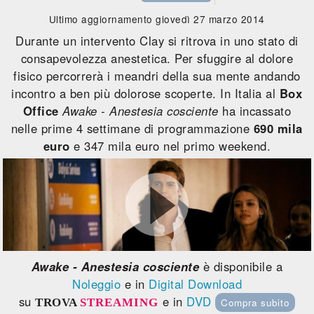
Ultimo aggiornamento giovedì 27 marzo 2014
Durante un intervento Clay si ritrova in uno stato di
consapevolezza anestetica. Per sfuggire al dolore
fisico percorrerà i meandri della sua mente andando
incontro a ben più dolorose scoperte. In Italia al
Box
Office
Awake - Anestesia cosciente
ha incassato
nelle prime 4 settimane di programmazione
690 mila
euro
e 347 mila euro nel primo weekend.
Awake - Anestesia cosciente
è disponibile a
Noleggio
e in
Digital Download
su
e in
DVD
TROVA
STREAMING
Compra subito