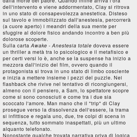
dalla morte del padre. Quando infine arriva l'ora
dell'intervento e viene addormentato, Clay si ritrova
in uno stato di consapevolezza anestetica. Disteso
sul tavolo e immobilizzato dall'anestesia, percorrerà
(a cuore aperto) i meandri della sua mente per
sfuggire al dolore fisico andando incontro a ben più
dolorose scoperte.
Sulla carta
Awake - Anestesia totale
doveva essere
un thriller a metà tra lo psicologico e il metafisico e
per certi versi lo è, anche se la suspense ha inizio a
mezzora dall'inizio del film, ovvero quando il
protagonista si trova in uno stato di limbo cosciente
e inizia a mettere insieme i pezzi del puzzle. Nei
flashback che rivive nel tentativo di ricongiungersi,
almeno con il pensiero, a Sam, lo spettatore scopre
come si sono conosciuti e come tra i due sia
scoccato l'amore. Man mano che il "trip" di Clay
prosegue verso la dissolvenza dell'essere, la trama
si infittisce e regala uno, due, tre colpi di scena in
sequenza, tutto sommato inaspettati, più un ultimo
alquanto telefonato.
Nonostante qualche trovata narrativa priva di logica