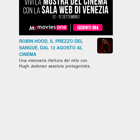
- Brasile,
- Francia,
- Marocco,
- Francia,
Messico,
2024, 101'
2022, 122'
2023, 102
LA
IL
MON
Paesi Bassi,
GAZZA
CAFTANO
CRIME -
Cile, 2025,
LADRA
BLU
COLPEV
85'
SONO I
IL
ROBIN HOOD, IL PREZZO DEL
SENTIERO
SANGUE, DAL 12 AGOSTO AL
afico -
AZZURRO
CINEMA
ia,
Una visionaria rilettura del mito con
o, 2024,
Hugh Jackman assoluto protagonista.
IVINA
RANCIA
RAH
NHARDT
uarda
Guarda
Guarda
Guarda
Guar
ubito
subito
subito
subito
subit