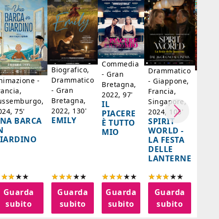
Commedia
Biografico,
Drammatico
- Gran
Biogr
Drammatico
nimazione -
- Giappone,
Bretagna,
Franc
- Gran
rancia,
Francia,
2022, 97'
Belgi
Bretagna,
ussemburgo,
Singapore,
IL
98'
2022, 130'
024, 75'
2024, 105'
PIACERE
LA D
EMILY
NA BARCA
SPIRIT
È TUTTO
DI F
N
WORLD -
MIO
- SA
IARDINO
LA FESTA
BER
DELLE
LANTERNE
Guarda
Guarda
Guarda
Guarda
G
subito
subito
subito
subito
s