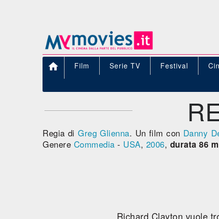

Film
Serie TV
Festival
Ci
RE
Regia di
Greg Glienna
. Un film con
Danny De
Genere
Commedia
-
USA
,
2006
,
durata 86 m
Richard Clayton vuole tro