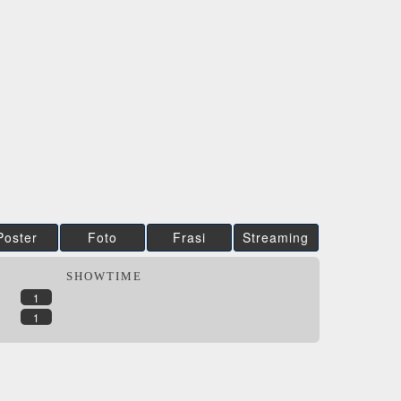
3.42
/5
CG | tv
CG | tv
DVD
BR
DVD
DVD
IBS
IBS
DVD
DVD
Feltrinelli
Feltrinelli
DVD
DVD
Poster
Foto
Frasi
Streaming
SHOWTIME
1
1