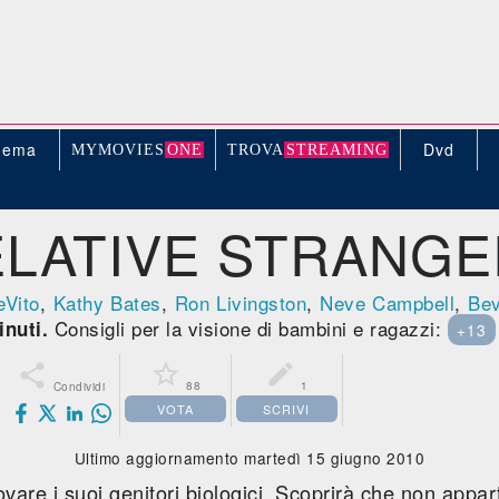
nema
Dvd
MYMOVIE
S
ONE
TROV
A
STREAMING
LATIVE STRANG
Vito
,
Kathy Bates
,
Ron Livingston
,
Neve Campbell
,
Bev
Consigli per la visione di bambini e ragazzi:
inuti.
+13



88
1
Condividi
VOTA
SCRIVI
Ultimo aggiornamento martedì 15 giugno 2010
vare i suoi genitori biologici. Scoprirà che non appa