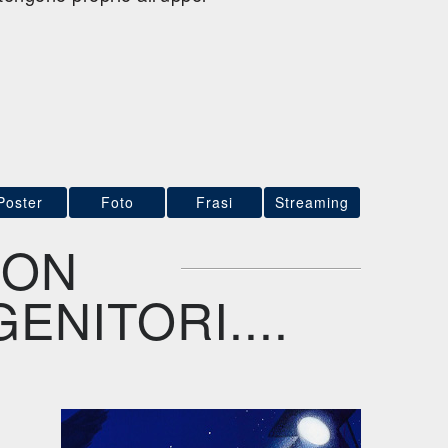
Poster
Foto
Frasi
Streaming
NON
ENITORI....