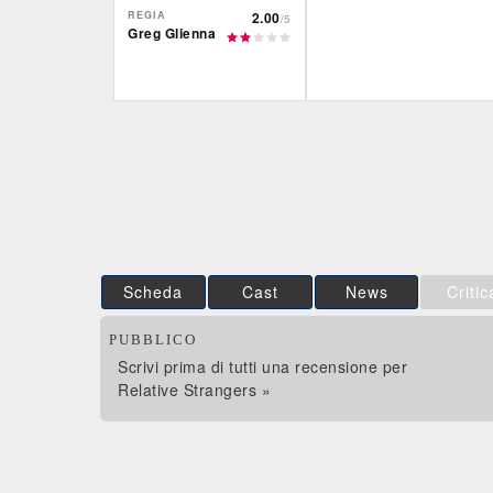
REGIA
2.00
/5
Greg Glienna
IBS
Film&More
DVD
DVD
Feltrinelli
IBS
DVD
DVD
Scheda
Cast
News
Critic
PUBBLICO
Scrivi prima di tutti una recensione per
Relative Strangers »