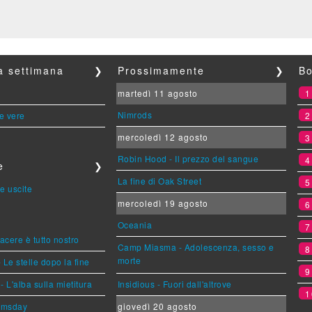
la settimana
❯
Prossimamente
❯
Bo
martedì 11 agosto
Nimrods
le vere
mercoledì 12 agosto
Robin Hood - Il prezzo del sangue
e
❯
La fine di Oak Street
e uscite
mercoledì 19 agosto
Oceania
piacere è tutto nostro
Camp Miasma - Adolescenza, sesso e
morte
 Le stelle dopo la fine
L'alba sulla mietitura
Insidious - Fuori dall'altrove
1
omsday
giovedì 20 agosto