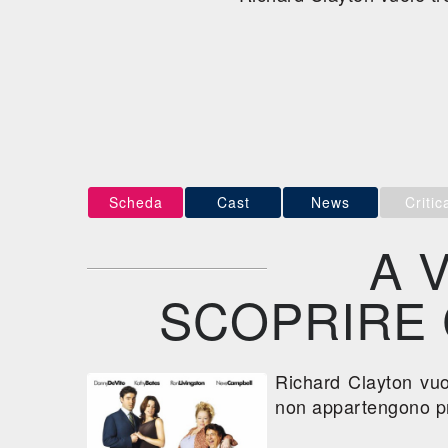
Scheda
Cast
News
Critic
A 
SCOPRIRE C
Richard Clayton vuol
non appartengono pro