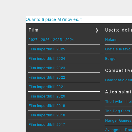
Quanto ti piace MYmovies.it
Film
❯
Uscite del
2027
-
2026
-
2025
-
2024
Hokum
Film imperdibili 2025
Greta e le favo
Film imperdibili 2024
Borgo
Film imperdibili 2023
Competitiv
Film imperdibili 2022
Calendario dell
Film imperdibili 2021
Attesissimi
Film imperdibili 2020
The Invite - Il 
Film imperdibili 2019
The Dog Stars -
Film imperdibili 2018
Hunger Games - 
Film imperdibili 2017
Avengers - Do