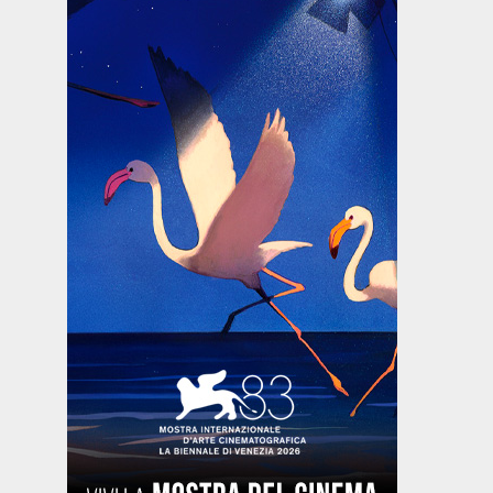
Drammatico
Commedia
Drammatico
Drammat