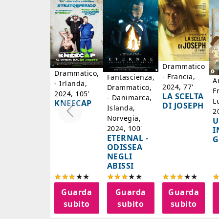
Drammatico
Drammatico,
- Francia,
Fantascienza,
A
- Irlanda,
2024, 77'
Drammatico,
F
2024, 105'
LA SCELTA
- Danimarca,
L
KNEECAP
DI JOSEPH
Islanda,
2
Norvegia,
U
2024, 100'
I
ETERNAL -
G
ODISSEA
NEGLI
ABISSI
Guarda
Guarda
Guarda
subito
subito
subito