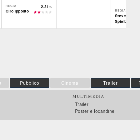
REGIA
2.31
/5
Ciro Ippolito
REGIA
Steven
Spielberg
IBS
Film&More
Plaion
DVD
DVD
BR
Feltrinelli
IBS
DVD
DVD
Feltrinelli
DVD
a
Pubblico
Cinema
Trailer
MULTIMEDIA
Trailer
Poster e locandine