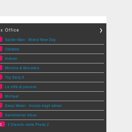
x Office
❯
1
Spider-Man - Brand New Day
2
Odissea
3
Hokum
4
Minions & Monsters
5
Toy Story 5
6
Le città di pianura
7
Michael
8
Deep Water - Incubo dagli abissi
9
Sentimental Value
0
Il Diavolo veste Prada 2