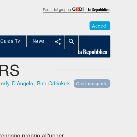
Accedi
Guida Tv
News


ERS
erly D'Angelo
,
Bob Odenkirk
.
Cast completo
rtengono proprio all'upper