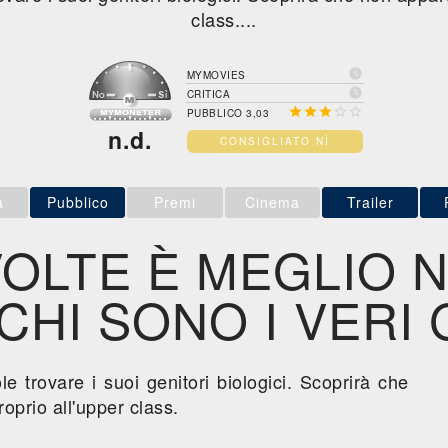
class....

MYMOVIES

CRITICA





PUBBLICO 3,03
n.d.
CONSIGLIATO NÌ
a
Pubblico
Premi
Cinema
Trailer
VOLTE È MEGLIO 
HI SONO I VERI G
e trovare i suoi genitori biologici. Scoprirà che
prio all'upper class.