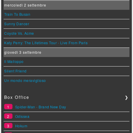
mercoledì 2 settembre
Train To Busan
Sunny Dancer
Coyote Vs. Acme
Katy Perry: The Lifetimes Tour - Live From Paris
giovedì 3 settembre
Il Malloppo
Silent Friend
Un mondo meraviglioso
Box Office
❯
1
Spider-Man - Brand New Day
2
Odissea
3
Hokum