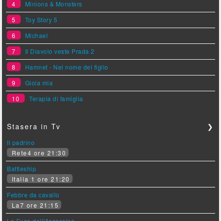
4
Minions & Monsters
5
Toy Story 5
6
Michael
7
Il Diavolo veste Prada 2
8
Hamnet - Nel nome del figlio
9
Gioia mia
10
Terapia di famiglia
Stasera in Tv
❯
Il padrino
Rete4 ore 21:30
Battleship
Italia 1 ore 21:20
Febbre da cavallo
La7 ore 21:15
La Fuga dell'Assassino