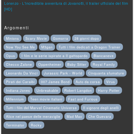
Lorenzo - L'incredibile avventura di Jovanotti, il trailer ufficiale del film
[HD]
Argomenti
Minions
Scary Movie
Gomorra
28 giorni dopo
Now You See Me
M3gan
Tutti i film dedicati a Dragon Trainer
Opus
I film e le serie ispirate a Il gattopardo
Biancaneve
Checco Zalone
Oppenheimer
Baby Sitter
Royal Family
Leonardo Da Vinci
Jurassic Park - World
Cinquanta sfumature
Pirati dei Caraibi
007 James Bond
Auto da corsa
Virus
Indiana Jones
Unbreakable
Robert Langdon
Harry Potter
Millennium
Teen movie italiani
Fast and Furious
Tutti i film del Marvel Cinematic Universe
Il signore degli anelli
Alice nel paese delle meraviglie
Mad Max
Che Guevara
Terminator
Rocky