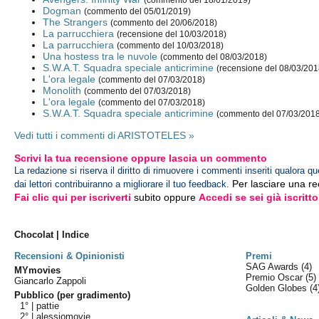
(commento del 18/01/2019)
Dogman
(commento del 05/01/2019)
The Strangers
(commento del 20/06/2018)
La parrucchiera
(recensione del 10/03/2018)
La parrucchiera
(commento del 10/03/2018)
Una hostess tra le nuvole
(commento del 08/03/2018)
S.W.A.T. Squadra speciale anticrimine
(recensione del 08/03/201
L'ora legale
(commento del 07/03/2018)
Monolith
(commento del 07/03/2018)
L'ora legale
(commento del 07/03/2018)
S.W.A.T. Squadra speciale anticrimine
(commento del 07/03/201
Vedi tutti i commenti di ARISTOTELES »
Scrivi la tua recensione oppure lascia un commento
La redazione si riserva il diritto di rimuovere i commenti inseriti qualora qu
Per lasciare una r
dai lettori contribuiranno a migliorare il tuo feedback.
Fai clic qui per iscriverti
subito oppure
Accedi se sei già iscritto
Chocolat | Indice
Recensioni & Opinionisti
Premi
SAG Awards
(4)
MYmovies
Premio Oscar
(5)
Giancarlo Zappoli
Golden Globes
(4
Pubblico (per gradimento)
1° |
pattie
2° |
alessiomovie