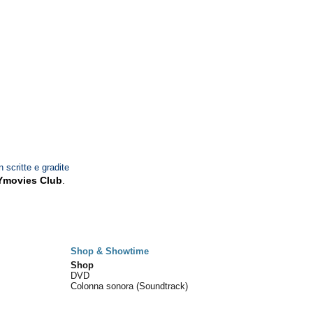
n scritte e gradite
Ymovies Club
.
Shop & Showtime
Shop
DVD
Colonna sonora (Soundtrack)