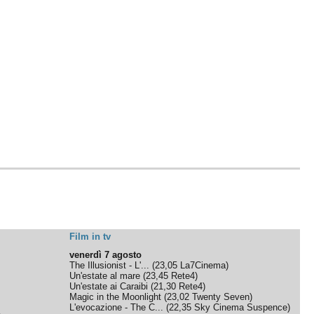
Film in tv
venerdì 7 agosto
The Illusionist - L'...
(
23,05
La7Cinema
)
Un'estate al mare
(
23,45
Rete4
)
Un'estate ai Caraibi
(
21,30
Rete4
)
Magic in the Moonlight
(
23,02
Twenty Seven
)
L'evocazione - The C...
(
22,35
Sky Cinema Suspence
)