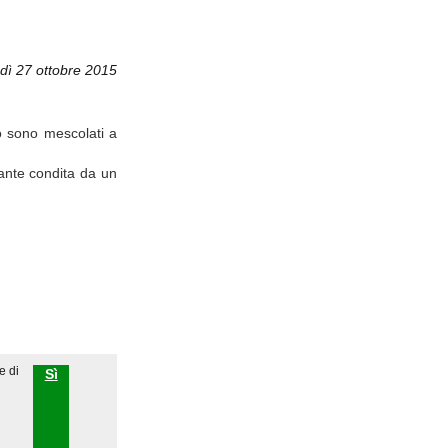
dì 27 ottobre 2015
to sono mescolati a
nante condita da un
e di
Sì