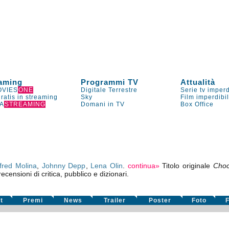
aming
Programmi TV
Attualità
VIES
ONE
Digitale Terrestre
Serie tv imperd
gratis in streaming
Sky
Film imperdibi
A
STREAMING
Domani in TV
Box Office
lfred Molina
,
Johnny Depp
,
Lena Olin
.
continua»
Titolo originale
Choc
ecensioni di critica, pubblico e dizionari.
t
Premi
News
Trailer
Poster
Foto
F