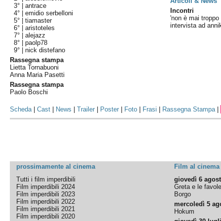
Articoli & News
3° |
antrace
Incontri
4° |
emidio serbelloni
'non è mai troppo 
5° |
tiamaster
intervista ad anni
6° |
aristoteles
7° |
alejazz
8° |
paolp78
9° |
nick distefano
Rassegna stampa
Lietta Tornabuoni
Anna Maria Pasetti
Rassegna stampa
Paolo Boschi
Scheda
|
Cast
|
News
|
Trailer
|
Poster
|
Foto
|
Frasi
|
Rassegna Stampa
|
prossimamente al cinema
Film al cinema
Tutti i film imperdibili
giovedì 6 agos
Film imperdibili 2024
Greta e le favol
Film imperdibili 2023
Borgo
Film imperdibili 2022
mercoledì 5 ag
Film imperdibili 2021
Hokum
Film imperdibili 2020