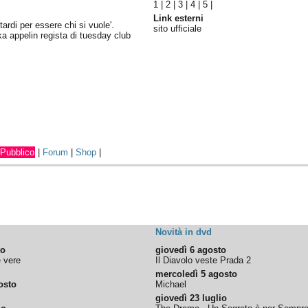
1
|
2
|
3
|
4
|
5
|
Link esterni
tardi per essere chi si vuole'.
sito ufficiale
ka appelin regista di tuesday club
Pubblico
|
Forum
|
Shop
|
Novità in dvd
to
giovedì 6 agosto
e vere
Il Diavolo veste Prada 2
mercoledì 5 agosto
osto
Michael
giovedì 23 luglio