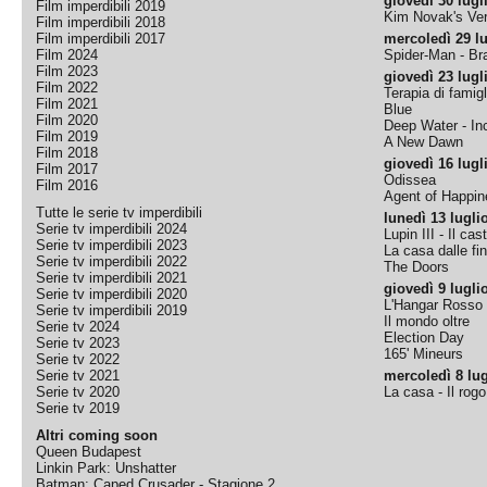
giovedì 30 lugl
Film imperdibili 2019
Kim Novak's Ver
Film imperdibili 2018
Film imperdibili 2017
mercoledì 29 lu
Film 2024
Spider-Man - B
Film 2023
giovedì 23 lugl
Film 2022
Terapia di famigl
Film 2021
Blue
Film 2020
Deep Water - Inc
Film 2019
A New Dawn
Film 2018
giovedì 16 lugl
Film 2017
Odissea
Film 2016
Agent of Happine
Tutte le serie tv imperdibili
lunedì 13 lugli
Serie tv imperdibili 2024
Lupin III - Il cas
Serie tv imperdibili 2023
La casa dalle fi
Serie tv imperdibili 2022
The Doors
Serie tv imperdibili 2021
giovedì 9 lugli
Serie tv imperdibili 2020
L'Hangar Rosso
Serie tv imperdibili 2019
Il mondo oltre
Serie tv 2024
Election Day
Serie tv 2023
165' Mineurs
Serie tv 2022
Serie tv 2021
mercoledì 8 lug
Serie tv 2020
La casa - Il rog
Serie tv 2019
Altri coming soon
Queen Budapest
Linkin Park: Unshatter
Batman: Caped Crusader - Stagione 2