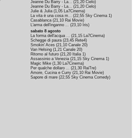
e
Jeanne Du Barry - La...
(
21,20
Cielo
)
Jeanne Du Barry - La...
(
21,20
Cielo
)
Julie & Julia
(
1,05
La7Cinema
)
La vita è una cosa m...
(
22,55
Sky Cinema 1
)
Casablanca
(
21,10
Rai Movie
)
L'arma dell'inganno ...
(
23,10
Iris
)
sabato 8 agosto
La forma dell'acqua ...
(
21,15
La7Cinema
)
Schegge di paura
(
23,45
Rete4
)
Smokin' Aces
(
21,10
Canale 20
)
Van Helsing
(
1,21
Canale 20
)
Ritorno al futuro
(
21,20
Italia 1
)
Assassinio a Venezia
(
21,15
Sky Cinema 1
)
Magic Mike
(
1,30
La7Cinema
)
Per qualche dollaro ...
(
21,30
RaiTre
)
Amore, Cucina e Curry
(
21,10
Rai Movie
)
Sapore di mare
(
22,55
Sky Cinema Comedy
)