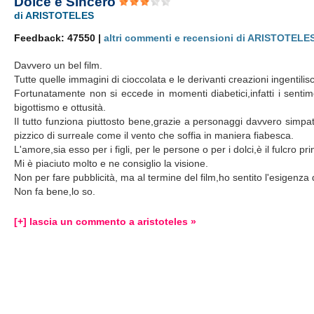
Dolce e Sincero
di ARISTOTELES
Feedback: 47550 |
altri commenti e recensioni di ARISTOTELE
Davvero un bel film.
Tutte quelle immagini di cioccolata e le derivanti creazioni ingentilisc
Fortunatamente non si eccede in momenti diabetici,infatti i sentim
bigottismo e ottusità.
Il tutto funziona piuttosto bene,grazie a personaggi davvero simpati
pizzico di surreale come il vento che soffia in maniera fiabesca.
L'amore,sia esso per i figli, per le persone o per i dolci,è il fulcro pri
Mi è piaciuto molto e ne consiglio la visione.
Non per fare pubblicità, ma al termine del film,ho sentito l'esigenz
Non fa bene,lo so.
[+] lascia un commento a aristoteles »