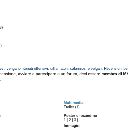
8)
8)
esti vengano ritenuti offensivi, diffamatori, calunniosi e volgari. Recensioni be
ecensione, avviare o partecipare a un forum, devi essere
membro di M
.
Multimedia
Trailer (1)
)
Poster e locandine
1
|
2
|
3
|
Immagini