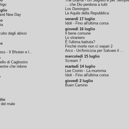
io
The Drama - Un Segreto è per Sempr
tigo
... che Dio perdona a tutti
Los Domingos
glio
Le Aquile della Repubblica
rand New Day
venerdì 17 luglio
io
Idoli - Fino all'ultima corsa
ia
giovedì 16 luglio
ubo dagli abissi
Il bene comune
Lo straniero
È l'ultima battuta?
io
Finchè morte non ci separi 2
Arco - Un'Amicizia per Salvare il ...
ss - Il Bhutan e l...
mercoledì 15 luglio
o
Scream 7
tello di Cagliostro
nestre che ridono
martedì 14 luglio
Lee Cronin - La mummia
Idoli - Fino all'ultima corsa
o
giovedì 2 luglio
Buen Camino
lio
o del male