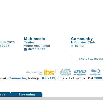
Multimedia
Community
ibili 2025
Trailer
MYmovies Club
li 2025
Video recensioni
twitter
diventa fan
ricerca avanzata
olat
.
Commedia
,
Ratings:
Kids+13
, durata 121 min. - USA
2000
.
rasi
Streaming