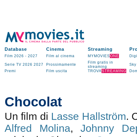
Database
Cinema
Streaming
Pr
Film 2026
-
2027
Film al cinema
MYMOVIES
ONE
Digi
Film gratis in
Serie TV
2026
2027
Prossimamente
Sky
streaming
Premi
Film uscita
TROVA
STREAMING
Dom
Chocolat
Un film di
Lasse Hallström
.
Alfred Molina
,
Johnny De