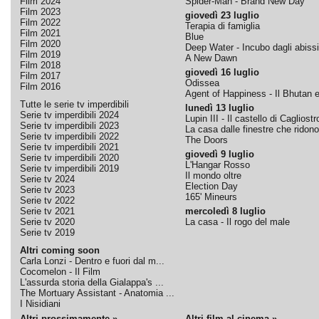
Film 2024
Spider-Man - Brand New Day
Film 2023
giovedì 23 luglio
Film 2022
Terapia di famiglia
Film 2021
Blue
Film 2020
Deep Water - Incubo dagli abissi
Film 2019
A New Dawn
Film 2018
giovedì 16 luglio
Film 2017
Odissea
Film 2016
Agent of Happiness - Il Bhutan e 
Tutte le serie tv imperdibili
lunedì 13 luglio
Serie tv imperdibili 2024
Lupin III - Il castello di Cagliostr
Serie tv imperdibili 2023
La casa dalle finestre che ridono
Serie tv imperdibili 2022
The Doors
Serie tv imperdibili 2021
giovedì 9 luglio
Serie tv imperdibili 2020
L'Hangar Rosso
Serie tv imperdibili 2019
Il mondo oltre
Serie tv 2024
Election Day
Serie tv 2023
165' Mineurs
Serie tv 2022
Serie tv 2021
mercoledì 8 luglio
Serie tv 2020
La casa - Il rogo del male
Serie tv 2019
Altri coming soon
Carla Lonzi - Dentro e fuori dal m...
Cocomelon - Il Film
L'assurda storia della Gialappa's ...
The Mortuary Assistant - Anatomia ...
I Nisidiani
Altri prossimamente »
Altri film al cinema »