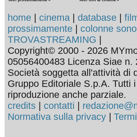
home
|
cinema
|
database
|
fil
prossimamente
|
colonne sono
TROVASTREAMING
|
Copyright© 2000 - 2026 MYmov
05056400483 Licenza Siae n. 
Società soggetta all'attività d
Gruppo Editoriale S.p.A. Tutti i d
riproduzione anche parziale.
credits
|
contatti
|
redazione@m
Normativa sulla privacy
|
Termi