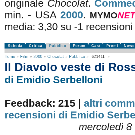
originale
Chocolat
.
Commed
min. - USA
2000
.
MYMO
NE
media:
3,30
su
-1
recensioni d
Scheda
Critica
Pubblico
Forum
Cast
Premi
News
Home
»
Film
»
2000
»
Chocolat
»
Pubblico
»
621411
»
Il Diavolo veste di Ro
di Emidio Serbelloni
Feedback: 215 |
altri comm
recensioni di Emidio Serbe
mercoledì 8