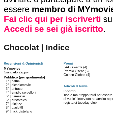
essere
membro di MYmovie
Fai clic qui per iscriverti
su
Accedi se sei già iscritto
.
Chocolat | Indice
Recensioni & Opinionisti
Premi
SAG Awards
(4)
MYmovies
Premio Oscar
(5)
Giancarlo Zappoli
Golden Globes
(4)
Pubblico (per gradimento)
1° |
pattie
2° |
alessiomovie
Articoli & News
3° |
antrace
Incontri
4° |
emidio serbelloni
'non è mai troppo tardi per essere
5° |
tiamaster
si vuole'. intervista ad annika app
6° |
aristoteles
regista di tuesday club
7° |
alejazz
8° |
paolp78
9° |
nick distefano