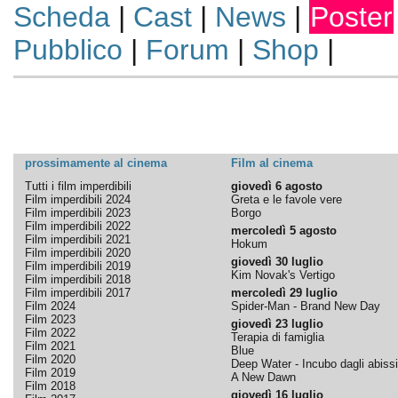
Scheda
|
Cast
|
News
|
Poster
Pubblico
|
Forum
|
Shop
|
prossimamente al cinema
Film al cinema
Tutti i film imperdibili
giovedì 6 agosto
Film imperdibili 2024
Greta e le favole vere
Film imperdibili 2023
Borgo
Film imperdibili 2022
mercoledì 5 agosto
Film imperdibili 2021
Hokum
Film imperdibili 2020
giovedì 30 luglio
Film imperdibili 2019
Kim Novak's Vertigo
Film imperdibili 2018
Film imperdibili 2017
mercoledì 29 luglio
Film 2024
Spider-Man - Brand New Day
Film 2023
giovedì 23 luglio
Film 2022
Terapia di famiglia
Film 2021
Blue
Film 2020
Deep Water - Incubo dagli abissi
Film 2019
A New Dawn
Film 2018
giovedì 16 luglio