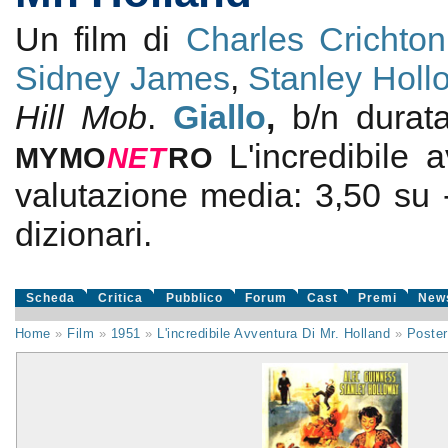
Un film di
Charles Crichton
Sidney James
,
Stanley Holl
Hill Mob
.
Giallo
,
b/n durat
L'incredibile 
MYMO
NE
T
RO
valutazione media:
3,50
su
dizionari.
Scheda
Critica
Pubblico
Forum
Cast
Premi
New
Home
»
Film
»
1951
»
L'incredibile Avventura Di Mr. Holland
»
Poster