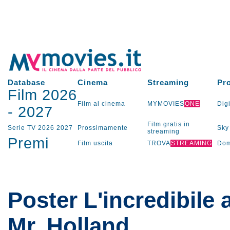
Database
Cinema
Streaming
Pr
Film 2026
Film al cinema
MYMOVIES
ONE
Digi
-
2027
Film gratis in
Serie TV
2026
2027
Prossimamente
Sky
streaming
Premi
Film uscita
TROVA
STREAMING
Dom
Poster L'incredibile 
Mr. Holland