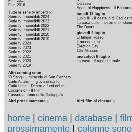
Film 2017
Odissea
Film 2016
Agent of Happiness - Il Bhutan e 
Tutte le serie tv imperdibili
lunedì 13 luglio
Serie tv imperdibili 2024
Lupin III - Il castello di Cagliostr
Serie tv imperdibili 2023
La casa dalle finestre che ridono
Serie tv imperdibili 2022
The Doors
Serie tv imperdibili 2021
giovedì 9 luglio
Serie tv imperdibili 2020
L'Hangar Rosso
Serie tv imperdibili 2019
Il mondo oltre
Serie tv 2024
Election Day
Serie tv 2023
165' Mineurs
Serie tv 2022
Serie tv 2021
mercoledì 8 luglio
Serie tv 2020
La casa - Il rogo del male
Serie tv 2019
Altri coming soon
'O Sang - Il miracolo di San Gennaro
Carlo Acutis - Il giovane santo
Carla Lonzi - Dentro e fuori dal m...
Cocomelon - Il Film
L'assurda storia della Gialappa's ...
Altri prossimamente »
Altri film al cinema »
home
|
cinema
|
database
|
fil
prossimamente
|
colonne sono