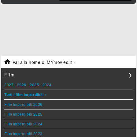

Vai alla home di MYmovies.it »
Film
❯
2027
-
2026
-
2025
-
2024
Tutti i film imperdibili »
Film imperdibili 2026
Film imperdibili 2025
Film imperdibili 2024
Film imperdibili 2023