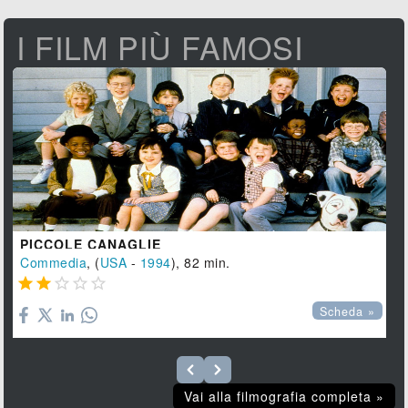
I FILM PIÙ FAMOSI
PICCOLE CANAGLIE
Commedia
, (
USA
-
1994
), 82 min.





Scheda »
Vai alla filmografia completa »