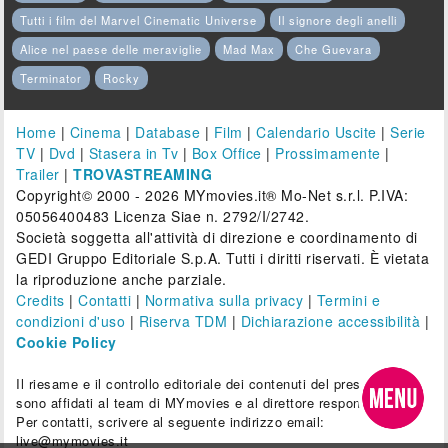
Tutti i film del Marvel Cinematic Universe
Il signore degli anelli
Alice nel paese delle meraviglie
Mad Max
Che Guevara
Terminator
Rocky
Home
|
Cinema
|
Database
|
Film
|
Calendario Uscite
|
Serie
TV
|
Dvd
|
Stasera in Tv
|
Box Office
|
Prossimamente
|
Trailer
|
TROVASTREAMING
Copyright© 2000 - 2026 MYmovies.it® Mo-Net s.r.l. P.IVA:
05056400483 Licenza Siae n. 2792/I/2742.
Società soggetta all'attività di direzione e coordinamento di
GEDI Gruppo Editoriale S.p.A. Tutti i diritti riservati. È vietata
la riproduzione anche parziale.
Credits
|
Contatti
|
Normativa sulla privacy
|
Termini e
condizioni d'uso
|
Riserva TDM
|
Dichiarazione accessibilità
|
Cookie Policy
Il riesame e il controllo editoriale dei contenuti del presente sito
sono affidati al team di MYmovies e al direttore responsabile.
Per contatti, scrivere al seguente indirizzo email:
live@mymovies.it