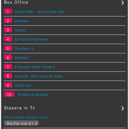
Box Office
❯
1
Spider-Man - Brand New Day
2
Odissea
3
Hokum
4
Minions & Monsters
5
Toy Story 5
6
Michael
7
Il Diavolo veste Prada 2
8
Hamnet - Nel nome del figlio
9
Gioia mia
10
Terapia di famiglia
Stasera in Tv
❯
Per qualche dollaro in più
RaiTre ore 21.3