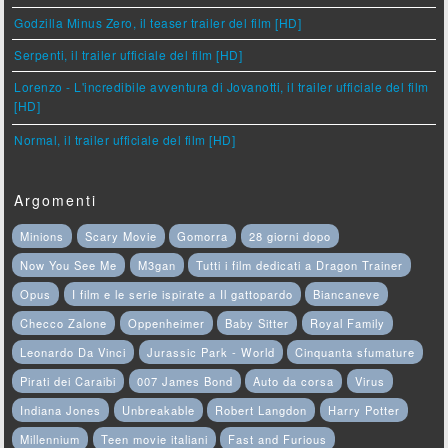
Godzilla Minus Zero, il teaser trailer del film [HD]
Serpenti, il trailer ufficiale del film [HD]
Lorenzo - L'incredibile avventura di Jovanotti, il trailer ufficiale del film
[HD]
Normal, il trailer ufficiale del film [HD]
Argomenti
Minions
Scary Movie
Gomorra
28 giorni dopo
Now You See Me
M3gan
Tutti i film dedicati a Dragon Trainer
Opus
I film e le serie ispirate a Il gattopardo
Biancaneve
Checco Zalone
Oppenheimer
Baby Sitter
Royal Family
Leonardo Da Vinci
Jurassic Park - World
Cinquanta sfumature
Pirati dei Caraibi
007 James Bond
Auto da corsa
Virus
Indiana Jones
Unbreakable
Robert Langdon
Harry Potter
Millennium
Teen movie italiani
Fast and Furious