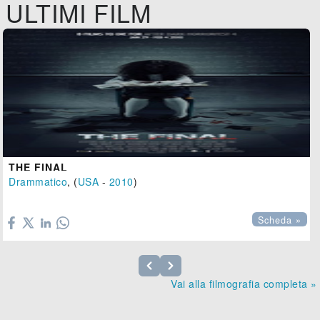
ULTIMI FILM
THE FINAL
Drammatico
, (
USA
-
2010
)

Scheda »
Vai alla filmografia completa »