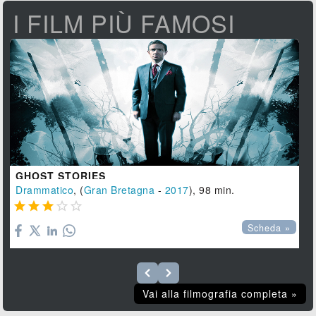
I FILM PIÙ FAMOSI
GHOST STORIES
Drammatico
, (
Gran Bretagna
-
2017
), 98 min.





Scheda »
Vai alla filmografia completa »