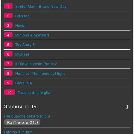
1
Spider-Man - Brand New Day
2
Odissea
3
Hokum
4
Minions & Monsters
5
Toy Story 5
6
Michael
7
Il Diavolo veste Prada 2
8
Hamnet - Nel nome del figlio
9
Gioia mia
10
Terapia di famiglia
Stasera in Tv
❯
Per qualche dollaro in più
RaiTre ore 21.3
Ritorno al futuro