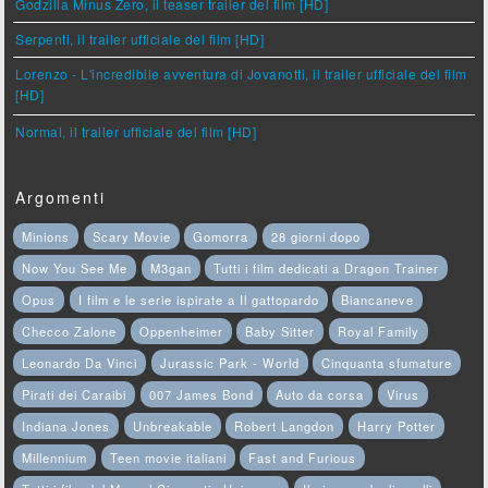
Godzilla Minus Zero, il teaser trailer del film [HD]
Serpenti, il trailer ufficiale del film [HD]
Lorenzo - L'incredibile avventura di Jovanotti, il trailer ufficiale del film
[HD]
Normal, il trailer ufficiale del film [HD]
Argomenti
Minions
Scary Movie
Gomorra
28 giorni dopo
Now You See Me
M3gan
Tutti i film dedicati a Dragon Trainer
Opus
I film e le serie ispirate a Il gattopardo
Biancaneve
Checco Zalone
Oppenheimer
Baby Sitter
Royal Family
Leonardo Da Vinci
Jurassic Park - World
Cinquanta sfumature
Pirati dei Caraibi
007 James Bond
Auto da corsa
Virus
Indiana Jones
Unbreakable
Robert Langdon
Harry Potter
Millennium
Teen movie italiani
Fast and Furious