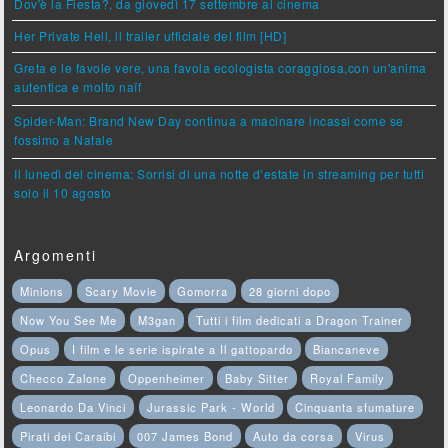
Dov'è la Fiesta?, da giovedì 17 settembre al cinema
Her Private Hell, il trailer ufficiale del film [HD]
Greta e le favole vere, una favola ecologista coraggiosa,con un'anima
autentica e molto naïf
Spider-Man: Brand New Day continua a macinare incassi come se
fossimo a Natale
Il lunedì del cinema: Sorrisi di una notte d’estate in streaming per tutti
solo il 10 agosto
Argomenti
Minions
Scary Movie
Gomorra
28 giorni dopo
Now You See Me
M3gan
Tutti i film dedicati a Dragon Trainer
Opus
I film e le serie ispirate a Il gattopardo
Biancaneve
Checco Zalone
Oppenheimer
Baby Sitter
Royal Family
Leonardo Da Vinci
Jurassic Park - World
Cinquanta sfumature
Pirati dei Caraibi
007 James Bond
Auto da corsa
Virus