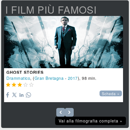
I FILM PIÙ FAMOSI
GHOST STORIES
Drammatico
, (
Gran Bretagna
-
2017
), 98 min.





Scheda »
Vai alla filmografia completa »