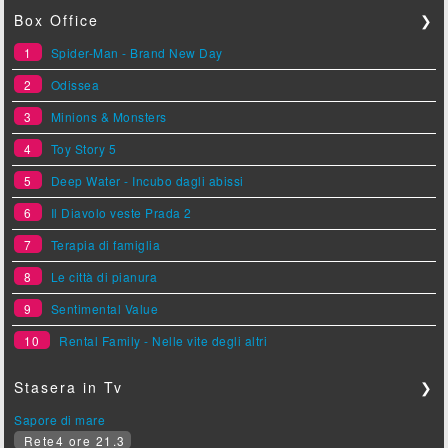
Box Office
❯
1
Spider-Man - Brand New Day
2
Odissea
3
Minions & Monsters
4
Toy Story 5
5
Deep Water - Incubo dagli abissi
6
Il Diavolo veste Prada 2
7
Terapia di famiglia
8
Le città di pianura
9
Sentimental Value
10
Rental Family - Nelle vite degli altri
Stasera in Tv
❯
Sapore di mare
Rete4 ore 21.3