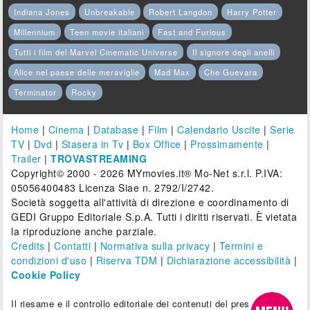
Indiana Jones
Unbreakable
Robert Langdon
Harry Potter
Millennium
Teen movie italiani
Fast and Furious
Tutti i film del Marvel Cinematic Universe
Il signore degli anelli
Alice nel paese delle meraviglie
Mad Max
Che Guevara
Terminator
Rocky
Home
|
Cinema
|
Database
|
Film
|
Calendario Uscite
|
Serie
TV
|
Dvd
|
Stasera in Tv
|
Box Office
|
Prossimamente
|
Trailer
|
TROVASTREAMING
Copyright© 2000 - 2026 MYmovies.it® Mo-Net s.r.l. P.IVA:
05056400483 Licenza Siae n. 2792/I/2742.
Società soggetta all'attività di direzione e coordinamento di
GEDI Gruppo Editoriale S.p.A. Tutti i diritti riservati. È vietata
la riproduzione anche parziale.
Credits
|
Contatti
|
Normativa sulla privacy
|
Termini e
condizioni d'uso
|
Riserva TDM
|
Dichiarazione accessibilità
|
Cookie Policy
Il riesame e il controllo editoriale dei contenuti del presente sito