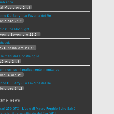
sablanca
ai Movie ore 21.1
nne Du Barry - La Favorita del Re
ielo ore 21.2
ic in the Moonlight
wenty Seven ore 22.51
tchcock
a7Cinema ore 21.15
 le mani dalle nostre figlie
a5 ore 21.1
chi ricchissimi praticamente in mutande
ine34 ore 21
nne Du Barry - La Favorita del Re
ielo ore 21.2
time news
rari 250 GTO - L'auto di Mauro Forghieri che Salvò
anello, il trailer ufficiale del film [HD]