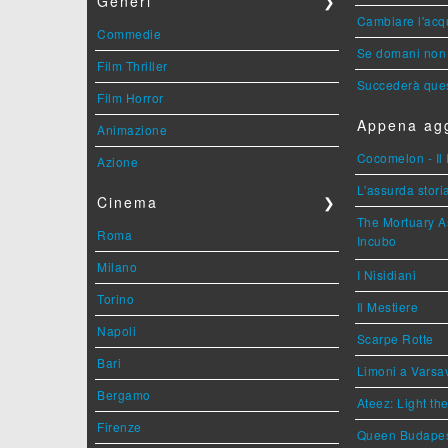
Generi
❯
Cambiare l'acqu
Commedie
Se domani non 
Film Thriller
Succederà ques
Film Horror
Appena agg
Animazione
Cocomelon - Il 
Azione
L'assurda stori
Cinema
❯
The Mortuary As
Roma
Incubo
Milano
I Nisidiani
Torino
Il Mestiere
Napoli
Scarpe Rotte
Bari
Limoni a Varsa
Bergamo
Ateez: Light t
Firenze
Queen Budape