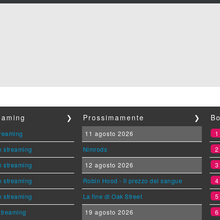
reaming
❯
Prossimamente
❯
Bo
streaming
11 agosto 2026
n streaming
Nimrods
n streaming
12 agosto 2026
n streaming
Robin Hood - Il prezzo del sangue
n streaming
La fine di Oak Street
 streaming
19 agosto 2026