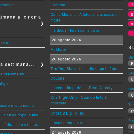
streaming
Oceania
Camp Miasma - Adolescenza, sesso e
timana al cinema
morte
❯
Insidious - Fuori dall'altrove
1
20 agosto 2026
le vere
St
Maldoror
Un'
26 agosto 2026
R
a settimana...
❯
The Dog Stars - Le stelle dopo la fine
Be
Brand New Day
Couture
C
rtigo
La vendetta perfetta - Bear Country
Ov
C
One Night Only - Quando tutto è
possibile
The
piacere è tutto nostro
Ir
Ghost: 2 Big To Rig
 Le stelle dopo la fine
Pr
Limoni a Varsavia
L'alba sulla mietitura
R
27 agosto 2026
omsday