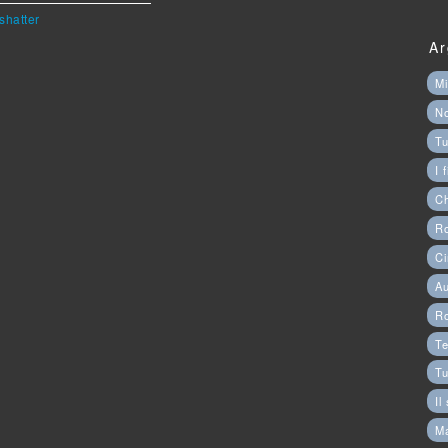
shatter
Ar
Mi
N
Tu
I 
C
Ro
Ci
Au
R
Te
Tu
Il
M