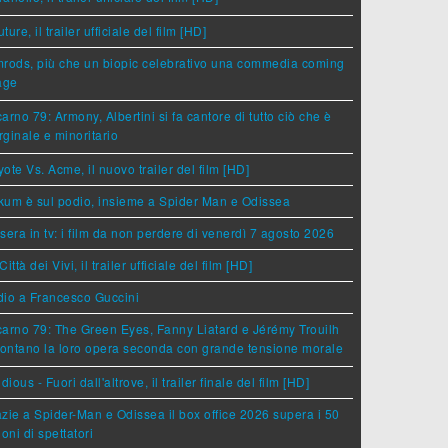
ture, il trailer ufficiale del film [HD]
rods, più che un biopic celebrativo una commedia coming
age
arno 79: Armony, Albertini si fa cantore di tutto ciò che è
ginale e minoritario
ote Vs. Acme, il nuovo trailer del film [HD]
um è sul podio, insieme a Spider Man e Odissea
sera in tv: i film da non perdere di venerdì 7 agosto 2026
Città dei Vivi, il trailer ufficiale del film [HD]
dio a Francesco Guccini
arno 79: The Green Eyes, Fanny Liatard e Jérémy Trouilh
rontano la loro opera seconda con grande tensione morale
idious - Fuori dall'altrove, il trailer finale del film [HD]
zie a Spider-Man e Odissea il box office 2026 supera i 50
ioni di spettatori