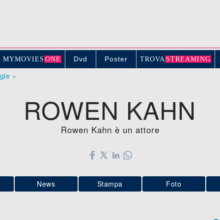
Dvd
Poster
MYMOVIE
S
ONE
TROV
A
STREAMING
ogle »
ROWEN KAHN
Rowen Kahn è un attore
News
Stampa
Foto