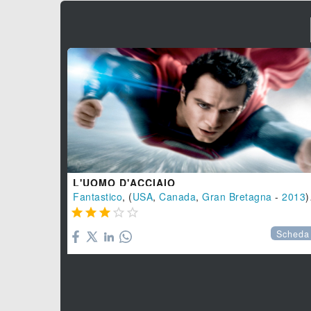
L'UOMO D'ACCIAIO
Fantastico
, (
USA
,
Canada
,
Gran Bretagna
-
2013
), 143 min.





Scheda