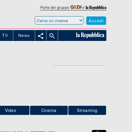
Parte del gruppo
e
Accedi


TV
News
Video
Cinema
Streaming