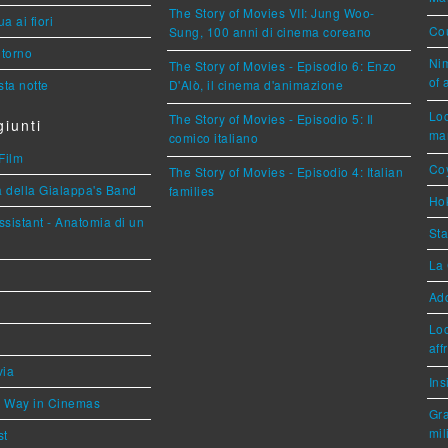
The Story of Movies VII: Jung Woo-
a ai fiori
Cou
Sung, 100 anni di cinema coreano
torno
Nim
The Story of Movies - Episodio 6: Enzo
of 
ta notte
D'Alò, il cinema d'animazione
Loc
The Story of Movies - Episodio 5: Il
iunti
mar
comico italiano
Film
Coy
The Story of Movies - Episodio 4: Italian
a della Gialappa's Band
families
Hok
sistant - Anatomia di un
Sta
La 
Ad
Loc
aff
via
Ins
he Way in Cinemas
Gra
mil
st