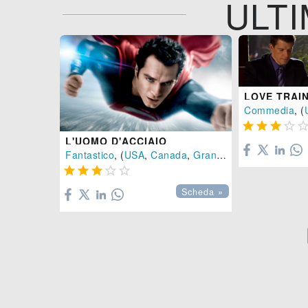
ULTI
Commedia
, (




L'UOMO D'ACCIAIO
Fantastico
, (
USA
,
Canada
,
Gran Bretagna
-
2013
),





Scheda »