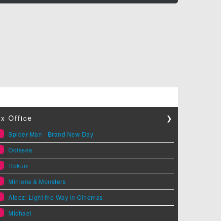
x Office
❯
1
Spider-Man - Brand New Day
2
Odissea
3
Hokum
4
Minions & Monsters
5
Ateez: Light the Way in Cinemas
6
Michael