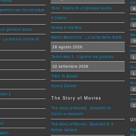
Ca
Tony - Diario di un giovane cuoco
R
cammino per ricominciare
Il Cileno
Jea
C
Sheep in the Box
i un giovane cuoco
Mag
Marco Bellocchio - La porta della realtà
- La piccola cucina di
T
28 agosto 2026
Hi
Terminator 2 - Il giorno del giudizio
L
02 settembre 2026
Giù
L
Train To Busan
Ric
Sunny Dancer
C
esimi 2
The Story of Movies
Jea
C
The Story of Movies - Episodio IX:
Calcio e campioni
Ul
ud
The Story of Movies - Episodio 8: Il
Fer
thriller italiano
ppello
Mar