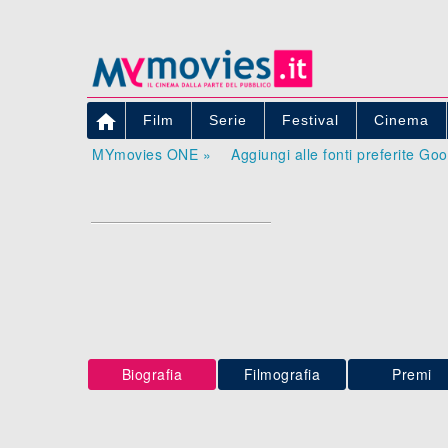

Film
Serie
Festival
Cinema
MYmovies ONE »
Aggiungi alle fonti preferite Go
Biografia
Filmografia
Premi