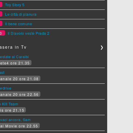
7
Toy Story 5
8
Le città di pianura
9
Il bene comune
0
Il Diavolo veste Prada 2
asera in Tv
❯
estate ai Caraibi
ete4 ore 21.35
ast
anale 20 ore 21.08
erdrive
anale 20 ore 22.56
 Kill Team
is ore 21.15
ovaci ancora, Sam
ai Movie ore 22.55