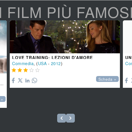
I FILM PIÙ FAMOS
LOVE TRAINING: LEZIONI D'AMORE
UN
Commedia
, (
USA
-
2012
)
Co






Scheda »
 »