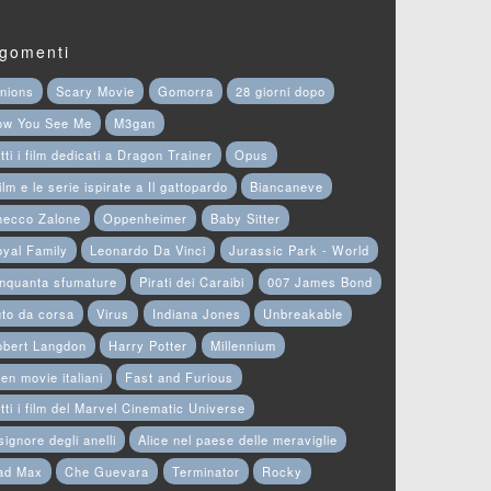
gomenti
nions
Scary Movie
Gomorra
28 giorni dopo
ow You See Me
M3gan
tti i film dedicati a Dragon Trainer
Opus
film e le serie ispirate a Il gattopardo
Biancaneve
hecco Zalone
Oppenheimer
Baby Sitter
yal Family
Leonardo Da Vinci
Jurassic Park - World
nquanta sfumature
Pirati dei Caraibi
007 James Bond
to da corsa
Virus
Indiana Jones
Unbreakable
obert Langdon
Harry Potter
Millennium
en movie italiani
Fast and Furious
tti i film del Marvel Cinematic Universe
 signore degli anelli
Alice nel paese delle meraviglie
ad Max
Che Guevara
Terminator
Rocky