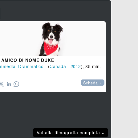
I
 AMICO DI NOME DUKE
mmedia
,
Drammatico
- (
Canada
-
2012
), 85 min.
Scheda »
Vai alla filmografia completa »