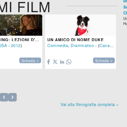
MI FILM
R
S
C
Un
H
LOVE TRAINING: LEZIONI D'AMORE
UN AMICO DI NOME DUKE
USA
-
2012
)
Commedia
,
Drammatico
- (
Canada
-
201


Scheda »
Scheda »
 143 min.
Vai alla filmografia completa »