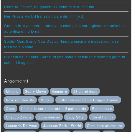
Dov'è la Fiesta?, da giovedì 17 settembre al cinema
Her Private Hell, il trailer ufficiale del film [HD]
Greta e le favole vere, una favola ecologista coraggiosa,con un'anima
autentica e molto naïf
Spider-Man: Brand New Day continua a macinare incassi come se
fossimo a Natale
Il lunedì del cinema: Sorrisi di una notte d’estate in streaming per tutti
solo il 10 agosto
Argomenti
Minions
Scary Movie
Gomorra
28 giorni dopo
Now You See Me
M3gan
Tutti i film dedicati a Dragon Trainer
Opus
I film e le serie ispirate a Il gattopardo
Biancaneve
Checco Zalone
Oppenheimer
Baby Sitter
Royal Family
Leonardo Da Vinci
Jurassic Park - World
Cinquanta sfumature