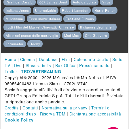
Pirati dei Caraibi
007 James Bond
Auto da corsa
Virus
Indiana Jones
Unbreakable
Robert Langdon
Harry Potter
Millennium
Teen movie italiani
Fast and Furious
Tutti i film del Marvel Cinematic Universe
Il signore degli anelli
Alice nel paese delle meraviglie
Mad Max
Che Guevara
Terminator
Rocky
Home
|
Cinema
|
Database
|
Film
|
Calendario Uscite
|
Serie
TV
|
Dvd
|
Stasera in Tv
|
Box Office
|
Prossimamente
|
Trailer
|
TROVASTREAMING
Copyright© 2000 - 2026 MYmovies.it® Mo-Net s.r.l. P.IVA:
05056400483 Licenza Siae n. 2792/I/2742.
Società soggetta all'attività di direzione e coordinamento di
GEDI Gruppo Editoriale S.p.A. Tutti i diritti riservati. È vietata
la riproduzione anche parziale.
Credits
|
Contatti
|
Normativa sulla privacy
|
Termini e
condizioni d'uso
|
Riserva TDM
|
Dichiarazione accessibilità
|
Cookie Policy