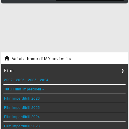

Vai alla home di MYmovies.it »
Film
❯
2027
-
2026
-
2025
-
2024
Tutti i film imperdibili »
Film imperdibili 2026
Film imperdibili 2025
Film imperdibili 2024
Film imperdibili 2023