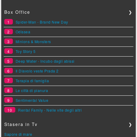
Box Office
❯
1
Spider-Man - Brand New Day
2
Odissea
3
Minions & Monsters
4
Toy Story 5
5
Deep Water - Incubo dagli abissi
6
Il Diavolo veste Prada 2
7
Terapia di famiglia
8
Le città di pianura
9
Sentimental Value
10
Rental Family - Nelle vite degli altri
Stasera in Tv
❯
Sapore di mare