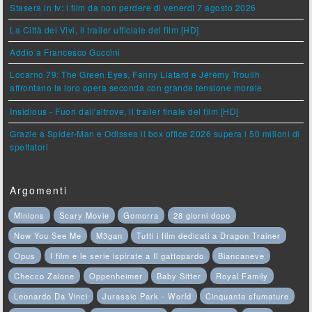
Stasera in tv: i film da non perdere di venerdì 7 agosto 2026
La Città dei Vivi, il trailer ufficiale del film [HD]
Addio a Francesco Guccini
Locarno 79: The Green Eyes, Fanny Liatard e Jérémy Trouilh
affrontano la loro opera seconda con grande tensione morale
Insidious - Fuori dall'altrove, il trailer finale del film [HD]
Grazie a Spider-Man e Odissea il box office 2026 supera i 50 milioni di
spettatori
Argomenti
Minions
Scary Movie
Gomorra
28 giorni dopo
Now You See Me
M3gan
Tutti i film dedicati a Dragon Trainer
Opus
I film e le serie ispirate a Il gattopardo
Biancaneve
Checco Zalone
Oppenheimer
Baby Sitter
Royal Family
Leonardo Da Vinci
Jurassic Park - World
Cinquanta sfumature