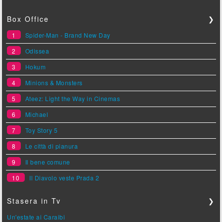
Box Office
❯
1
Spider-Man - Brand New Day
2
Odissea
3
Hokum
4
Minions & Monsters
5
Ateez: Light the Way in Cinemas
6
Michael
7
Toy Story 5
8
Le città di pianura
9
Il bene comune
10
Il Diavolo veste Prada 2
Stasera in Tv
❯
Un'estate ai Caraibi