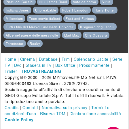
Pirati dei Caraibi
007 James Bond
Auto da corsa
Virus
Indiana Jones
Unbreakable
Robert Langdon
Harry Potter
Millennium
Teen movie italiani
Fast and Furious
Tutti i film del Marvel Cinematic Universe
Il signore degli anelli
Alice nel paese delle meraviglie
Mad Max
Che Guevara
Terminator
Rocky
Home
|
Cinema
|
Database
|
Film
|
Calendario Uscite
|
Serie
TV
|
Dvd
|
Stasera in Tv
|
Box Office
|
Prossimamente
|
Trailer
|
TROVASTREAMING
Copyright© 2000 - 2026 MYmovies.it® Mo-Net s.r.l. P.IVA:
05056400483 Licenza Siae n. 2792/I/2742.
Società soggetta all'attività di direzione e coordinamento di
GEDI Gruppo Editoriale S.p.A. Tutti i diritti riservati. È vietata
la riproduzione anche parziale.
Credits
|
Contatti
|
Normativa sulla privacy
|
Termini e
condizioni d'uso
|
Riserva TDM
|
Dichiarazione accessibilità
|
Cookie Policy