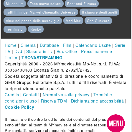
Millennium
Teen movie italiani
Fast and Furious
Tutti i film del Marvel Cinematic Universe
Il signore degli anelli
Alice nel paese delle meraviglie
Mad Max
Che Guevara
Terminator
Rocky
Home
|
Cinema
|
Database
|
Film
|
Calendario Uscite
|
Serie
TV
|
Dvd
|
Stasera in Tv
|
Box Office
|
Prossimamente
|
Trailer
|
TROVASTREAMING
Copyright© 2000 - 2026 MYmovies.it® Mo-Net s.r.l. P.IVA:
05056400483 Licenza Siae n. 2792/I/2742.
Società soggetta all'attività di direzione e coordinamento di
GEDI Gruppo Editoriale S.p.A. Tutti i diritti riservati. È vietata
la riproduzione anche parziale.
Credits
|
Contatti
|
Normativa sulla privacy
|
Termini e
condizioni d'uso
|
Riserva TDM
|
Dichiarazione accessibilità
|
Cookie Policy
Il riesame e il controllo editoriale dei contenuti del presente sito
sono affidati al team di MYmovies e al direttore responsabile.
Per contatti, scrivere al seguente indirizzo email: