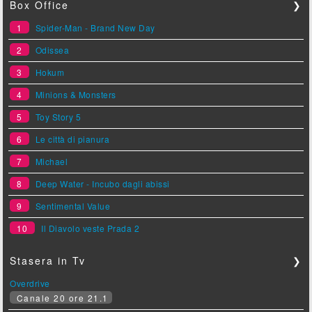
Box Office
❯
1
Spider-Man - Brand New Day
2
Odissea
3
Hokum
4
Minions & Monsters
5
Toy Story 5
6
Le città di pianura
7
Michael
8
Deep Water - Incubo dagli abissi
9
Sentimental Value
10
Il Diavolo veste Prada 2
Stasera in Tv
❯
Overdrive
Canale 20 ore 21.1