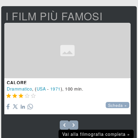
I FILM PIÙ FAMOSI
CALORE
Drammatico
, (
USA
-
1971
), 100 min.





Scheda »
Vai alla filmografia completa »