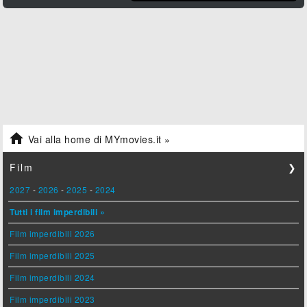

Vai alla home di MYmovies.it »
Film
❯
2027
-
2026
-
2025
-
2024
Tutti i film imperdibili »
Film imperdibili 2026
Film imperdibili 2025
Film imperdibili 2024
Film imperdibili 2023