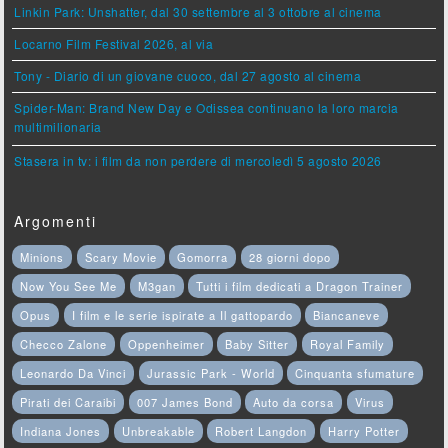
Linkin Park: Unshatter, dal 30 settembre al 3 ottobre al cinema
Locarno Film Festival 2026, al via
Tony - Diario di un giovane cuoco, dal 27 agosto al cinema
Spider-Man: Brand New Day e Odissea continuano la loro marcia
multimilionaria
Stasera in tv: i film da non perdere di mercoledì 5 agosto 2026
Argomenti
Minions
Scary Movie
Gomorra
28 giorni dopo
Now You See Me
M3gan
Tutti i film dedicati a Dragon Trainer
Opus
I film e le serie ispirate a Il gattopardo
Biancaneve
Checco Zalone
Oppenheimer
Baby Sitter
Royal Family
Leonardo Da Vinci
Jurassic Park - World
Cinquanta sfumature
Pirati dei Caraibi
007 James Bond
Auto da corsa
Virus
Indiana Jones
Unbreakable
Robert Langdon
Harry Potter