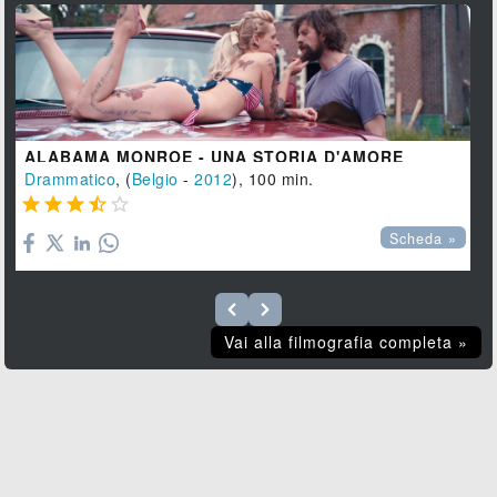
ALABAMA MONROE - UNA STORIA D'AMORE
Drammatico
, (
Belgio
-
2012
), 100 min.





Scheda »
Vai alla filmografia completa »