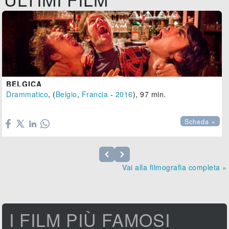
BELGICA
Drammatico
, (
Belgio
,
Francia
-
2016
), 97 min.

Scheda »
Vai alla filmografia completa »
I FILM PIÙ FAMOSI