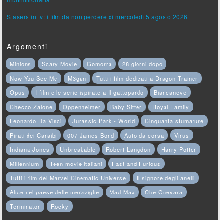
multimilionaria
Stasera in tv: i film da non perdere di mercoledì 5 agosto 2026
Argomenti
Minions
Scary Movie
Gomorra
28 giorni dopo
Now You See Me
M3gan
Tutti i film dedicati a Dragon Trainer
Opus
I film e le serie ispirate a Il gattopardo
Biancaneve
Checco Zalone
Oppenheimer
Baby Sitter
Royal Family
Leonardo Da Vinci
Jurassic Park - World
Cinquanta sfumature
Pirati dei Caraibi
007 James Bond
Auto da corsa
Virus
Indiana Jones
Unbreakable
Robert Langdon
Harry Potter
Millennium
Teen movie italiani
Fast and Furious
Tutti i film del Marvel Cinematic Universe
Il signore degli anelli
Alice nel paese delle meraviglie
Mad Max
Che Guevara
Terminator
Rocky