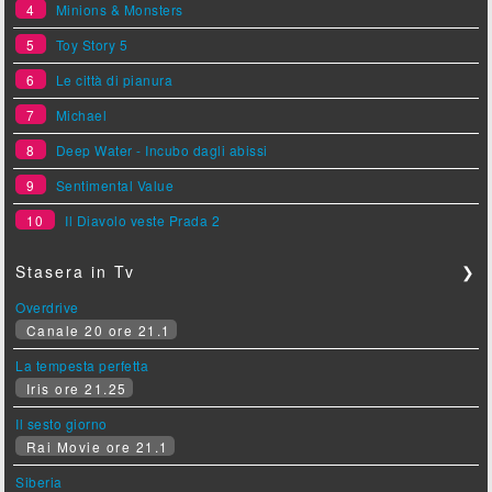
4
Minions & Monsters
5
Toy Story 5
6
Le città di pianura
7
Michael
8
Deep Water - Incubo dagli abissi
9
Sentimental Value
10
Il Diavolo veste Prada 2
Stasera in Tv
❯
Overdrive
Canale 20 ore 21.1
La tempesta perfetta
Iris ore 21.25
Il sesto giorno
Rai Movie ore 21.1
Siberia