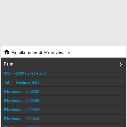

Vai alla home di MYmovies.it »
Film
❯
2027
-
2026
-
2025
-
2024
Tutti i film imperdibili »
Film imperdibili 2026
Film imperdibili 2025
Film imperdibili 2024
Film imperdibili 2023