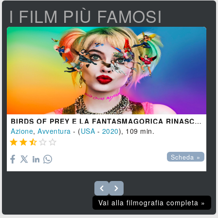
I FILM PIÙ FAMOSI
BIRDS OF PREY E LA FANTASMAGORICA RINASCITA DI HARLEY QUINN
Azione
,
Avventura
- (
USA
-
2020
), 109 min.





Scheda »
Vai alla filmografia completa »