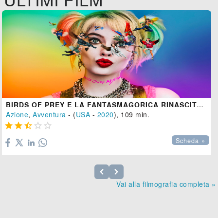
BIRDS OF PREY E LA FANTASMAGORICA RINASCITA DI HARLEY QUINN
Azione
,
Avventura
- (
USA
-
2020
), 109 min.





Scheda »
Vai alla filmografia completa »