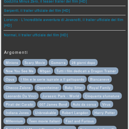
Godzilla Minus Zero, il teaser trailer del film [HD]
Serpenti, il trailer ufficiale del film [HD]
Lorenzo - L'incredibile avventura di Jovanotti, il trailer ufficiale del film
[HD]
Normal, il trailer ufficiale del film [HD]
Argomenti
Minions
Scary Movie
Gomorra
28 giorni dopo
Now You See Me
M3gan
Tutti i film dedicati a Dragon Trainer
Opus
I film e le serie ispirate a Il gattopardo
Biancaneve
Checco Zalone
Oppenheimer
Baby Sitter
Royal Family
Leonardo Da Vinci
Jurassic Park - World
Cinquanta sfumature
Pirati dei Caraibi
007 James Bond
Auto da corsa
Virus
Indiana Jones
Unbreakable
Robert Langdon
Harry Potter
Millennium
Teen movie italiani
Fast and Furious