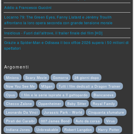
Addio a Francesco Guccini
Locarno 79: The Green Eyes, Fanny Liatard e Jérémy Trouilh
affrontano la loro opera seconda con grande tensione morale
Insidious - Fuori dall'altrove, il trailer finale del film [HD]
Grazie a Spider-Man e Odissea il box office 2026 supera i 50 milioni di
spettatori
Argomenti
Minions
Scary Movie
Gomorra
28 giorni dopo
Now You See Me
M3gan
Tutti i film dedicati a Dragon Trainer
Opus
I film e le serie ispirate a Il gattopardo
Biancaneve
Checco Zalone
Oppenheimer
Baby Sitter
Royal Family
Leonardo Da Vinci
Jurassic Park - World
Cinquanta sfumature
Pirati dei Caraibi
007 James Bond
Auto da corsa
Virus
Indiana Jones
Unbreakable
Robert Langdon
Harry Potter