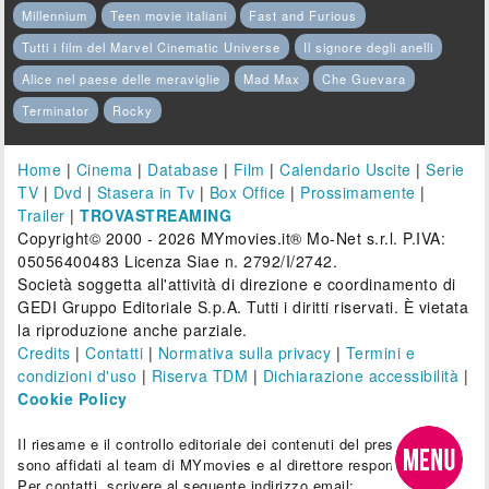
Millennium
Teen movie italiani
Fast and Furious
Tutti i film del Marvel Cinematic Universe
Il signore degli anelli
Alice nel paese delle meraviglie
Mad Max
Che Guevara
Terminator
Rocky
Home
|
Cinema
|
Database
|
Film
|
Calendario Uscite
|
Serie
TV
|
Dvd
|
Stasera in Tv
|
Box Office
|
Prossimamente
|
Trailer
|
TROVASTREAMING
Copyright© 2000 - 2026 MYmovies.it® Mo-Net s.r.l. P.IVA:
05056400483 Licenza Siae n. 2792/I/2742.
Società soggetta all'attività di direzione e coordinamento di
GEDI Gruppo Editoriale S.p.A. Tutti i diritti riservati. È vietata
la riproduzione anche parziale.
Credits
|
Contatti
|
Normativa sulla privacy
|
Termini e
condizioni d'uso
|
Riserva TDM
|
Dichiarazione accessibilità
|
Cookie Policy
Il riesame e il controllo editoriale dei contenuti del presente sito
sono affidati al team di MYmovies e al direttore responsabile.
Per contatti, scrivere al seguente indirizzo email: