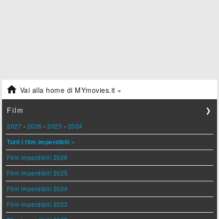

Vai alla home di MYmovies.it »
Film
❯
2027
-
2026
-
2025
-
2024
Tutti i film imperdibili »
Film imperdibili 2026
Film imperdibili 2025
Film imperdibili 2024
Film imperdibili 2023