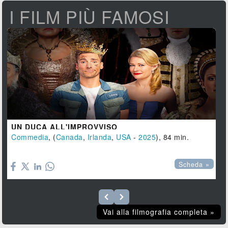
I FILM PIÙ FAMOSI
UN DUCA ALL'IMPROVVISO
Commedia
, (
Canada
,
Irlanda
,
USA
-
2025
), 84 min.

Scheda »
Vai alla filmografia completa »