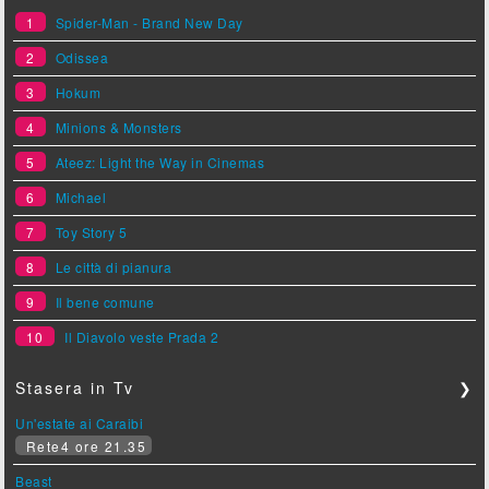
1
Spider-Man - Brand New Day
2
Odissea
3
Hokum
4
Minions & Monsters
5
Ateez: Light the Way in Cinemas
6
Michael
7
Toy Story 5
8
Le città di pianura
9
Il bene comune
10
Il Diavolo veste Prada 2
Stasera in Tv
❯
Un'estate ai Caraibi
Rete4 ore 21.35
Beast