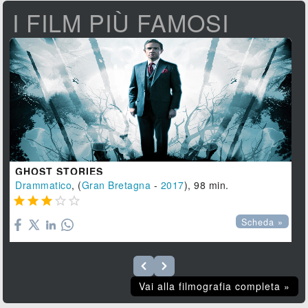
I FILM PIÙ FAMOSI
GHOST STORIES
Drammatico
, (
Gran Bretagna
-
2017
), 98 min.





Scheda »
Vai alla filmografia completa »