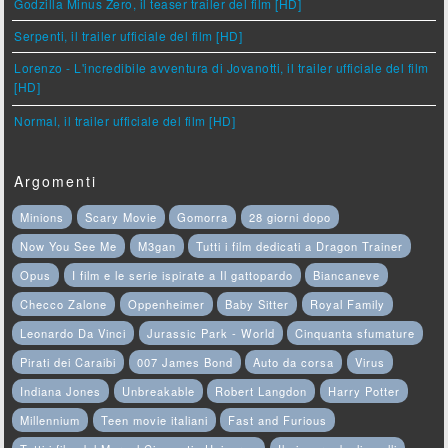
Godzilla Minus Zero, il teaser trailer del film [HD]
Serpenti, il trailer ufficiale del film [HD]
Lorenzo - L'incredibile avventura di Jovanotti, il trailer ufficiale del film
[HD]
Normal, il trailer ufficiale del film [HD]
Argomenti
Minions
Scary Movie
Gomorra
28 giorni dopo
Now You See Me
M3gan
Tutti i film dedicati a Dragon Trainer
Opus
I film e le serie ispirate a Il gattopardo
Biancaneve
Checco Zalone
Oppenheimer
Baby Sitter
Royal Family
Leonardo Da Vinci
Jurassic Park - World
Cinquanta sfumature
Pirati dei Caraibi
007 James Bond
Auto da corsa
Virus
Indiana Jones
Unbreakable
Robert Langdon
Harry Potter
Millennium
Teen movie italiani
Fast and Furious