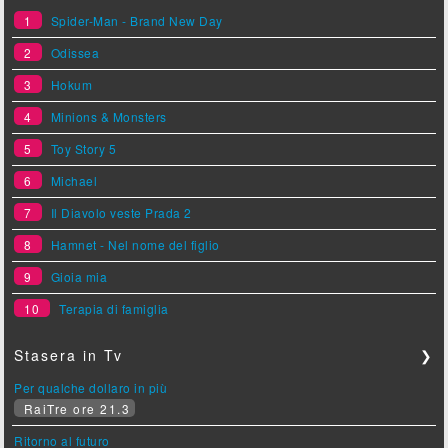
1
Spider-Man - Brand New Day
2
Odissea
3
Hokum
4
Minions & Monsters
5
Toy Story 5
6
Michael
7
Il Diavolo veste Prada 2
8
Hamnet - Nel nome del figlio
9
Gioia mia
10
Terapia di famiglia
Stasera in Tv
❯
Per qualche dollaro in più
RaiTre ore 21.3
Ritorno al futuro