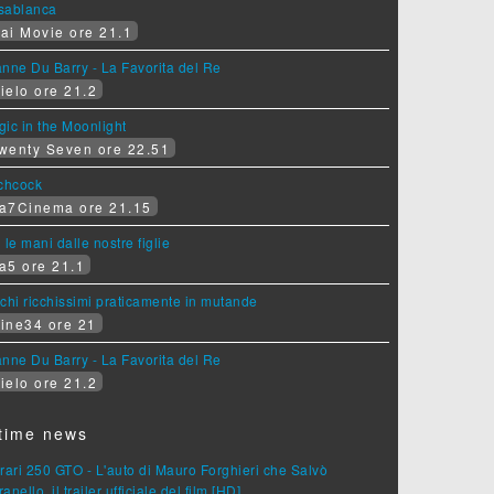
sablanca
ai Movie ore 21.1
nne Du Barry - La Favorita del Re
ielo ore 21.2
ic in the Moonlight
wenty Seven ore 22.51
tchcock
a7Cinema ore 21.15
 le mani dalle nostre figlie
a5 ore 21.1
chi ricchissimi praticamente in mutande
ine34 ore 21
nne Du Barry - La Favorita del Re
ielo ore 21.2
time news
rari 250 GTO - L'auto di Mauro Forghieri che Salvò
anello, il trailer ufficiale del film [HD]