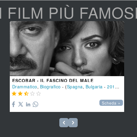
I FILM PIÙ FAMOS
ESCOBAR - IL FASCINO DEL MALE
Drammatico
,
Biografico
- (
Spagna
,
Bulgaria
-
2017
), 123 mi





Scheda »