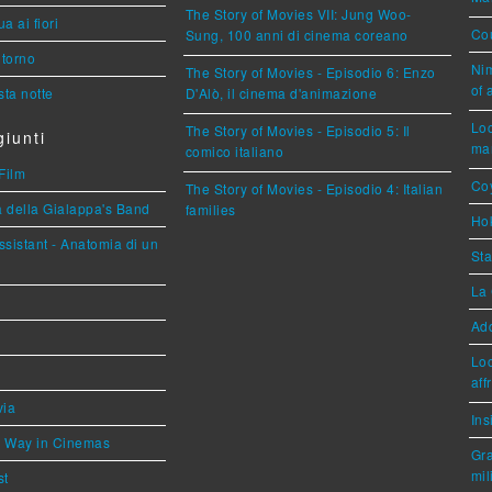
The Story of Movies VII: Jung Woo-
a ai fiori
Cou
Sung, 100 anni di cinema coreano
torno
Nim
The Story of Movies - Episodio 6: Enzo
of 
ta notte
D'Alò, il cinema d'animazione
Loc
The Story of Movies - Episodio 5: Il
iunti
mar
comico italiano
Film
Coy
The Story of Movies - Episodio 4: Italian
a della Gialappa's Band
families
Hok
sistant - Anatomia di un
Sta
La 
Ad
Loc
aff
via
Ins
he Way in Cinemas
Gra
mil
st