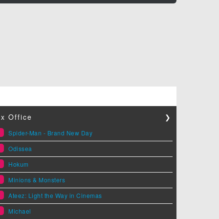
x Office
❯
1
Spider-Man - Brand New Day
2
Odissea
3
Hokum
4
Minions & Monsters
5
Ateez: Light the Way in Cinemas
6
Michael