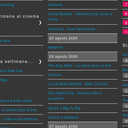
streaming
Oceania
Camp Miasma - Adolescenza, sesso e
timana al cinema
morte
❯
Insidious - Fuori dall'altrove
1
20 agosto 2026
le vere
St
Maldoror
Un'
26 agosto 2026
R
a settimana...
❯
The Dog Stars - Le stelle dopo la fine
Be
Brand New Day
Couture
C
rtigo
La vendetta perfetta - Bear Country
Ov
C
One Night Only - Quando tutto è
possibile
The
piacere è tutto nostro
Ir
Ghost: 2 Big To Rig
 Le stelle dopo la fine
Pr
Limoni a Varsavia
L'alba sulla mietitura
R
27 agosto 2026
omsday