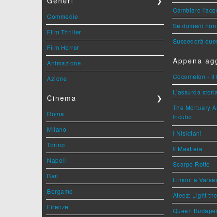
Generi
❯
Cambiare l'acqu
Commedie
Se domani non 
Film Thriller
Succederà ques
Film Horror
Appena agg
Animazione
Cocomelon - Il 
Azione
L'assurda stori
Cinema
❯
The Mortuary As
Roma
Incubo
Milano
I Nisidiani
Torino
Il Mestiere
Napoli
Scarpe Rotte
Bari
Limoni a Varsa
Bergamo
Ateez: Light t
Firenze
Queen Budape