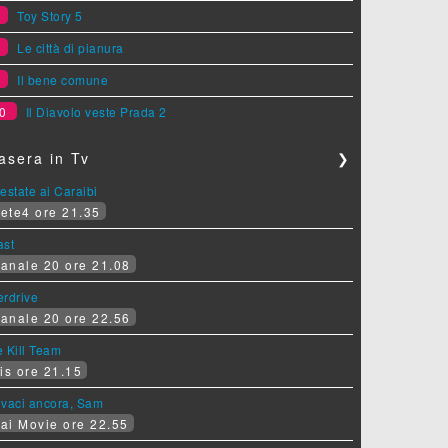
7
Toy Story 5
8
Le città di pianura
9
Il bene comune
0
Il Diavolo veste Prada 2
asera in Tv
❯
estate ai Caraibi
ete4 ore 21.35
ast
anale 20 ore 21.08
erdrive
anale 20 ore 22.56
 Kill Team
is ore 21.15
ovaci ancora, Sam
ai Movie ore 22.55