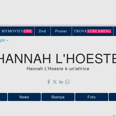
Dvd
Poster
MYMOVIE
S
ONE
TROV
A
STREAMING
ogle »
HANNAH L'HOEST
Hannah L'Hoeste è un'attrice
News
Stampa
Foto