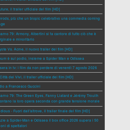
ture, il trailer ufficiale del film [HD]
rods, più che un biopic celebrativo una commedia coming
age
arno 79: Armony, Albertini si fa cantore di tutto ciò che è
ginale e minoritario
ote Vs. Acme, il nuovo trailer del film [HD]
um è sul podio, insieme a Spider Man e Odissea
sera in tv: i film da non perdere di venerdì 7 agosto 2026
Città dei Vivi, il trailer ufficiale del film [HD]
dio a Francesco Guccini
arno 79: The Green Eyes, Fanny Liatard e Jérémy Trouilh
rontano la loro opera seconda con grande tensione morale
idious - Fuori dall'altrove, il trailer finale del film [HD]
zie a Spider-Man e Odissea il box office 2026 supera i 50
ioni di spettatori