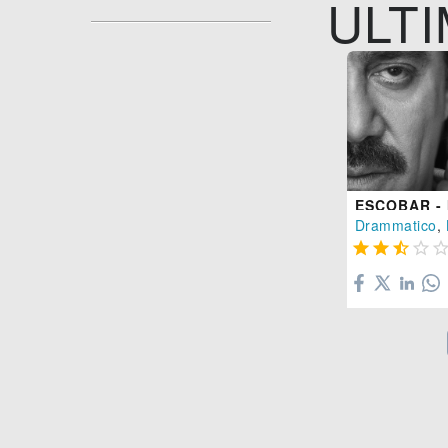
ULTI
Drammatico
,



