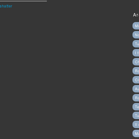
shatter
Ar
Mi
N
Tu
I 
C
Ro
Ci
Au
R
Te
Tu
Il
M