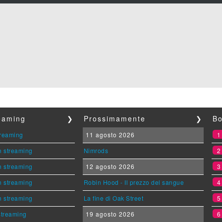
reaming
❯
Prossimamente
❯
Bo
streaming
11 agosto 2026
n streaming
Nimrods
n streaming
12 agosto 2026
n streaming
Robin Hood - Il prezzo del sangue
n streaming
La fine di Oak Street
 streaming
19 agosto 2026