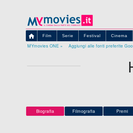

Film
Serie
Festival
Cinema
MYmovies ONE »
Aggiungi alle fonti preferite Go
Biografia
Filmografia
Premi