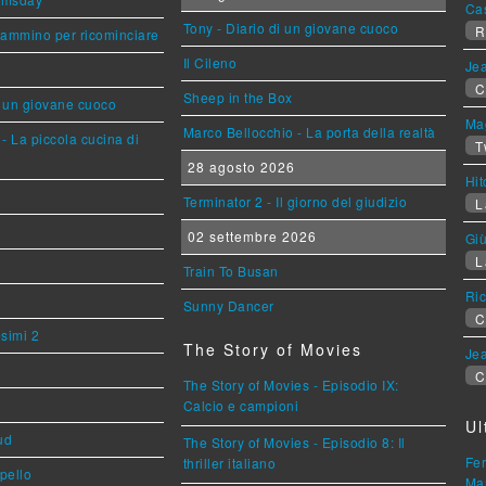
Ca
Tony - Diario di un giovane cuoco
R
cammino per ricominciare
Il Cileno
Jea
C
Sheep in the Box
i un giovane cuoco
Mag
Marco Bellocchio - La porta della realtà
- La piccola cucina di
T
28 agosto 2026
Hi
Terminator 2 - Il giorno del giudizio
L
02 settembre 2026
Giù
L
Train To Busan
Ric
Sunny Dancer
C
esimi 2
The Story of Movies
Jea
C
The Story of Movies - Episodio IX:
Calcio e campioni
Ul
ud
The Story of Movies - Episodio 8: Il
Fer
thriller italiano
ppello
Mar