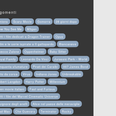
gomenti
nions
Scary Movie
Gomorra
28 giorni dopo
ow You See Me
M3gan
tti i film dedicati a Dragon Trainer
Opus
film e le serie ispirate a Il gattopardo
Biancaneve
hecco Zalone
Oppenheimer
Baby Sitter
yal Family
Leonardo Da Vinci
Jurassic Park - World
nquanta sfumature
Pirati dei Caraibi
007 James Bond
to da corsa
Virus
Indiana Jones
Unbreakable
obert Langdon
Harry Potter
Millennium
en movie italiani
Fast and Furious
tti i film del Marvel Cinematic Universe
 signore degli anelli
Alice nel paese delle meraviglie
ad Max
Che Guevara
Terminator
Rocky