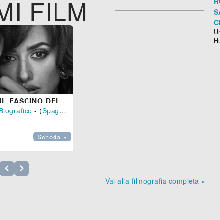
MI FILM
R
S
C
Un
H
ESCOBAR - IL FASCINO DEL MALE
Biografico
- (
Spagna
,
Bulgaria
-
2017
), 123 min.

Scheda »
Vai alla filmografia completa »