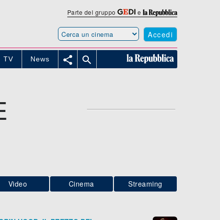
Parte del gruppo
e
Accedi


TV
News
E
Video
Cinema
Streaming