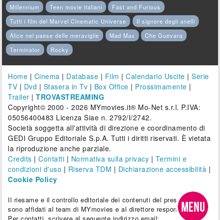
Millennium
Teen movie italiani
Fast and Furious
Tutti i film del Marvel Cinematic Universe
Il signore degli anelli
Alice nel paese delle meraviglie
Mad Max
Che Guevara
Terminator
Rocky
Home
|
Cinema
|
Database
|
Film
|
Calendario Uscite
|
Serie
TV
|
Dvd
|
Stasera in Tv
|
Box Office
|
Prossimamente
|
Trailer
|
TROVASTREAMING
Copyright© 2000 - 2026 MYmovies.it® Mo-Net s.r.l. P.IVA:
05056400483 Licenza Siae n. 2792/I/2742.
Società soggetta all'attività di direzione e coordinamento di
GEDI Gruppo Editoriale S.p.A. Tutti i diritti riservati. È vietata
la riproduzione anche parziale.
Credits
|
Contatti
|
Normativa sulla privacy
|
Termini e
condizioni d'uso
|
Riserva TDM
|
Dichiarazione accessibilità
|
Cookie Policy
Il riesame e il controllo editoriale dei contenuti del presente sito
sono affidati al team di MYmovies e al direttore responsabile.
Per contatti, scrivere al seguente indirizzo email: