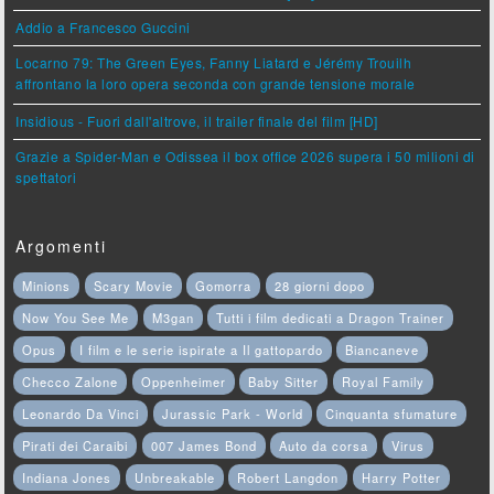
Addio a Francesco Guccini
Locarno 79: The Green Eyes, Fanny Liatard e Jérémy Trouilh
affrontano la loro opera seconda con grande tensione morale
Insidious - Fuori dall'altrove, il trailer finale del film [HD]
Grazie a Spider-Man e Odissea il box office 2026 supera i 50 milioni di
spettatori
Argomenti
Minions
Scary Movie
Gomorra
28 giorni dopo
Now You See Me
M3gan
Tutti i film dedicati a Dragon Trainer
Opus
I film e le serie ispirate a Il gattopardo
Biancaneve
Checco Zalone
Oppenheimer
Baby Sitter
Royal Family
Leonardo Da Vinci
Jurassic Park - World
Cinquanta sfumature
Pirati dei Caraibi
007 James Bond
Auto da corsa
Virus
Indiana Jones
Unbreakable
Robert Langdon
Harry Potter