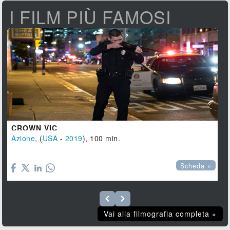
I FILM PIÙ FAMOSI
CROWN VIC
Azione
, (
USA
-
2019
), 100 min.

Scheda »
Vai alla filmografia completa »