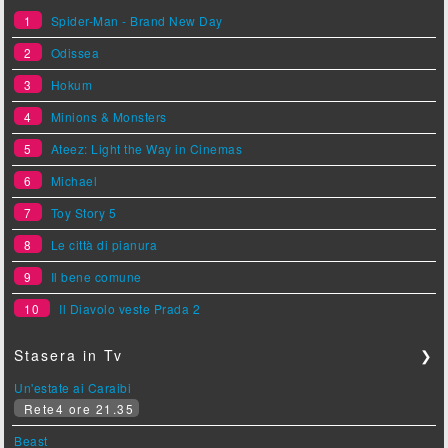
1
Spider-Man - Brand New Day
2
Odissea
3
Hokum
4
Minions & Monsters
5
Ateez: Light the Way in Cinemas
6
Michael
7
Toy Story 5
8
Le città di pianura
9
Il bene comune
10
Il Diavolo veste Prada 2
Stasera in Tv
❯
Un'estate ai Caraibi
Rete4 ore 21.35
Beast