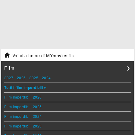

Vai alla home di MYmovies.it »
Film
❯
2027
-
2026
-
2025
-
2024
Tutti i film imperdibili »
Film imperdibili 2026
Film imperdibili 2025
Film imperdibili 2024
Film imperdibili 2023