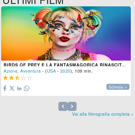
BIRDS OF PREY E LA FANTASMAGORICA RINASCITA DI HARLEY QUINN
Azione
,
Avventura
- (
USA
-
2020
), 109 min.





Scheda »
Vai alla filmografia completa »