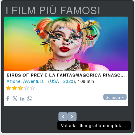
I FILM PIÙ FAMOSI
BIRDS OF PREY E LA FANTASMAGORICA RINASCITA DI HARLEY QUINN
Azione
,
Avventura
- (
USA
-
2020
), 109 min.





Scheda »
Vai alla filmografia completa »