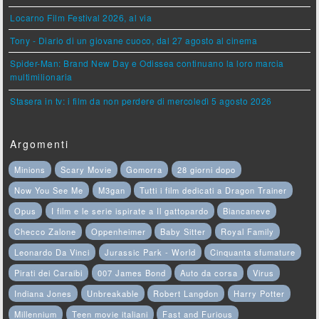
Locarno Film Festival 2026, al via
Tony - Diario di un giovane cuoco, dal 27 agosto al cinema
Spider-Man: Brand New Day e Odissea continuano la loro marcia
multimilionaria
Stasera in tv: i film da non perdere di mercoledì 5 agosto 2026
Argomenti
Minions
Scary Movie
Gomorra
28 giorni dopo
Now You See Me
M3gan
Tutti i film dedicati a Dragon Trainer
Opus
I film e le serie ispirate a Il gattopardo
Biancaneve
Checco Zalone
Oppenheimer
Baby Sitter
Royal Family
Leonardo Da Vinci
Jurassic Park - World
Cinquanta sfumature
Pirati dei Caraibi
007 James Bond
Auto da corsa
Virus
Indiana Jones
Unbreakable
Robert Langdon
Harry Potter
Millennium
Teen movie italiani
Fast and Furious