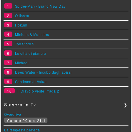
1
Spider-Man - Brand New Day
2
Odissea
3
Hokum
4
Minions & Monsters
5
Toy Story 5
6
Le città di pianura
7
Michael
8
Deep Water - Incubo dagli abissi
9
Sentimental Value
10
Il Diavolo veste Prada 2
Stasera in Tv
❯
Overdrive
Canale 20 ore 21.1
La tempesta perfetta