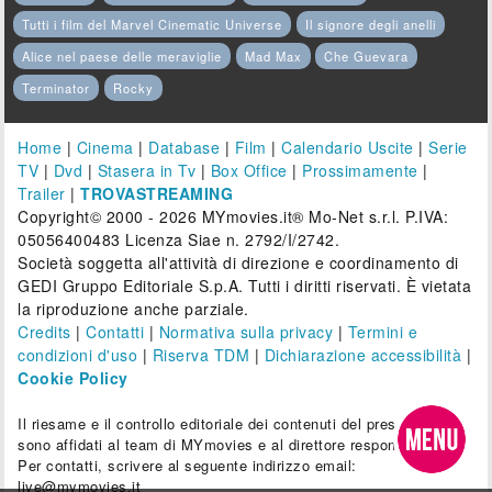
Tutti i film del Marvel Cinematic Universe
Il signore degli anelli
Alice nel paese delle meraviglie
Mad Max
Che Guevara
Terminator
Rocky
Home
|
Cinema
|
Database
|
Film
|
Calendario Uscite
|
Serie
TV
|
Dvd
|
Stasera in Tv
|
Box Office
|
Prossimamente
|
Trailer
|
TROVASTREAMING
Copyright© 2000 - 2026 MYmovies.it® Mo-Net s.r.l. P.IVA:
05056400483 Licenza Siae n. 2792/I/2742.
Società soggetta all'attività di direzione e coordinamento di
GEDI Gruppo Editoriale S.p.A. Tutti i diritti riservati. È vietata
la riproduzione anche parziale.
Credits
|
Contatti
|
Normativa sulla privacy
|
Termini e
condizioni d'uso
|
Riserva TDM
|
Dichiarazione accessibilità
|
Cookie Policy
Il riesame e il controllo editoriale dei contenuti del presente sito
sono affidati al team di MYmovies e al direttore responsabile.
Per contatti, scrivere al seguente indirizzo email:
live@mymovies.it