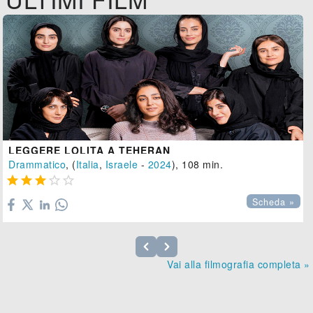
LEGGERE LOLITA A TEHERAN
Drammatico
, (
Italia
,
Israele
-
2024
), 108 min.





Scheda »
Vai alla filmografia completa »