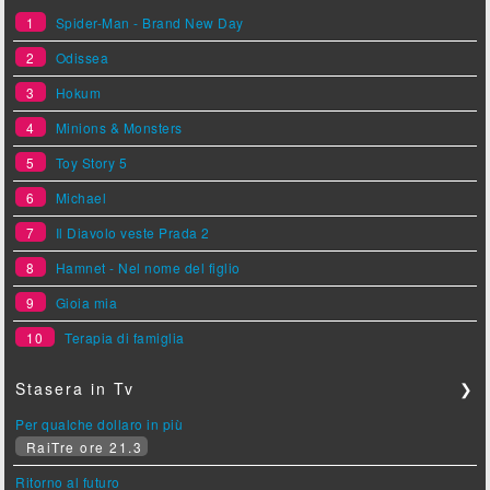
1
Spider-Man - Brand New Day
2
Odissea
3
Hokum
4
Minions & Monsters
5
Toy Story 5
6
Michael
7
Il Diavolo veste Prada 2
8
Hamnet - Nel nome del figlio
9
Gioia mia
10
Terapia di famiglia
Stasera in Tv
❯
Per qualche dollaro in più
RaiTre ore 21.3
Ritorno al futuro