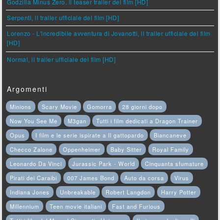
Godzilla Minus Zero, il teaser trailer del film [HD]
Serpenti, il trailer ufficiale del film [HD]
Lorenzo - L'incredibile avventura di Jovanotti, il trailer ufficiale del film
[HD]
Normal, il trailer ufficiale del film [HD]
Argomenti
Minions
Scary Movie
Gomorra
28 giorni dopo
Now You See Me
M3gan
Tutti i film dedicati a Dragon Trainer
Opus
I film e le serie ispirate a Il gattopardo
Biancaneve
Checco Zalone
Oppenheimer
Baby Sitter
Royal Family
Leonardo Da Vinci
Jurassic Park - World
Cinquanta sfumature
Pirati dei Caraibi
007 James Bond
Auto da corsa
Virus
Indiana Jones
Unbreakable
Robert Langdon
Harry Potter
Millennium
Teen movie italiani
Fast and Furious