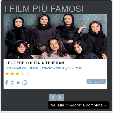
I FILM PIÙ FAMOSI
LEGGERE LOLITA A TEHERAN
Drammatico
, (
Italia
,
Israele
-
2024
), 108 min.





Scheda »
Vai alla filmografia completa »