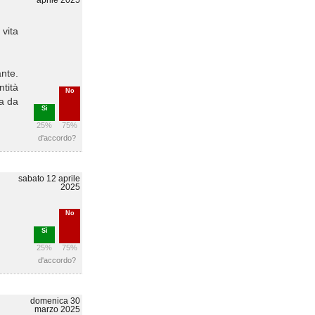
aprile 2025
 vita
nte.
tità
No
ra da
Sì
25%
75%
d'accordo?
sabato 12 aprile
2025
No
Sì
25%
75%
d'accordo?
domenica 30
marzo 2025