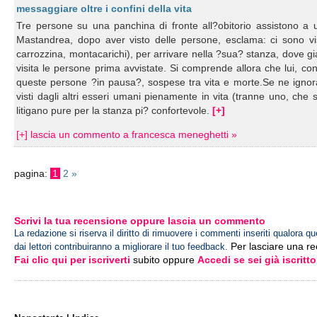
messaggiare oltre i confini della vita
Tre persone su una panchina di fronte all?obitorio assistono a 
Mastandrea, dopo aver visto delle persone, esclama: ci sono vis
carrozzina, montacarichi), per arrivare nella ?sua? stanza, dove 
visita le persone prima avvistate. Si comprende allora che lui, con 
queste persone ?in pausa?, sospese tra vita e morte.Se ne ignora
visti dagli altri esseri umani pienamente in vita (tranne uno, che 
litigano pure per la stanza pi? confortevole.
[+]
[+] lascia un commento a francesca meneghetti »
pagina:
1
2
»
Scrivi la tua recensione oppure lascia un commento
La redazione si riserva il diritto di rimuovere i commenti inseriti qualora qu
Per lasciare una r
dai lettori contribuiranno a migliorare il tuo feedback.
Fai clic qui per iscriverti
subito oppure
Accedi se sei già iscritto