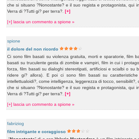
che si situano ?Nonostante? e il suo regista e protagonista, qui i
Verra di ?Tutti gi? per terra?.
[+]
[+] lascia un commento a spione »
spione
il dolore del non ricordo
Ci sono film basati su violenza gratuita, morti e sparatorie, film b
basati su truculente gesta di zombie e vampiri, film in cui i protago
forza, film basati su dialoghi stereotipati, artificiosi e scialbi o
ridere gi? allora). E poi ci sono film basati su caratteristic
intellettualoidi?, come intelligenza, leggerezza di tocco, sensibilit?
che si situano ?Nonostante? e il suo regista e protagonista, qui i
Verra di ?Tutti gi? per terra?.
[+]
[+] lascia un commento a spione »
fabriziog
film intrigante e coraggioso