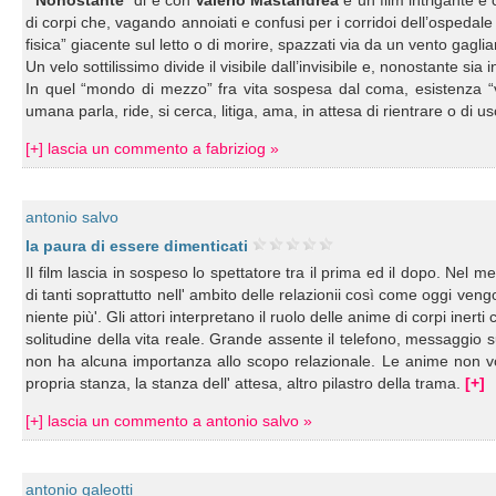
“
Nonostante
” di e con
Valerio Mastandrea
è un film intrigante e
di corpi che, vagando annoiati e confusi per i corridoi dell’ospedale 
fisica” giacente sul letto o di morire, spazzati via da un vento gaglia
Un velo sottilissimo divide il visibile dall’invisibile e, nonostante sia
In quel “mondo di mezzo” fra vita sospesa dal coma, esistenza “
umana parla, ride, si cerca, litiga, ama, in attesa di rientrare o di u
[+] lascia un commento a fabriziog »
antonio salvo
la paura di essere dimenticati
Il film lascia in sospeso lo spettatore tra il prima ed il dopo. Nel 
di tanti soprattutto nell' ambito delle relazionii così come oggi ve
niente più'. Gli attori interpretano il ruolo delle anime di corpi inerti
solitudine della vita reale. Grande assente il telefono, messaggio su
non ha alcuna importanza allo scopo relazionale. Le anime non vo
propria stanza, la stanza dell' attesa, altro pilastro della trama.
[+]
[+] lascia un commento a antonio salvo »
antonio galeotti