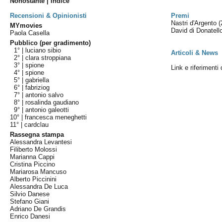
Nonostante | Indice
Recensioni & Opinionisti
Premi
Nastri d'Argento
(
MYmovies
David di Donatel
Paola Casella
Pubblico (per gradimento)
1° |
luciano sibio
Articoli & News
2° |
clara stroppiana
3° |
spione
Link e riferimenti
4° |
spione
5° |
gabriella
6° |
fabriziog
7° |
antonio salvo
8° |
rosalinda gaudiano
9° |
antonio galeotti
10° |
francesca meneghetti
11° |
cardclau
Rassegna stampa
Alessandra Levantesi
Filiberto Molossi
Marianna Cappi
Cristina Piccino
Mariarosa Mancuso
Alberto Piccinini
Alessandra De Luca
Silvio Danese
Stefano Giani
Adriano De Grandis
Enrico Danesi