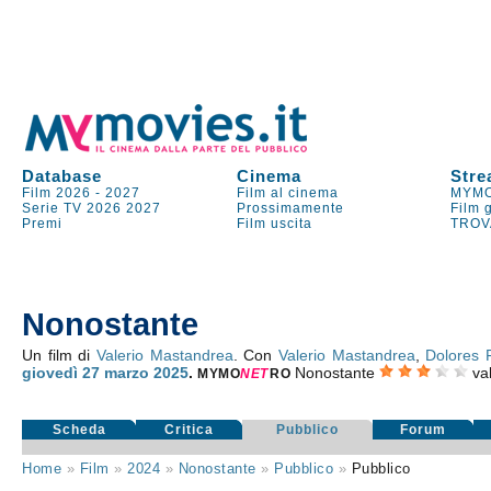
Database
Cinema
Stre
Film 2026
-
2027
Film al cinema
MYMO
Serie TV
2026
2027
Prossimamente
Film 
Premi
Film uscita
TROV
Nonostante
Un film di
Valerio Mastandrea
. Con
Valerio Mastandrea
,
Dolores 
giovedì 27
marzo 2025
.
Nonostante
va
MYMO
NE
T
RO
Scheda
Critica
Pubblico
Forum
Home
»
Film
»
2024
»
Nonostante
»
Pubblico
»
Pubblico