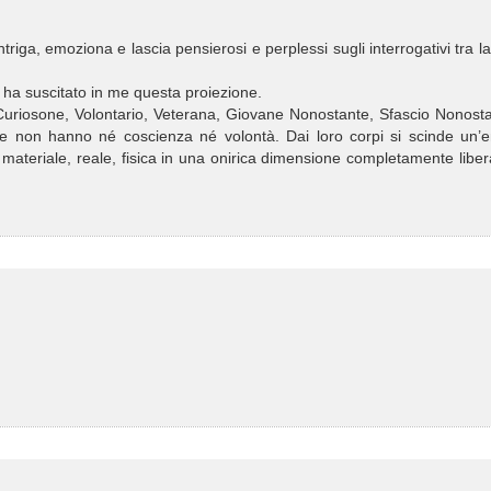
triga, emoziona e lascia pensierosi e perplessi sugli interrogativi tra la
 ha suscitato in me questa proiezione.
Curiosone, Volontario, Veterana, Giovane Nonostante, Sfascio Nonosta
che non hanno né coscienza né volontà. Dai loro corpi si scinde un’en
 materiale, reale, fisica in una onirica dimensione completamente libe