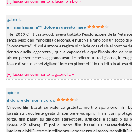
[+] lascia un commento a luciano sibio »
gabriella
e il naufragar m''? dolce in questo mare
Nel 2010 Clint Eastwood, aveva trattato l'esplorazione della "vita sos
senza peso dall'immobilità del coma, e riusciva a farlo con un tocco d
"Nonostante", di cui è attore e regista si chiede cosa ci sia al confine 
dentro quella leggerezza , quella vaporosità e quell'ironia che da s
alcune persone che si aggirano avanti e indietro tutto il giorno, intera
folate di vento, e poi vigilano i loro corpi immobili in un letto in attesa d
[+] lascia un commento a gabriella »
spione
il dolore del non ricordo
Ci sono film basati su violenza gratuita, morti e sparatorie, film b
basati su truculente gesta di zombie e vampiri, film in cui i protago
forza, film basati su dialoghi stereotipati, artificiosi e scialbi o
ridere gi? allora). E poi ci sono film basati su caratteristic
intellettualoidi?, come intelligenza, leggerezza di tocco, sensibilit?