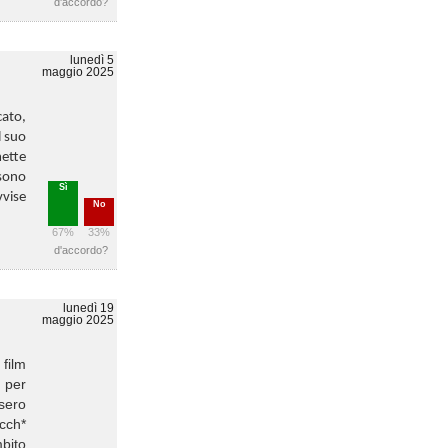
d'accordo?
lunedì 5
maggio 2025
cato,
l suo
mette
 sono
Sì
vvise
No
67%
33%
d'accordo?
lunedì 19
maggio 2025
 film
a per
ssero
cch*
mbito