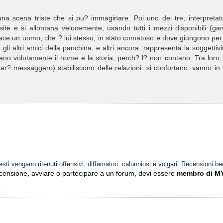
una scena triste che si pu? immaginare. Poi uno dei tre, interpretat
ite e si allontana velocemente, usando tutti i mezzi disponibili (ga
giace un uomo, che ? lui stesso, in stato comatoso e dove giungono pe
gli altri amici della panchina, e altri ancora, rappresenta la soggettivi
no volutamente il nome e la storia, perch? l? non contano. Tra loro,
sar? messaggero) stabiliscono delle relazioni: si confortano, vanno in 
esti vengano ritenuti offensivi, diffamatori, calunniosi e volgari. Recensioni be
ecensione, avviare o partecipare a un forum, devi essere
membro di M
.