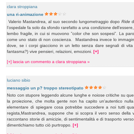
clara stroppiana
una ri-animazione
Valerio Mastandrea, al suo secondo lungometraggio dopo
Ride
de
l’ospedale fa solo da sfondo rarefatto a una condizione dell’essere,
lembo fragile, in cui si muovono ”color che son sospesi”. La par
come uno stato di non coscienza. Mastandrea invece lo immagina 
dove, se i corpi giacciono in un letto senza dare segnali di vita
fantasma?) vive pensieri, relazioni, emozioni.
[+]
[+] lascia un commento a clara stroppiana »
luciano sibio
messaggio un p? troppo stereotipato
Noto con stupore leggendo alcune lunghe e noiose critiche su ques
la proiezione, che molta gente non ha capito un'autentico nulla 
elementare di spiegare cosa potrebbe succedere a noi tutti quan
regista,Mastrandrea, suppone che si scopra il vero senso della vit
raccontano storie di amicizie, di sentimentalità e di trasporto vers
dimentichiamo tutto ciò purtroppo.
[+]