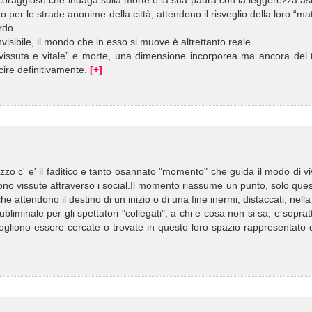
 coraggioso che indaga sulla morte e la sua paura con la leggerezza as
o per le strade anonime della città, attendono il risveglio della loro “ma
rdo.
 invisibile, il mondo che in esso si muove è altrettanto reale.
vissuta e vitale” e morte, una dimensione incorporea ma ancora del t
scire definitivamente.
[+]
mezzo c' e' il faditico e tanto osannato "momento" che guida il modo di v
ngono vissute attraverso i social.Il momento riassume un punto, solo que
 che attendono il destino di un inizio o di una fine inermi, distaccati, nella
bliminale per gli spettatori "collegati", a chi e cosa non si sa, e soprat
gliono essere cercate o trovate in questo loro spazio rappresentato d