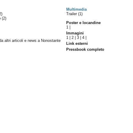
Multimedia
2)
Trailer (1)
lo
(2)
Poster e locandine
1
|
Immagini
1
|
2
|
3
|
4
|
 da altri articoli e news a Nonostante
Link esterni
Pressbook completo