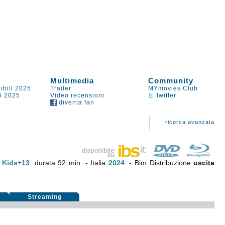
Multimedia
Community
ibili 2025
Trailer
MYmovies Club
li 2025
Video recensioni
twitter
diventa fan
ricerca avanzata
:
Kids+13
, durata 92 min. - Italia
2024
. - Bim Distribuzione
uscita
Streaming