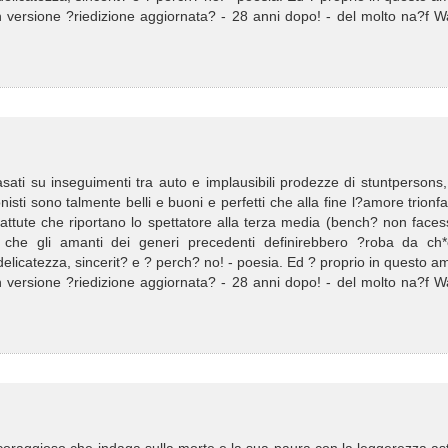
n versione ?riedizione aggiornata? - 28 anni dopo! - del molto na?f W
asati su inseguimenti tra auto e implausibili prodezze di stuntpersons,
nisti sono talmente belli e buoni e perfetti che alla fine l?amore trionf
 su battute che riportano lo spettatore alla terza media (bench? non face
he che gli amanti dei generi precedenti definirebbero ?roba da ch*
, delicatezza, sincerit? e ? perch? no! - poesia. Ed ? proprio in questo a
n versione ?riedizione aggiornata? - 28 anni dopo! - del molto na?f W