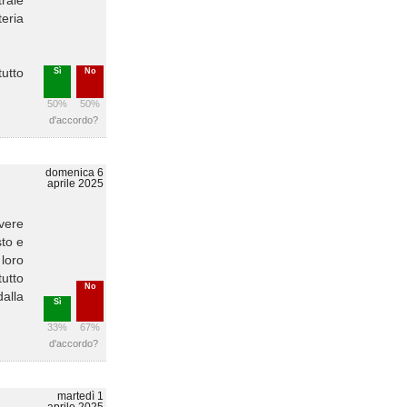
trale
teria
utto
Sì
No
50%
50%
d'accordo?
domenica 6
aprile 2025
ivere
sto e
 loro
tutto
No
alla
Sì
33%
67%
d'accordo?
martedì 1