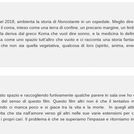
l 2018, ambienta la storia di
Nonostante
in un ospedale. Meglio dire
 il coma, inteso come una terra di confine, un precario margine, un lim
ola deriva dal greco Koma che vuol dire sonno, e la medicina lo defin
come uno spazio tutt’altro che vuoto e ci racconta una storia fantas
 che non sia quella vegetativa, qualcosa di loro (spirito, anima, ene
to spazio e raccogliendo furtivamente qualche parere in sala ove ho 
del senso di questo film. Questo film altri non è che il tentativo m
do ci manca poco e si giace tra la vita e la morte. In quegli attim
a che sta nall'amore verso gli altri nelle sue varie estensioni per c
o i propri cari. Il problema è che se superiamo l'impasse e ritorniamo in