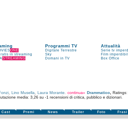
aming
Programmi TV
Attualità
VIES
ONE
Digitale Terrestre
Serie tv imperd
gratis in streaming
Sky
Film imperdibi
A
STREAMING
Domani in TV
Box Office
Fonzi
,
Lino Musella
,
Laura Morante
.
continua»
Drammatico
,
Ratings
lutazione media:
3,26
su
-1
recensioni di critica, pubblico e dizionari.
Cast
Premi
News
Trailer
Foto
Frasi