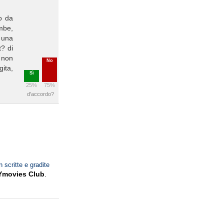
o da
mbe,
r una
t? di
 non
No
gita,
Sì
25%
75%
d'accordo?
n scritte e gradite
Ymovies Club
.