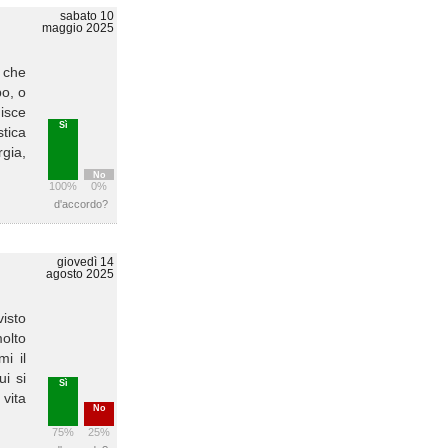
sabato 10
maggio 2025
 che
bo, o
isce
Sì
tica
rgia,
No
100%
0%
d'accordo?
giovedì 14
agosto 2025
visto
olto
i il
ui si
Sì
 vita
No
75%
25%