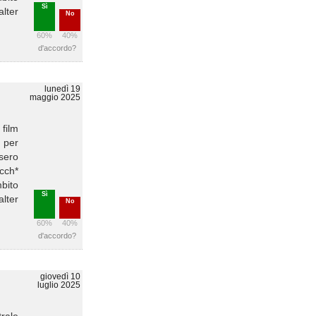
Sì
alter
No
60%
40%
d'accordo?
lunedì 19
maggio 2025
 film
a per
ssero
cch*
mbito
Sì
alter
No
60%
40%
d'accordo?
giovedì 10
luglio 2025