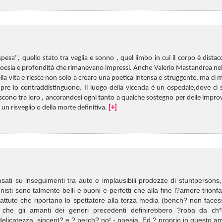
pesa", quello stato tra veglia e sonno , quel limbo in cui il corpo è distac
i poesia e profondità che rimanevano impressi. Anche Valerio Mastandrea ne
della vita e riesce non solo a creare una poetica intensa e struggente, ma ci 
empre lo contraddistinguono. Il luogo della vicenda è un ospedale,dove ci
giscono tra loro , ancorandosi ogni tanto a qualche sostegno per delle impro
i un risveglio o della morte definitiva.
[+]
asati su inseguimenti tra auto e implausibili prodezze di stuntpersons,
nisti sono talmente belli e buoni e perfetti che alla fine l?amore trionf
 su battute che riportano lo spettatore alla terza media (bench? non face
he che gli amanti dei generi precedenti definirebbero ?roba da ch*
, delicatezza, sincerit? e ? perch? no! - poesia. Ed ? proprio in questo a