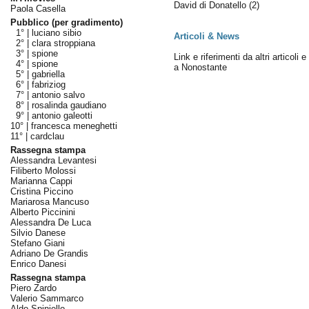
David di Donatello
(2)
Paola Casella
Pubblico (per gradimento)
1° |
luciano sibio
Articoli & News
2° |
clara stroppiana
3° |
spione
Link e riferimenti da altri articoli 
4° |
spione
a Nonostante
5° |
gabriella
6° |
fabriziog
7° |
antonio salvo
8° |
rosalinda gaudiano
9° |
antonio galeotti
10° |
francesca meneghetti
11° |
cardclau
Rassegna stampa
Alessandra Levantesi
Filiberto Molossi
Marianna Cappi
Cristina Piccino
Mariarosa Mancuso
Alberto Piccinini
Alessandra De Luca
Silvio Danese
Stefano Giani
Adriano De Grandis
Enrico Danesi
Rassegna stampa
Piero Zardo
Valerio Sammarco
Aldo Spiniello