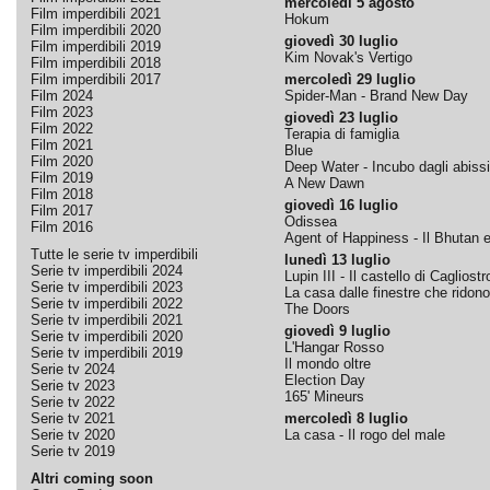
mercoledì 5 agosto
Film imperdibili 2021
Hokum
Film imperdibili 2020
giovedì 30 luglio
Film imperdibili 2019
Kim Novak's Vertigo
Film imperdibili 2018
Film imperdibili 2017
mercoledì 29 luglio
Film 2024
Spider-Man - Brand New Day
Film 2023
giovedì 23 luglio
Film 2022
Terapia di famiglia
Film 2021
Blue
Film 2020
Deep Water - Incubo dagli abissi
Film 2019
A New Dawn
Film 2018
giovedì 16 luglio
Film 2017
Odissea
Film 2016
Agent of Happiness - Il Bhutan e 
Tutte le serie tv imperdibili
lunedì 13 luglio
Serie tv imperdibili 2024
Lupin III - Il castello di Cagliostr
Serie tv imperdibili 2023
La casa dalle finestre che ridono
Serie tv imperdibili 2022
The Doors
Serie tv imperdibili 2021
giovedì 9 luglio
Serie tv imperdibili 2020
L'Hangar Rosso
Serie tv imperdibili 2019
Il mondo oltre
Serie tv 2024
Election Day
Serie tv 2023
165' Mineurs
Serie tv 2022
Serie tv 2021
mercoledì 8 luglio
Serie tv 2020
La casa - Il rogo del male
Serie tv 2019
Altri coming soon