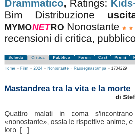
Drammatico
,
Ratings:
Kids
Bim Distribuzione
usc
Nonostante
MYMO
NE
T
RO
recensioni di critica, pubblico
Scheda
Critica
Pubblico
Forum
Cast
Premi
Home
»
Film
»
2024
»
Nonostante
»
Rassegnastampa
»
1734229
Mastandrea tra la vita e la morte
di Ste
Quattro malati in coma s'incontrano
«nonostante», ossia le rispettive anime, 
loro. [...]