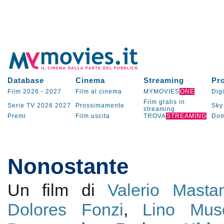
Database
Cinema
Streaming
Pr
Film 2026
-
2027
Film al cinema
MYMOVIES
ONE
Digi
Film gratis in
Serie TV
2026
2027
Prossimamente
Sky
streaming
Premi
Film uscita
TROVA
STREAMING
Dom
Nonostante
Un film di
Valerio Masta
Dolores Fonzi
,
Lino Muse