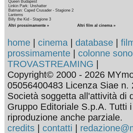
Queen Budapest
Linkin Park: Unshatter
Batman: Caped Crusader - Stagione 2
Lanterns
Billy the Kid - Stagione 3
Altri prossimamente »
Altri film al cinema »
home
|
cinema
|
database
|
fil
prossimamente
|
colonne sono
TROVASTREAMING
|
Copyright© 2000 - 2026 MYmov
05056400483 Licenza Siae n. 
Società soggetta all'attività d
Gruppo Editoriale S.p.A. Tutti i d
riproduzione anche parziale.
credits
|
contatti
|
redazione@m