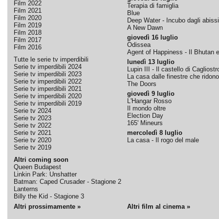
Film 2022
Terapia di famiglia
Film 2021
Blue
Film 2020
Deep Water - Incubo dagli abissi
Film 2019
A New Dawn
Film 2018
giovedì 16 luglio
Film 2017
Odissea
Film 2016
Agent of Happiness - Il Bhutan e 
Tutte le serie tv imperdibili
lunedì 13 luglio
Serie tv imperdibili 2024
Lupin III - Il castello di Cagliostr
Serie tv imperdibili 2023
La casa dalle finestre che ridono
Serie tv imperdibili 2022
The Doors
Serie tv imperdibili 2021
giovedì 9 luglio
Serie tv imperdibili 2020
L'Hangar Rosso
Serie tv imperdibili 2019
Il mondo oltre
Serie tv 2024
Election Day
Serie tv 2023
165' Mineurs
Serie tv 2022
Serie tv 2021
mercoledì 8 luglio
Serie tv 2020
La casa - Il rogo del male
Serie tv 2019
Altri coming soon
Queen Budapest
Linkin Park: Unshatter
Batman: Caped Crusader - Stagione 2
Lanterns
Billy the Kid - Stagione 3
Altri prossimamente »
Altri film al cinema »