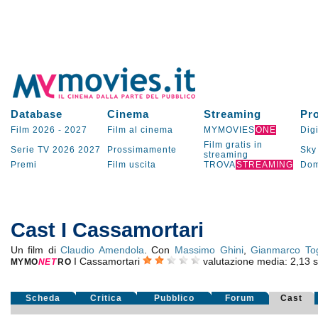
Database
Cinema
Streaming
Pr
Film 2026
-
2027
Film al cinema
MYMOVIES
ONE
Digi
Film gratis in
Serie TV
2026
2027
Prossimamente
Sky
streaming
Premi
Film uscita
TROVA
STREAMING
Dom
Cast I Cassamortari
Un film di
Claudio Amendola
. Con
Massimo Ghini
,
Gianmarco To
I Cassamortari
valutazione media:
2,13
MYMO
NE
T
RO
Scheda
Critica
Pubblico
Forum
Cast