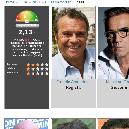
Home
»
Film
»
2021
»
I Cassamortari
»
cast
2,13
/5
MYMO
NET
RO®
Indice di gradimento
medio del film tra
pubblico, critica e
dizionari + rapporto
incassi/sale (n.d.)
dizionari
critica
pubblico
Claudio Amendola
Massimo Ghi
Regista
Giovanni