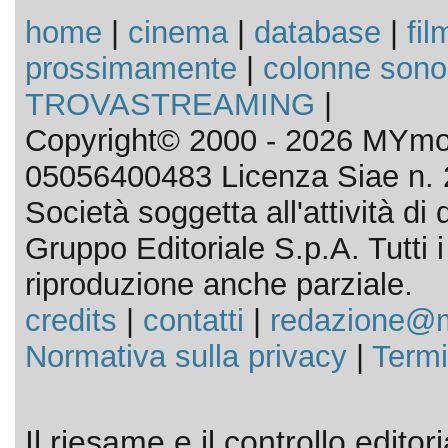
home
|
cinema
|
database
|
fil
prossimamente
|
colonne sono
TROVASTREAMING
|
Copyright© 2000 - 2026 MYmov
05056400483 Licenza Siae n. 
Società soggetta all'attività d
Gruppo Editoriale S.p.A. Tutti i d
riproduzione anche parziale.
credits
|
contatti
|
redazione@m
Normativa sulla privacy
|
Termi
Il riesame e il controllo editor