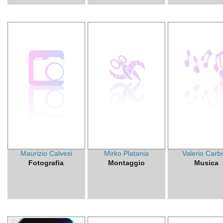
Maurizio Calvesi
Mirko Platania
Valerio Carb
Fotografia
Montaggio
Musica