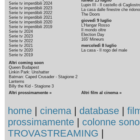
lunedì 13 luglio
Serie tv imperdibili 2024
Lupin III - Il castello di Cagliostr
Serie tv imperdibili 2023
La casa dalle finestre che ridono
Serie tv imperdibili 2022
The Doors
Serie tv imperdibili 2021
giovedì 9 luglio
Serie tv imperdibili 2020
L'Hangar Rosso
Serie tv imperdibili 2019
Il mondo oltre
Serie tv 2024
Election Day
Serie tv 2023
165' Mineurs
Serie tv 2022
Serie tv 2021
mercoledì 8 luglio
Serie tv 2020
La casa - Il rogo del male
Serie tv 2019
Altri coming soon
Queen Budapest
Linkin Park: Unshatter
Batman: Caped Crusader - Stagione 2
Lanterns
Billy the Kid - Stagione 3
Altri prossimamente »
Altri film al cinema »
home
|
cinema
|
database
|
fil
prossimamente
|
colonne sono
TROVASTREAMING
|