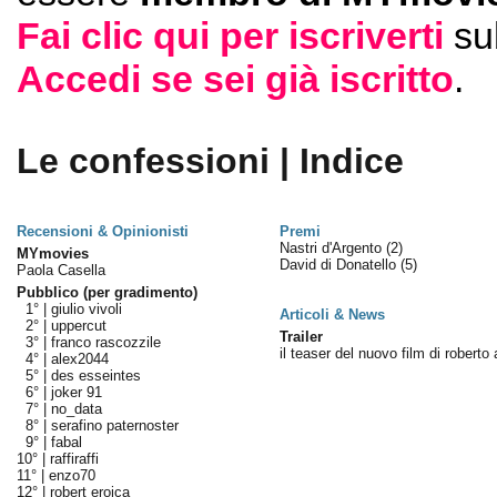
Fai clic qui per iscriverti
su
Accedi se sei già iscritto
.
Le confessioni | Indice
Recensioni & Opinionisti
Premi
Nastri d'Argento
(2)
MYmovies
David di Donatello
(5)
Paola Casella
Pubblico (per gradimento)
1° |
giulio vivoli
Articoli & News
2° |
uppercut
Trailer
3° |
franco rascozzile
il teaser del nuovo film di roberto
4° |
alex2044
5° |
des esseintes
6° |
joker 91
7° |
no_data
8° |
serafino paternoster
9° |
fabal
10° |
raffiraffi
11° |
enzo70
12° |
robert eroica