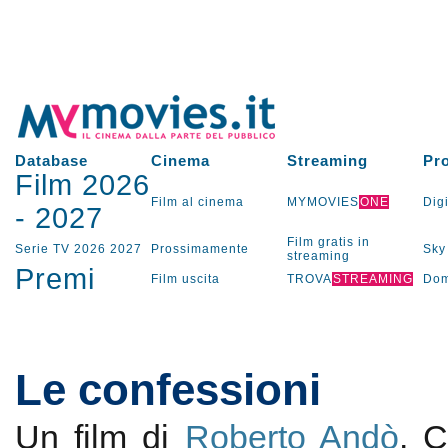
Database
Cinema
Streaming
Pr
Film 2026
Film al cinema
MYMOVIES
ONE
Digi
-
2027
Film gratis in
Serie TV
2026
2027
Prossimamente
Sky
streaming
Premi
Film uscita
TROVA
STREAMING
Dom
Le confessioni
Un film di
Roberto Andò
. 