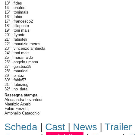
13° |
fides
14° |
onufrio
15° |
tonimais
16° |
fabio
17° |
francesco2
18° |
lillapunto
19° |
toni mais
20° |
flyanto
21° |
fabiofeli
22° |
maurizio meres
23° |
vincenzo ambriola
24° |
toni mais
25° |
maramaldo
26° |
angelo umana
27° |
gpistoia39
28° |
mauridal
29° |
pintaz
30° |
fabio57
31° |
fabriziog
32° |
no_data
Rassegna stampa
Alessandra Levantesi
Maurizio Acerbi
Fabio Ferzetti
Antonello Catacchio
Scheda
|
Cast
|
News
|
Trailer