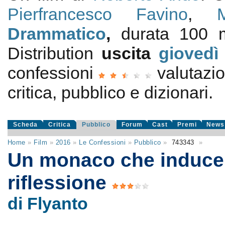
Pierfrancesco Favino
,
Drammatico
,
durata 100 m
Distribution
uscita
giovedì
confessioni
valutazi
critica, pubblico e dizionari.
Scheda
Critica
Pubblico
Forum
Cast
Premi
News
Home
»
Film
»
2016
»
Le Confessioni
»
Pubblico
»
743343
»
Un monaco che induce 
riflessione
di Flyanto