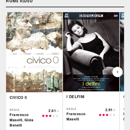
HOME VIDEO
I DELFINI
GLI
CIVICO 0
REGIA
2.91
REG
REGIA
2.61
/5
/5
Francesco
Fra
Francesco
Maselli
Mas
Maselli, Gioia
Benelli