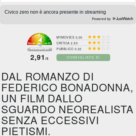
Powered by





MYMOVIES 3,00





CRITICA 2,50





PUBBLICO 3,22
2,91
CONSIGLIATO SÌ
/5
DAL ROMANZO DI
FEDERICO BONADONNA,
UN FILM DALLO
SGUARDO NEOREALISTA
SENZA ECCESSIVI
PIETISMI.