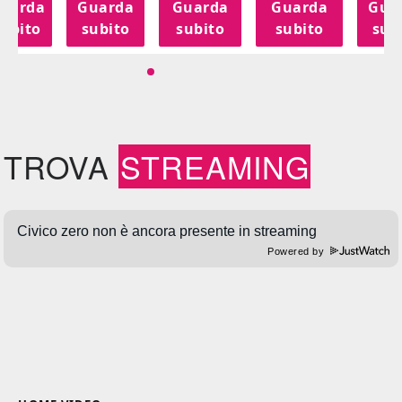
uarda
Guarda
Guarda
Guarda
Gua
subito
subito
subito
subito
sub
TROVA
STREAMING
Powered by