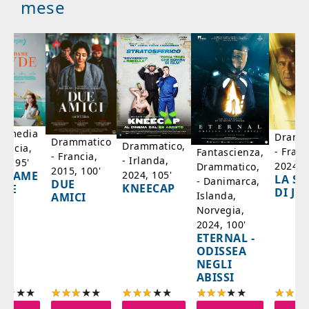
mese
mmedia
Dramm
Drammatico
Drammatico,
rancia,
- Franc
Fantascienza,
- Francia,
- Irlanda,
17, 95'
2024, 7
Drammatico,
2015, 100'
2024, 105'
ADAME
LA SC
- Danimarca,
DUE
KNEECAP
YDE
DI JO
Islanda,
AMICI
Norvegia,
2024, 100'
ETERNAL -
ODISSEA
NEGLI
ABISSI