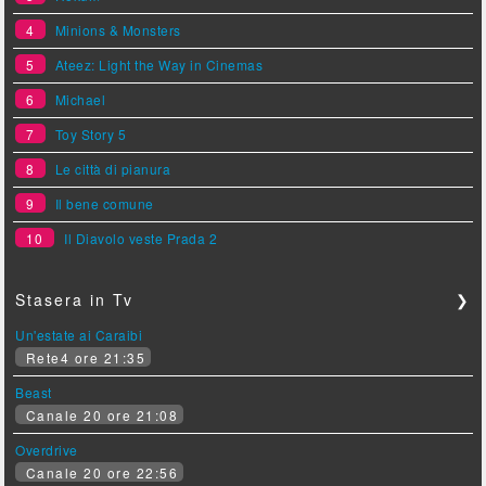
4
Minions & Monsters
5
Ateez: Light the Way in Cinemas
6
Michael
7
Toy Story 5
8
Le città di pianura
9
Il bene comune
10
Il Diavolo veste Prada 2
Stasera in Tv
❯
Un'estate ai Caraibi
Rete4 ore 21:35
Beast
Canale 20 ore 21:08
Overdrive
Canale 20 ore 22:56