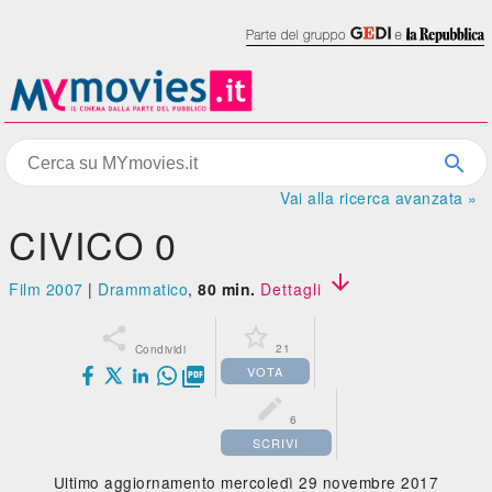
Vai alla ricerca avanzata »
CIVICO 0

Film 2007
|
Drammatico
,
80 min.
Dettagli


21
Condividi
VOTA


6
SCRIVI
Ultimo aggiornamento mercoledì 29 novembre 2017