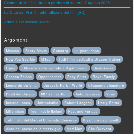
Stasera in tv: i film da non perdere di venerdì 7 agosto 2026
La Città dei Vivi, il trailer ufficiale del film [HD]
Addio a Francesco Guccini
Argomenti
Minions
Scary Movie
Gomorra
28 giorni dopo
Now You See Me
M3gan
Tutti i film dedicati a Dragon Trainer
Opus
I film e le serie ispirate a Il gattopardo
Biancaneve
Checco Zalone
Oppenheimer
Baby Sitter
Royal Family
Leonardo Da Vinci
Jurassic Park - World
Cinquanta sfumature
Pirati dei Caraibi
007 James Bond
Auto da corsa
Virus
Indiana Jones
Unbreakable
Robert Langdon
Harry Potter
Millennium
Teen movie italiani
Fast and Furious
Tutti i film del Marvel Cinematic Universe
Il signore degli anelli
Alice nel paese delle meraviglie
Mad Max
Che Guevara