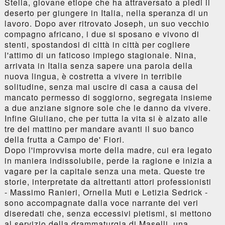
Stella, giovane etiope che ha attraversato a piedi il
deserto per giungere in Italia, nella speranza di un
lavoro. Dopo aver ritrovato Joseph, un suo vecchio
compagno africano, i due si sposano e vivono di
stenti, spostandosi di città in città per cogliere
l'attimo di un faticoso impiego stagionale. Nina,
arrivata in Italia senza sapere una parola della
nuova lingua, è costretta a vivere in terribile
solitudine, senza mai uscire di casa a causa del
mancato permesso di soggiorno, segregata insieme
a due anziane signore sole che le danno da vivere.
Infine Giuliano, che per tutta la vita si è alzato alle
tre del mattino per mandare avanti il suo banco
della frutta a Campo de' Fiori.
Dopo l'improvvisa morte della madre, cui era legato
in maniera indissolubile, perde la ragione e inizia a
vagare per la capitale senza una meta. Queste tre
storie, interpretate da altrettanti attori professionisti
- Massimo Ranieri, Ornella Muti e Letizia Sedrick -
sono accompagnate dalla voce narrante dei veri
diseredati che, senza eccessivi pietismi, si mettono
al servizio della drammaturgia di Maselli, una