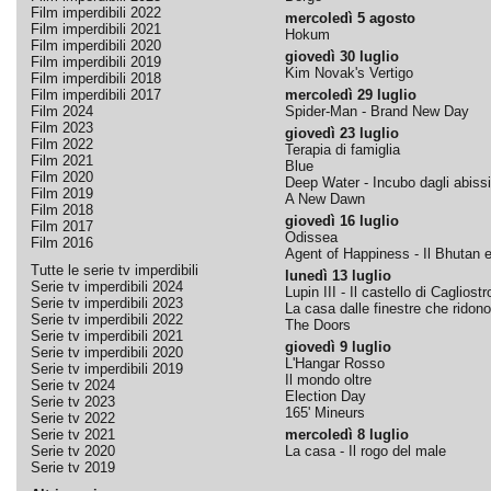
Film imperdibili 2022
mercoledì 5 agosto
Film imperdibili 2021
Hokum
Film imperdibili 2020
giovedì 30 luglio
Film imperdibili 2019
Kim Novak's Vertigo
Film imperdibili 2018
Film imperdibili 2017
mercoledì 29 luglio
Film 2024
Spider-Man - Brand New Day
Film 2023
giovedì 23 luglio
Film 2022
Terapia di famiglia
Film 2021
Blue
Film 2020
Deep Water - Incubo dagli abissi
Film 2019
A New Dawn
Film 2018
giovedì 16 luglio
Film 2017
Odissea
Film 2016
Agent of Happiness - Il Bhutan e 
Tutte le serie tv imperdibili
lunedì 13 luglio
Serie tv imperdibili 2024
Lupin III - Il castello di Cagliostr
Serie tv imperdibili 2023
La casa dalle finestre che ridono
Serie tv imperdibili 2022
The Doors
Serie tv imperdibili 2021
giovedì 9 luglio
Serie tv imperdibili 2020
L'Hangar Rosso
Serie tv imperdibili 2019
Il mondo oltre
Serie tv 2024
Election Day
Serie tv 2023
165' Mineurs
Serie tv 2022
Serie tv 2021
mercoledì 8 luglio
Serie tv 2020
La casa - Il rogo del male
Serie tv 2019