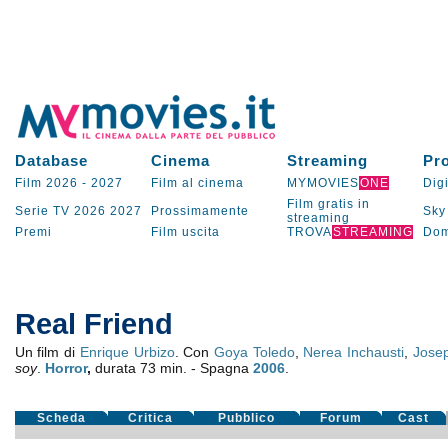
Database
Cinema
Streaming
Pr
Film 2026
-
2027
Film al cinema
MYMOVIES
ONE
Digi
Film gratis in
Serie TV
2026
2027
Prossimamente
Sky
streaming
Premi
Film uscita
TROVA
STREAMING
Dom
Real Friend
Un film di
Enrique Urbizo
. Con
Goya Toledo
,
Nerea Inchausti
,
Jose
soy
.
Horror
,
durata 73 min. - Spagna
2006
.
Scheda
Critica
Pubblico
Forum
Cast