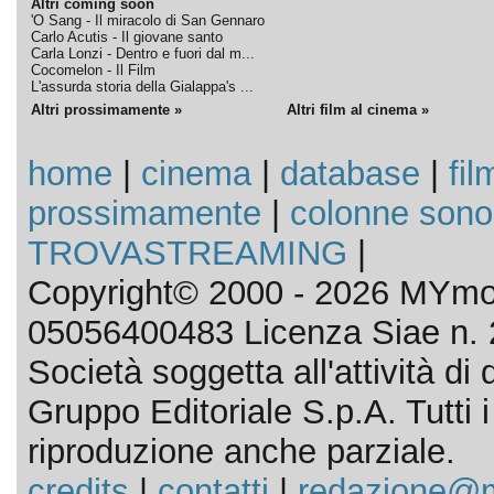
Altri coming soon
'O Sang - Il miracolo di San Gennaro
Carlo Acutis - Il giovane santo
Carla Lonzi - Dentro e fuori dal m...
Cocomelon - Il Film
L'assurda storia della Gialappa's ...
Altri prossimamente »
Altri film al cinema »
home
|
cinema
|
database
|
fil
prossimamente
|
colonne sono
TROVASTREAMING
|
Copyright© 2000 - 2026 MYmov
05056400483 Licenza Siae n. 
Società soggetta all'attività d
Gruppo Editoriale S.p.A. Tutti i d
riproduzione anche parziale.
credits
|
contatti
|
redazione@m