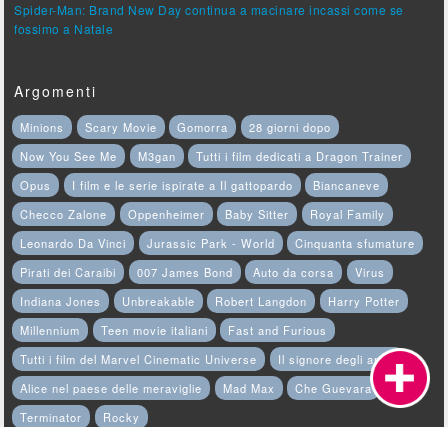
Spider-Man: Brand New Day continua a macinare incassi come se
fossimo a Natale
Argomenti
Minions
Scary Movie
Gomorra
28 giorni dopo
Now You See Me
M3gan
Tutti i film dedicati a Dragon Trainer
Opus
I film e le serie ispirate a Il gattopardo
Biancaneve
Checco Zalone
Oppenheimer
Baby Sitter
Royal Family
Leonardo Da Vinci
Jurassic Park - World
Cinquanta sfumature
Pirati dei Caraibi
007 James Bond
Auto da corsa
Virus
Indiana Jones
Unbreakable
Robert Langdon
Harry Potter
Millennium
Teen movie italiani
Fast and Furious
Tutti i film del Marvel Cinematic Universe
Il signore degli anelli
Alice nel paese delle meraviglie
Mad Max
Che Guevara
Terminator
Rocky