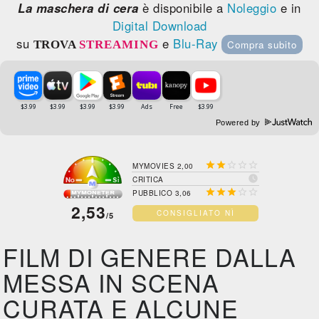
La maschera di cera
è disponibile a
Noleggio
e in
Digital Download
su
e
Blu-Ray
TROVA
STREAMING
Compra subito
Powered by





MYMOVIES 2,00

CRITICA





PUBBLICO 3,06
2,53
CONSIGLIATO NÌ
/5
FILM DI GENERE DALLA
MESSA IN SCENA
CURATA E ALCUNE