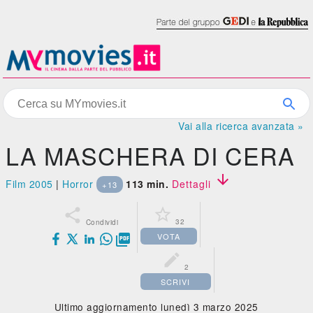
Vai alla ricerca avanzata »
LA MASCHERA DI CERA

Film 2005
|
Horror
113 min.
Dettagli
+13


32
Condividi
VOTA


2
SCRIVI
Ultimo aggiornamento lunedì 3 marzo 2025