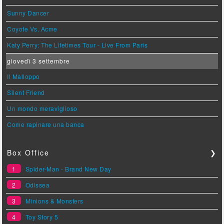
Sunny Dancer
Coyote Vs. Acme
Katy Perry: The Lifetimes Tour - Live From Paris
giovedì 3 settembre
Il Malloppo
Silent Friend
Un mondo meraviglioso
Come rapinare una banca
Box Office
❯
1
Spider-Man - Brand New Day
2
Odissea
3
Minions & Monsters
4
Toy Story 5