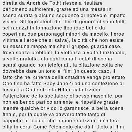
diretta da Andrè de Toth) riesce a risultare
perlomeno sufficiente, grazie ad una messa in
scena curata e alcune sequenze di notevole impatto
visivo. Gli ingredienti del film di genere ci sono tutti:
sei ragazzi in formazione tipo (due belle da
copertina, due personaggi minori da macello, l'eroe
vittima e l'eroe che si salva), la città che non esiste
su nessuna mappa ma che il gruppo, guarda caso,
trova senza problemi, la violenza a volte funzionale,
a volte gratuita, dialoghi banali, colpi di scena
scarsi quando non telefonati, la citazione colta che
dovrebbe dare un tono al film (in questo caso, il
fatto che nel cinema della cittadina venga proiettato
Che fine ha fatto Baby Jane?) ed una confezione di
lusso. La Cutberth e la Hilton catalizzano
l'attenzione dello spettatore di sesso maschile, pur
non esibendo particolarmente le rispettive grazie,
mentre qualche brivido lo garantisce la bella scena
finale, per la quale va davvero fatto tanto di
cappello ai tecnici che hanno realizzato un'intera
città in cera. Come l'elemento che dà il titolo al film