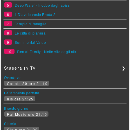
5
Deep Water - Incubo dagli abissi
6
Il Diavolo veste Prada 2
7
Terapia di famiglia
8
Le città di pianura
9
Sentimental Value
10
Rental Family - Nelle vite degli altri
Stasera in Tv
❯
Overdrive
Canale 20 ore 21:10
La tempesta perfetta
Iris ore 21:25
Il sesto giorno
Rai Movie ore 21:10
Siberia
Cielo ore 21:20