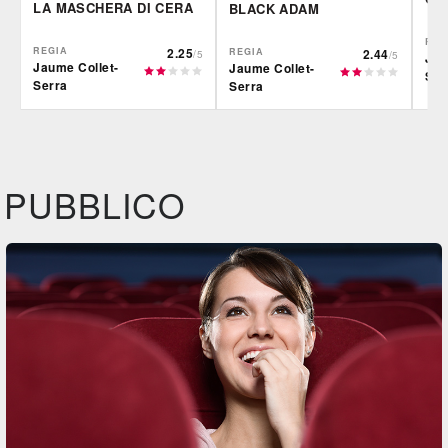
LA MASCHERA DI CERA
BLACK ADAM
REG
REGIA
2.25
REGIA
2.44
/5
/5
Jau
Jaume Collet-
Jaume Collet-
Ser
Serra
Serra
IBS
IBS
IBS
DVD
BR
DVD
Feltrinelli
Felt
DVD
PUBBLICO