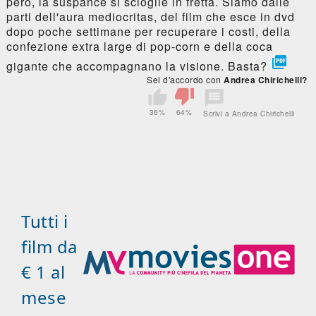
però, la suspance si scioglie in fretta. Siamo dalle
parti dell'aura mediocritas, del film che esce in dvd
dopo poche settimane per recuperare i costi, della
confezione extra large di pop-corn e della coca

gigante che accompagnano la visione. Basta?
Sei d'accordo con
Andrea Chirichelli?
36%
64%
Scrivi a Andrea Chirichelli
Tutti i
film da
€ 1 al
mese