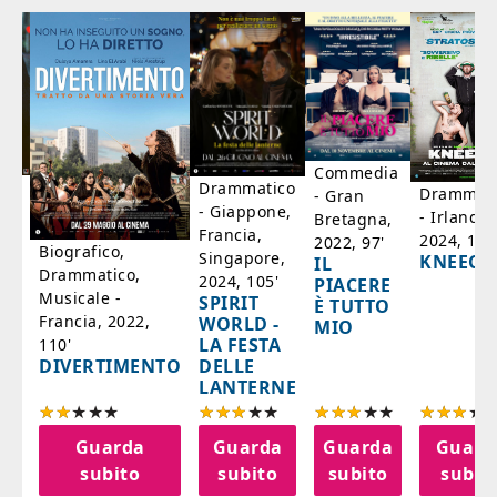
Commedia
ico
Drammatico
Drammati
- Gran
- Giappone,
- Irlanda,
Bretagna,
'
Francia,
2024, 105
2022, 97'
Biografico,
Singapore,
KNEECA
IL
Drammatico,
2024, 105'
PIACERE
Musicale -
SPIRIT
È TUTTO
Francia, 2022,
WORLD -
MIO
LA FESTA
110'
DELLE
DIVERTIMENTO
LANTERNE
a
Guarda
Guarda
Guarda
Guard
o
subito
subito
subito
subit