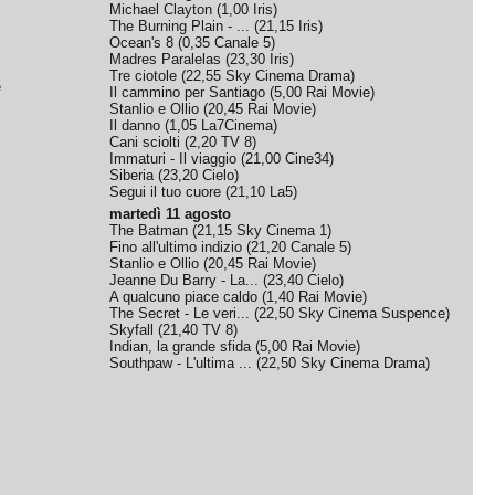
Michael Clayton
(
1,00
Iris
)
The Burning Plain - ...
(
21,15
Iris
)
Ocean's 8
(
0,35
Canale 5
)
Madres Paralelas
(
23,30
Iris
)
Tre ciotole
(
22,55
Sky Cinema Drama
)
e
Il cammino per Santiago
(
5,00
Rai Movie
)
Stanlio e Ollio
(
20,45
Rai Movie
)
Il danno
(
1,05
La7Cinema
)
Cani sciolti
(
2,20
TV 8
)
Immaturi - Il viaggio
(
21,00
Cine34
)
Siberia
(
23,20
Cielo
)
Segui il tuo cuore
(
21,10
La5
)
martedì 11 agosto
The Batman
(
21,15
Sky Cinema 1
)
Fino all'ultimo indizio
(
21,20
Canale 5
)
Stanlio e Ollio
(
20,45
Rai Movie
)
Jeanne Du Barry - La...
(
23,40
Cielo
)
A qualcuno piace caldo
(
1,40
Rai Movie
)
The Secret - Le veri...
(
22,50
Sky Cinema Suspence
)
Skyfall
(
21,40
TV 8
)
Indian, la grande sfida
(
5,00
Rai Movie
)
Southpaw - L'ultima ...
(
22,50
Sky Cinema Drama
)