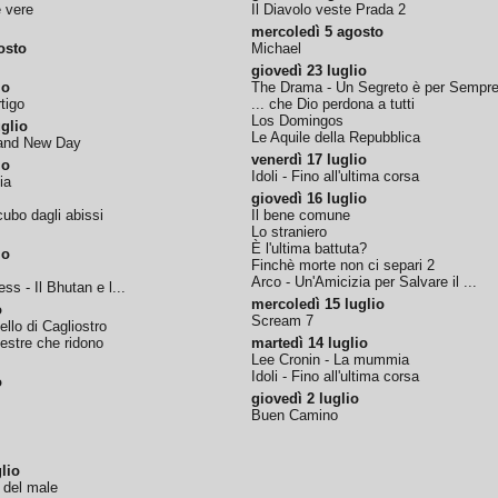
e vere
Il Diavolo veste Prada 2
mercoledì 5 agosto
osto
Michael
giovedì 23 luglio
io
The Drama - Un Segreto è per Sempr
tigo
... che Dio perdona a tutti
Los Domingos
glio
Le Aquile della Repubblica
rand New Day
venerdì 17 luglio
io
Idoli - Fino all'ultima corsa
ia
giovedì 16 luglio
ubo dagli abissi
Il bene comune
Lo straniero
È l'ultima battuta?
io
Finchè morte non ci separi 2
Arco - Un'Amicizia per Salvare il ...
ss - Il Bhutan e l...
mercoledì 15 luglio
o
Scream 7
tello di Cagliostro
nestre che ridono
martedì 14 luglio
Lee Cronin - La mummia
Idoli - Fino all'ultima corsa
o
giovedì 2 luglio
Buen Camino
lio
o del male