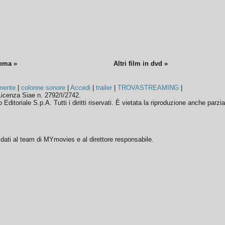
nema »
Altri film in dvd »
mente
|
colonne sonore
|
Accedi
|
trailer
|
TROVASTREAMING
|
icenza Siae n. 2792/I/2742.
ditoriale S.p.A. Tutti i diritti riservati. È vietata la riproduzione anche parzia
ffidati al team di MYmovies e al direttore responsabile.