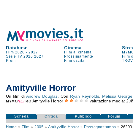
Database
Cinema
Stre
Film 2026
-
2027
Film al cinema
MYMO
Serie TV
2026
2027
Prossimamente
Film 
Premi
Film uscita
TROV
Amityville Horror
Un film di
Andrew Douglas
. Con
Ryan Reynolds
,
Melissa George
Amityville Horror
valutazione media:
2,4
MYMO
NE
T
RO
Scheda
Critica
Pubblico
Forum
Home
»
Film
»
2005
»
Amityville Horror
»
Rassegnastampa
»
26290