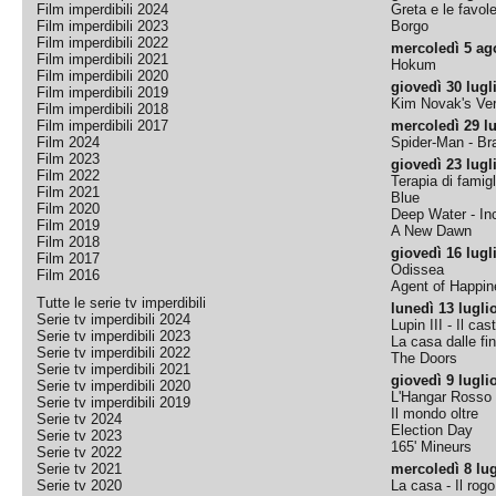
Film imperdibili 2024
Greta e le favol
Film imperdibili 2023
Borgo
Film imperdibili 2022
mercoledì 5 ag
Film imperdibili 2021
Hokum
Film imperdibili 2020
giovedì 30 lugl
Film imperdibili 2019
Kim Novak's Ver
Film imperdibili 2018
Film imperdibili 2017
mercoledì 29 lu
Film 2024
Spider-Man - B
Film 2023
giovedì 23 lugl
Film 2022
Terapia di famigl
Film 2021
Blue
Film 2020
Deep Water - Inc
Film 2019
A New Dawn
Film 2018
giovedì 16 lugl
Film 2017
Odissea
Film 2016
Agent of Happine
Tutte le serie tv imperdibili
lunedì 13 lugli
Serie tv imperdibili 2024
Lupin III - Il cas
Serie tv imperdibili 2023
La casa dalle fi
Serie tv imperdibili 2022
The Doors
Serie tv imperdibili 2021
giovedì 9 lugli
Serie tv imperdibili 2020
L'Hangar Rosso
Serie tv imperdibili 2019
Il mondo oltre
Serie tv 2024
Election Day
Serie tv 2023
165' Mineurs
Serie tv 2022
Serie tv 2021
mercoledì 8 lug
Serie tv 2020
La casa - Il rog