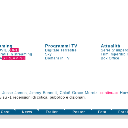
aming
Programmi TV
Attualità
VIES
ONE
Digitale Terrestre
Serie tv imperd
gratis in streaming
Sky
Film imperdibi
A
STREAMING
Domani in TV
Box Office
,
Jesse James
,
Jimmy Bennett
,
Chloë Grace Moretz
.
continua»
Horr
5
su
-1
recensioni di critica, pubblico e dizionari.
Cast
News
Trailer
Poster
Foto
Fras