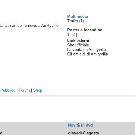
Multimedia
Trailer (1)
da altri articoli e news a Amityville
Poster e locandine
1
|
2
|
Link esterni
Sito ufficiale
La verità su Amityville
Gli omicidi di Amityville
|
Pubblico
|
Forum
|
Shop
|
Novità in dvd
to
giovedì 6 agosto