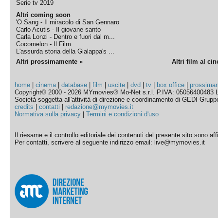
Serie tv 2019
Altri coming soon
'O Sang - Il miracolo di San Gennaro
Carlo Acutis - Il giovane santo
Carla Lonzi - Dentro e fuori dal m...
Cocomelon - Il Film
L'assurda storia della Gialappa's ...
Altri prossimamente »
Altri film al ci
home
|
cinema
|
database
|
film
|
uscite
|
dvd
|
tv
|
box office
|
prossima
Copyright© 2000 - 2026 MYmovies® Mo-Net s.r.l. P.IVA: 05056400483 L
Società soggetta all'attività di direzione e coordinamento di GEDI Gruppo E
credits
|
contatti
|
redazione@mymovies.it
Normativa sulla privacy
|
Termini e condizioni d'uso
Il riesame e il controllo editoriale dei contenuti del presente sito sono a
Per contatti, scrivere al seguente indirizzo email: live@mymovies.it