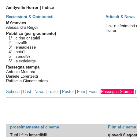
Amityville Horror | Indice
Recensioni & Opinionisti
Articoli & News
MYmovies
Link e riferimenti 
Alessandro Regoli
Horror
Pubblico (per gradimento)
1° |
cirino cristaldi
2° |
levo95
3° |
eneadiesse
4° |
noia1
5° |
zeruel97
6° |
alexdelarge
Rassegna stampa
Antonio Mustara
Daniele Lorenzetti
Raffaella Giancristofaro
Scheda
|
Cast
|
News
|
Trailer
|
Poster
|
Foto
|
Frasi
|
Rassegna Stampa
prossimamente al cinema
Film al cinema
Tutti i film imperdibili
giovedì 6 agos