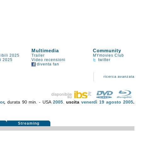
Multimedia
Community
ibili 2025
Trailer
MYmovies Club
li 2025
Video recensioni
twitter
diventa fan
ricerca avanzata
or
,
durata 90 min. - USA
2005
.
uscita
venerdì 19
agosto 2005
.
i
Streaming