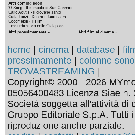
Altri coming soon
'O Sang - Il miracolo di San Gennaro
Carlo Acutis - Il giovane santo
Carla Lonzi - Dentro e fuori dal m...
Cocomelon - Il Film
L'assurda storia della Gialappa's ...
Altri prossimamente »
Altri film al cinema »
home
|
cinema
|
database
|
fil
prossimamente
|
colonne sono
TROVASTREAMING
|
Copyright© 2000 - 2026 MYmov
05056400483 Licenza Siae n. 
Società soggetta all'attività d
Gruppo Editoriale S.p.A. Tutti i d
riproduzione anche parziale.