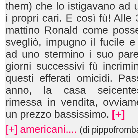
them) che lo istigavano ad 
i propri cari. E così fù! Alle
mattino Ronald come posse
svegliò, impugno il fucile 
ad uno stermino i suo pare
giorni successivi fù incrimi
questi efferati omicidi. Pa
anno, la casa seicente
rimessa in vendita, ovviam
un prezzo bassissimo.
[+]
[+] americani....
(di pippofromba