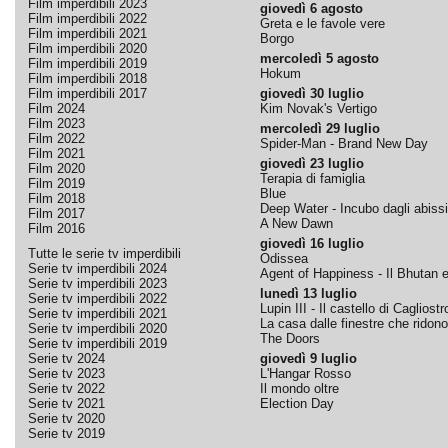
Film imperdibili 2023
giovedì 6 agosto
Film imperdibili 2022
Greta e le favole vere
Film imperdibili 2021
Borgo
Film imperdibili 2020
mercoledì 5 agosto
Film imperdibili 2019
Hokum
Film imperdibili 2018
Film imperdibili 2017
giovedì 30 luglio
Film 2024
Kim Novak's Vertigo
Film 2023
mercoledì 29 luglio
Film 2022
Spider-Man - Brand New Day
Film 2021
giovedì 23 luglio
Film 2020
Terapia di famiglia
Film 2019
Blue
Film 2018
Deep Water - Incubo dagli abissi
Film 2017
A New Dawn
Film 2016
giovedì 16 luglio
Tutte le serie tv imperdibili
Odissea
Serie tv imperdibili 2024
Agent of Happiness - Il Bhutan e 
Serie tv imperdibili 2023
lunedì 13 luglio
Serie tv imperdibili 2022
Lupin III - Il castello di Cagliostr
Serie tv imperdibili 2021
La casa dalle finestre che ridono
Serie tv imperdibili 2020
The Doors
Serie tv imperdibili 2019
Serie tv 2024
giovedì 9 luglio
Serie tv 2023
L'Hangar Rosso
Serie tv 2022
Il mondo oltre
Serie tv 2021
Election Day
Serie tv 2020
Serie tv 2019