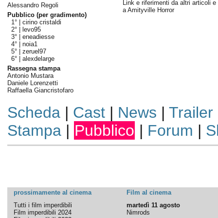
Link e riferimenti da altri articoli 
Alessandro Regoli
a Amityville Horror
Pubblico (per gradimento)
1° |
cirino cristaldi
2° |
levo95
3° |
eneadiesse
4° |
noia1
5° |
zeruel97
6° |
alexdelarge
Rassegna stampa
Antonio Mustara
Daniele Lorenzetti
Raffaella Giancristofaro
Scheda
|
Cast
|
News
|
Trailer
Stampa
|
Pubblico
|
Forum
|
S
prossimamente al cinema
Film al cinema
Tutti i film imperdibili
martedì 11 agosto
Film imperdibili 2024
Nimrods