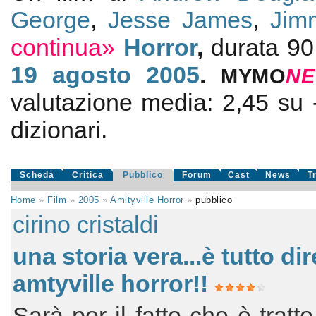
George
,
Jesse James
,
Jim
continua»
Horror
,
durata 9
19
agosto 2005
.
MYMO
NE
valutazione media:
2,45
su
dizionari.
Scheda
Critica
Pubblico
Forum
Cast
News
T
Home
»
Film
»
2005
»
Amityville Horror
»
pubblico
cirino cristaldi
una storia vera...è tutto dir
amtyville horror!!
Sarà per il fatto che è tratt