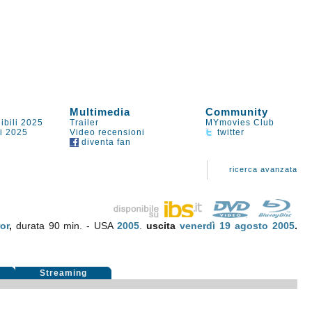
Multimedia
Community
ibili 2025
Trailer
MYmovies Club
li 2025
Video recensioni
twitter
diventa fan
ricerca avanzata
or
,
durata 90 min. - USA
2005
.
uscita
venerdì 19
agosto 2005
.
i
Streaming