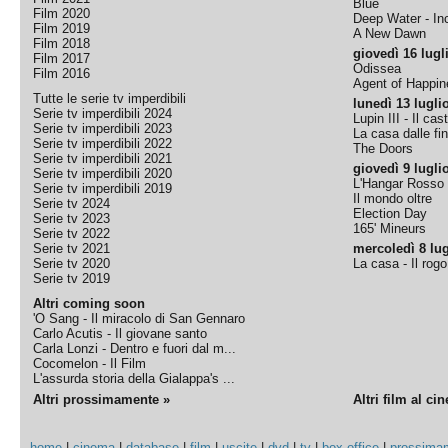
Blue
Film 2020
Deep Water - Inc
Film 2019
A New Dawn
Film 2018
giovedì 16 lugl
Film 2017
Odissea
Film 2016
Agent of Happine
Tutte le serie tv imperdibili
lunedì 13 lugli
Serie tv imperdibili 2024
Lupin III - Il cas
Serie tv imperdibili 2023
La casa dalle fi
Serie tv imperdibili 2022
The Doors
Serie tv imperdibili 2021
giovedì 9 lugli
Serie tv imperdibili 2020
L'Hangar Rosso
Serie tv imperdibili 2019
Il mondo oltre
Serie tv 2024
Election Day
Serie tv 2023
165' Mineurs
Serie tv 2022
Serie tv 2021
mercoledì 8 lug
Serie tv 2020
La casa - Il rog
Serie tv 2019
Altri coming soon
'O Sang - Il miracolo di San Gennaro
Carlo Acutis - Il giovane santo
Carla Lonzi - Dentro e fuori dal m...
Cocomelon - Il Film
L'assurda storia della Gialappa's ...
Altri prossimamente »
Altri film al ci
home
|
cinema
|
database
|
film
|
uscite
|
dvd
|
tv
|
box office
|
prossima