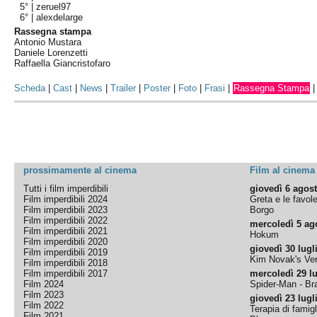
5° |
zeruel97
6° |
alexdelarge
Rassegna stampa
Antonio Mustara
Daniele Lorenzetti
Raffaella Giancristofaro
Scheda
|
Cast
|
News
|
Trailer
|
Poster
|
Foto
|
Frasi
|
Rassegna Stampa
prossimamente al cinema
Film al cinema
Tutti i film imperdibili
giovedì 6 agos
Film imperdibili 2024
Greta e le favol
Film imperdibili 2023
Borgo
Film imperdibili 2022
mercoledì 5 ag
Film imperdibili 2021
Hokum
Film imperdibili 2020
giovedì 30 lugl
Film imperdibili 2019
Kim Novak's Ver
Film imperdibili 2018
Film imperdibili 2017
mercoledì 29 lu
Film 2024
Spider-Man - B
Film 2023
giovedì 23 lugl
Film 2022
Terapia di famigl
Film 2021