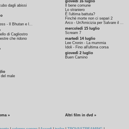
giovedì 16 luglio
ubo dagli abissi
Il bene comune
Lo straniero
È l'ultima battuta?
io
Finchè morte non ci separi 2
Arco - Un'Amicizia per Salvare il ...
ss - Il Bhutan e l...
mercoledì 15 luglio
o
Scream 7
tello di Cagliostro
nestre che ridono
martedì 14 luglio
Lee Cronin - La mummia
Idoli - Fino all'ultima corsa
o
giovedì 2 luglio
Buen Camino
lio
o del male
nema »
Altri film in dvd »
mente
|
colonne sonore
|
Accedi
|
trailer
|
TROVASTREAMING
|