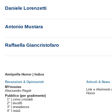
Daniele Lorenzetti
Antonio Mustara
Raffaella Giancristofaro
Amityville Horror | Indice
Recensioni & Opinionisti
Articoli & News
MYmovies
Link e riferimenti 
Alessandro Regoli
Horror
Pubblico (per gradimento)
1° |
cirino cristaldi
2° |
levo95
3° |
eneadiesse
4° |
noia1