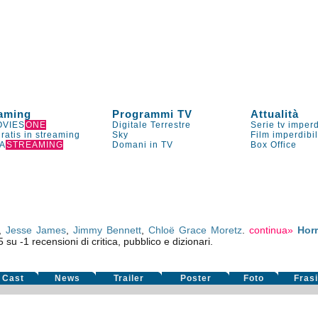
aming
Programmi TV
Attualità
VIES
ONE
Digitale Terrestre
Serie tv imperd
gratis in streaming
Sky
Film imperdibi
A
STREAMING
Domani in TV
Box Office
,
Jesse James
,
Jimmy Bennett
,
Chloë Grace Moretz
.
continua»
Horr
5
su
-1
recensioni di critica, pubblico e dizionari.
Cast
News
Trailer
Poster
Foto
Fras