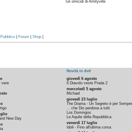
Gli omicidi di Amityville
|
Pubblico
|
Forum
|
Shop
|
Novità in dvd
to
giovedì 6 agosto
e vere
Il Diavolo veste Prada 2
mercoledì 5 agosto
osto
Michael
giovedì 23 luglio
io
The Drama - Un Segreto è per Sempr
tigo
... che Dio perdona a tutti
Los Domingos
glio
Le Aquile della Repubblica
rand New Day
venerdì 17 luglio
io
Idoli - Fino all'ultima corsa
ia