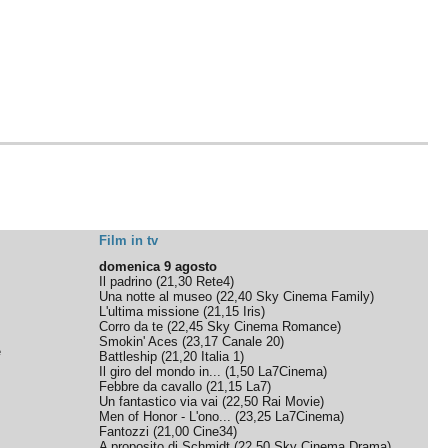
Film in tv
domenica 9 agosto
Il padrino
(
21,30
Rete4
)
Una notte al museo
(
22,40
Sky Cinema Family
)
L'ultima missione
(
21,15
Iris
)
Corro da te
(
22,45
Sky Cinema Romance
)
Smokin' Aces
(
23,17
Canale 20
)
e
Battleship
(
21,20
Italia 1
)
Il giro del mondo in...
(
1,50
La7Cinema
)
Febbre da cavallo
(
21,15
La7
)
Un fantastico via vai
(
22,50
Rai Movie
)
Men of Honor - L'ono...
(
23,25
La7Cinema
)
Fantozzi
(
21,00
Cine34
)
A proposito di Schmidt
(
22,50
Sky Cinema Drama
)