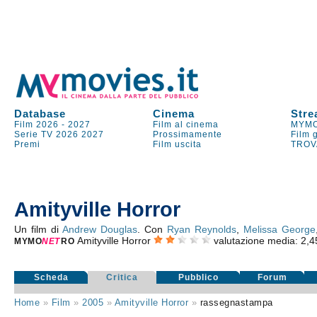
Database
Cinema
Stre
Film 2026
-
2027
Film al cinema
MYMO
Serie TV
2026
2027
Prossimamente
Film 
Premi
Film uscita
TROV
Amityville Horror
Un film di
Andrew Douglas
. Con
Ryan Reynolds
,
Melissa George
Amityville Horror
valutazione media:
2,4
MYMO
NE
T
RO
Scheda
Critica
Pubblico
Forum
Home
»
Film
»
2005
»
Amityville Horror
»
rassegnastampa