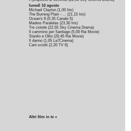
lunedì 10 agosto
Michael Clayton
(
1,00
Iris
)
The Burning Plain - ...
(
21,15
Iris
)
Ocean's 8
(
0,35
Canale 5
)
Madres Paralelas
(
23,30
Iris
)
Tre ciotole
(
22,55
Sky Cinema Drama
)
Il cammino per Santiago
(
5,00
Rai Movie
)
Stanlio e Ollio
(
20,45
Rai Movie
)
Il danno
(
1,05
La7Cinema
)
Cani sciolti
(
2,20
TV 8
)
Altri film in tv »