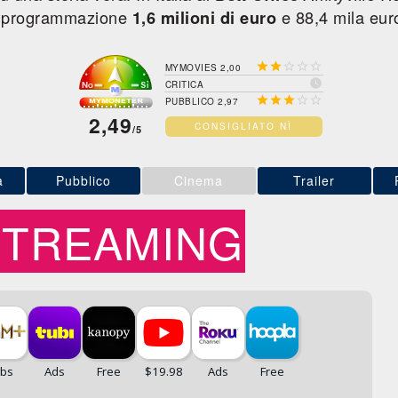
di programmazione
e 88,4 mila eur
1,6 milioni di euro





MYMOVIES 2,00

CRITICA





PUBBLICO 2,97
2,49
CONSIGLIATO NÌ
/5
a
Pubblico
Cinema
Trailer
STREAMING