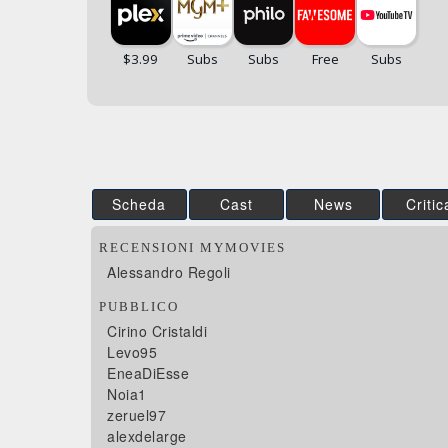
Scheda
Cast
News
Critic
RECENSIONI MYMOVIES
Alessandro Regoli
PUBBLICO
Cirino Cristaldi
Levo95
EneaDiEsse
Noia1
zeruel97
alexdelarge