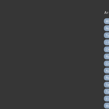
Ar
Mi
N
Tu
I 
C
Ro
Ci
Au
R
Te
Tu
Il
M