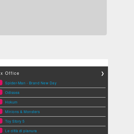
x Office
❯
1
Spider-Man - Brand New Day
2
Odissea
3
Hokum
4
Minions & Monsters
5
Toy Story 5
6
Le città di pianura