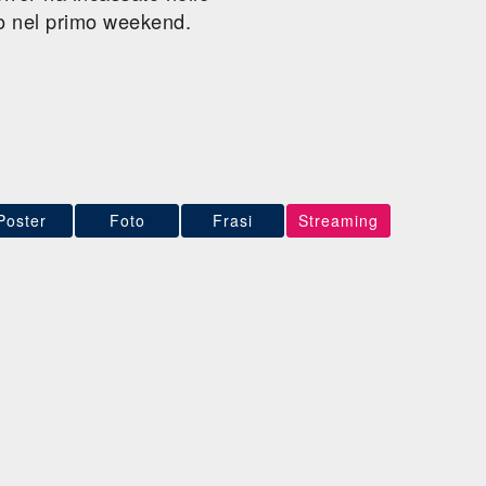
o nel primo weekend.
Poster
Foto
Frasi
Streaming