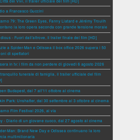
Città dei Vivi, il trailer ufficiale del film [HD]
dio a Francesco Guccini
arno 79: The Green Eyes, Fanny Liatard e Jérémy Trouilh
rontano la loro opera seconda con grande tensione morale
idious - Fuori dall'altrove, il trailer finale del film [HD]
zie a Spider-Man e Odissea il box office 2026 supera i 50
ioni di spettatori
sera in tv: i film da non perdere di giovedì 6 agosto 2026
tranquillo funerale di famiglia, il trailer ufficiale del film
D]
en Budapest, dal 7 all'11 ottobre al cinema
kin Park: Unshatter, dal 30 settembre al 3 ottobre al cinema
arno Film Festival 2026, al via
y - Diario di un giovane cuoco, dal 27 agosto al cinema
der-Man: Brand New Day e Odissea continuano la loro
cia multimilionaria