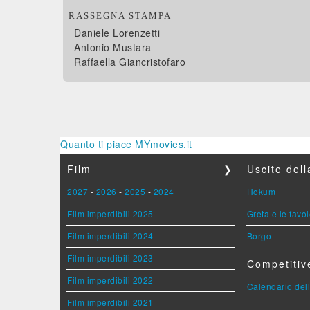
RASSEGNA STAMPA
Daniele Lorenzetti
Antonio Mustara
Raffaella Giancristofaro
Quanto ti piace MYmovies.it
Film
❯
Uscite del
2027
-
2026
-
2025
-
2024
Hokum
Film imperdibili 2025
Greta e le favo
Film imperdibili 2024
Borgo
Film imperdibili 2023
Competitiv
Film imperdibili 2022
Calendario dell
Film imperdibili 2021