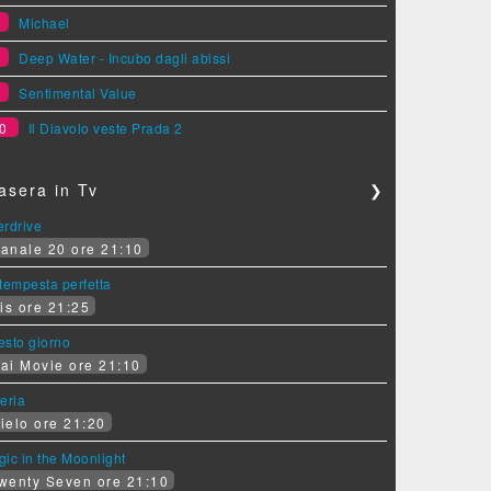
7
Michael
8
Deep Water - Incubo dagli abissi
9
Sentimental Value
0
Il Diavolo veste Prada 2
asera in Tv
❯
erdrive
anale 20 ore 21:10
tempesta perfetta
is ore 21:25
sesto giorno
ai Movie ore 21:10
eria
ielo ore 21:20
ic in the Moonlight
wenty Seven ore 21:10