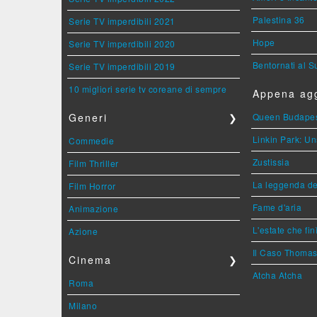
Palestina 36
Serie TV imperdibili 2021
Hope
Serie TV imperdibili 2020
Bentornati al S
Serie TV imperdibili 2019
10 migliori serie tv coreane di sempre
Appena agg
Generi
❯
Queen Budape
Linkin Park: Un
Commedie
Zustissia
Film Thriller
La leggenda de
Film Horror
Fame d'aria
Animazione
L'estate che fin
Azione
Il Caso Thoma
Cinema
❯
Atcha Atcha
Roma
Milano