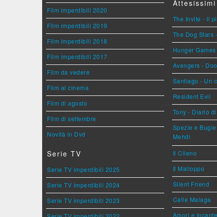
Attesissimi
Film imperdibili 2020
The Invite - Il 
Film imperdibili 2019
The Dog Stars -
Film imperdibili 2018
Hunger Games - 
Film imperdibili 2017
Avengers - Do
Film da vedere
Santiago - Un 
Film al cinema
Resident Evil
Film di agosto
Tony - Diario d
Film di settembre
Spezie e Bugie 
Novità in Dvd
Mehdi
Serie TV
Il Cileno
Il Malloppo
Serie TV imperdibili 2025
Silent Friend
Serie TV imperdibili 2024
Calle Malaga
Serie TV imperdibili 2023
Amori e Incant
Serie TV imperdibili 2022