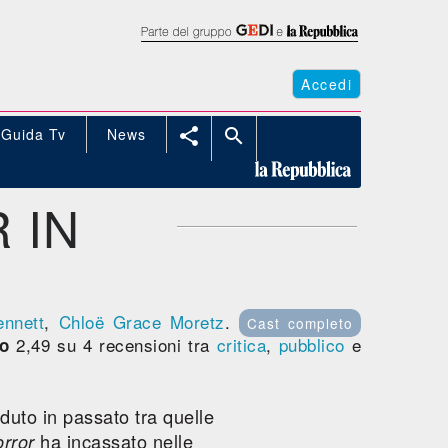
Accedi
Guida Tv
News


 IN
nnett
,
Chloë Grace Moretz
.
Cast completo
2,49 su 4 recensioni tra
critica
,
pubblico
e
ro
duto in passato tra quelle
ha incassato nelle
orror