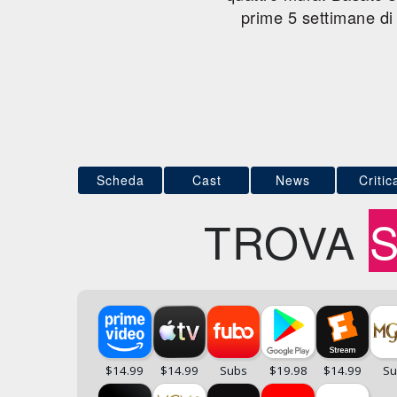
prime 5 settimane 
Scheda
Cast
News
Critic
TROVA