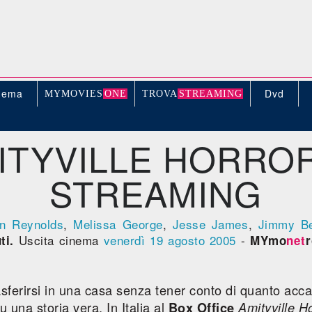
nema
Dvd
MYMOVIE
S
ONE
TROV
A
STREAMING
ITYVILLE HORROR
STREAMING
n Reynolds
,
Melissa George
,
Jesse James
,
Jimmy Be
Uscita cinema
venerdì 19
agosto 2005
-
ti.
MYmo
net
asferirsi in una casa senza tener conto di quanto acca
 una storia vera. In Italia al
Box Office
Amityville H