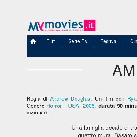

Film
Serie TV
Festival
Ci
AM
Regia di
Andrew Douglas
. Un film con
Rya
Genere
Horror
-
USA
,
2005
,
durata 90 minu
dizionari.
Una famiglia decide di tr
quattro mura. Basato su