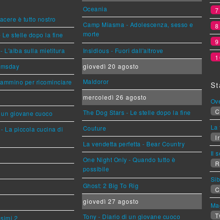
Oceania
piacere è tutto nostro
Camp Miasma - Adolescenza, sesso e
morte
 Le stelle dopo la fine
L'alba sulla mietitura
Insidious - Fuori dall'altrove
1
omsday
giovedì 20 agosto
Maldoror
cammino per ricominciare
St
mercoledì 26 agosto
Ov
C
The Dog Stars - Le stelle dopo la fine
i un giovane cuoco
La 
Couture
- La piccola cucina di
Ir
La vendetta perfetta - Bear Country
Il 
One Night Only - Quando tutto è
R
possibile
Sib
Ghost: 2 Big To Rig
C
giovedì 27 agosto
Mag
T
Tony - Diario di un giovane cuoco
esimi 2