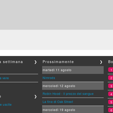
la settimana
❯
Prossimamente
❯
Bo
martedì 11 agosto
Nimrods
le vere
mercoledì 12 agosto
Robin Hood - Il prezzo del sangue
e
❯
La fine di Oak Street
e uscite
mercoledì 19 agosto