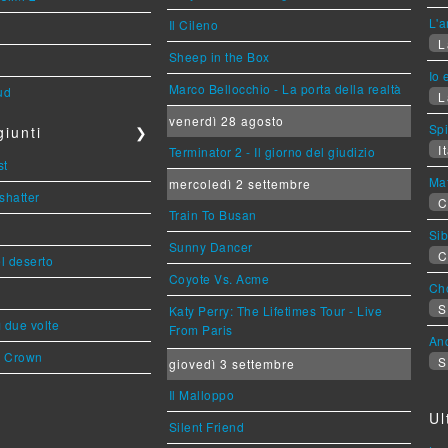
L'a
Il Cileno
L
Sheep in the Box
Io 
Marco Bellocchio - La porta della realtà
ud
L
venerdì 28 agosto
Sp
iunti
❯
It
Terminator 2 - Il giorno del giudizio
st
Mat
mercoledì 2 settembre
shatter
C
Train To Busan
Sib
Sunny Dancer
C
l deserto
Coyote Vs. Acme
Cho
S
Katy Perry: The Lifetimes Tour - Live
ì due volte
From Paris
An
s Crown
S
giovedì 3 settembre
Il Malloppo
Ul
Silent Friend