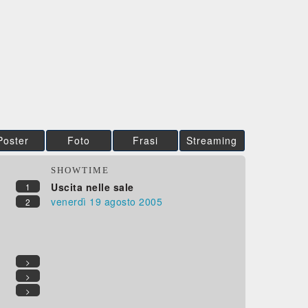
Poster
Foto
Frasi
Streaming
SHOWTIME
Uscita nelle sale
1
venerdì 19
agosto 2005
2
>
>
>