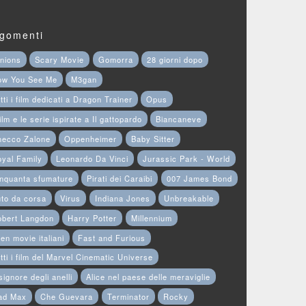
gomenti
nions
Scary Movie
Gomorra
28 giorni dopo
ow You See Me
M3gan
tti i film dedicati a Dragon Trainer
Opus
film e le serie ispirate a Il gattopardo
Biancaneve
hecco Zalone
Oppenheimer
Baby Sitter
yal Family
Leonardo Da Vinci
Jurassic Park - World
nquanta sfumature
Pirati dei Caraibi
007 James Bond
to da corsa
Virus
Indiana Jones
Unbreakable
obert Langdon
Harry Potter
Millennium
en movie italiani
Fast and Furious
tti i film del Marvel Cinematic Universe
 signore degli anelli
Alice nel paese delle meraviglie
ad Max
Che Guevara
Terminator
Rocky