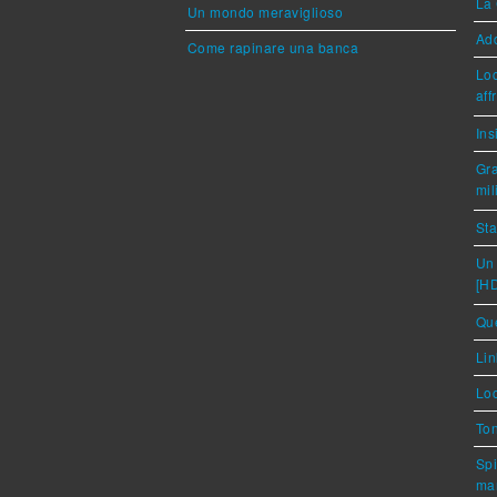
La 
Un mondo meraviglioso
Ad
Come rapinare una banca
Loc
aff
Ins
Gra
mil
Sta
Un 
[H
Que
Lin
Loc
Ton
Spi
mar