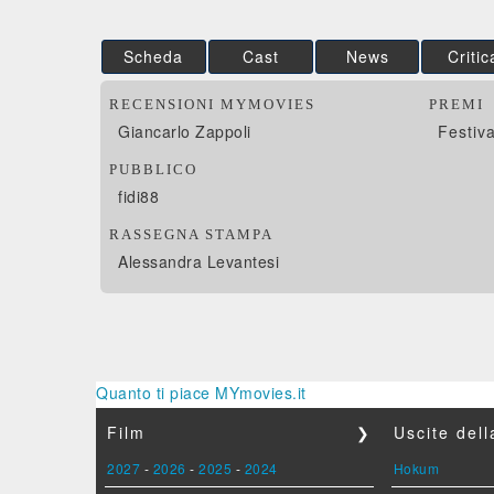
Scheda
Cast
News
Critic
RECENSIONI MYMOVIES
PREMI
Giancarlo Zappoli
Festiv
PUBBLICO
fidi88
RASSEGNA STAMPA
Alessandra Levantesi
Quanto ti piace MYmovies.it
Film
❯
Uscite del
2027
-
2026
-
2025
-
2024
Hokum