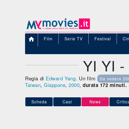

Film
Serie TV
Festival
Ci
YI YI 
Regia di
Edward Yang
. Un film
Da vedere 20
Taiwan
,
Giappone
,
2000
,
durata 172 minuti.
Scheda
Cast
News
Critic