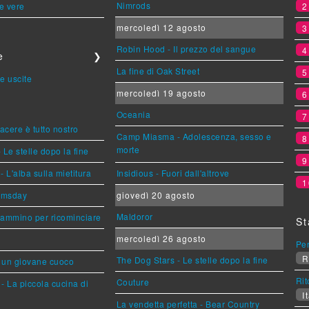
Nimrods
le vere
mercoledì 12 agosto
Robin Hood - Il prezzo del sangue
e
❯
La fine di Oak Street
e uscite
mercoledì 19 agosto
Oceania
piacere è tutto nostro
Camp Miasma - Adolescenza, sesso e
morte
 Le stelle dopo la fine
L'alba sulla mietitura
Insidious - Fuori dall'altrove
1
omsday
giovedì 20 agosto
Maldoror
cammino per ricominciare
St
mercoledì 26 agosto
Per
R
The Dog Stars - Le stelle dopo la fine
i un giovane cuoco
Rit
Couture
- La piccola cucina di
It
La vendetta perfetta - Bear Country