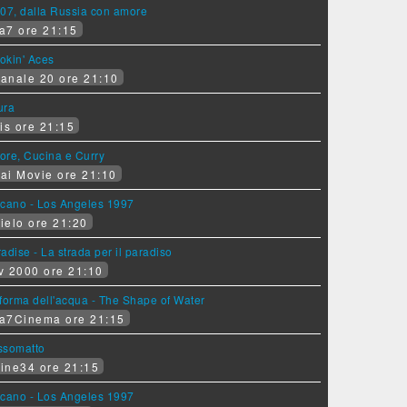
07, dalla Russia con amore
a7 ore 21:15
okin' Aces
anale 20 ore 21:10
ura
is ore 21:15
ore, Cucina e Curry
ai Movie ore 21:10
lcano - Los Angeles 1997
ielo ore 21:20
adise - La strada per il paradiso
v 2000 ore 21:10
forma dell'acqua - The Shape of Water
a7Cinema ore 21:15
ssomatto
ine34 ore 21:15
lcano - Los Angeles 1997