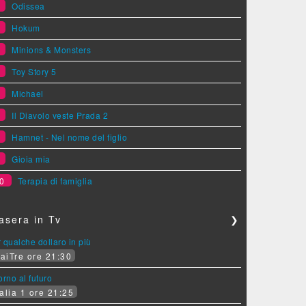
2
Odissea
3
Hokum
4
Minions & Monsters
5
Toy Story 5
6
Michael
7
Il Diavolo veste Prada 2
8
Hamnet - Nel nome del figlio
9
Gioia mia
0
Terapia di famiglia
asera in Tv
❯
 qualche dollaro in più
aiTre ore 21:30
orno al futuro
alia 1 ore 21:25