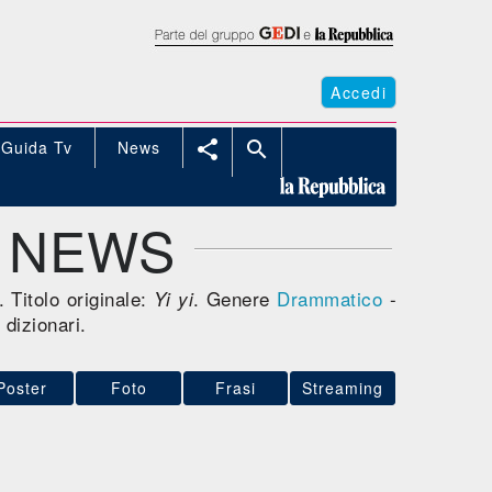
Accedi
Guida Tv
News


UE NEWS
. Titolo originale:
. Genere
Drammatico
-
Yi yi
 dizionari.
Poster
Foto
Frasi
Streaming