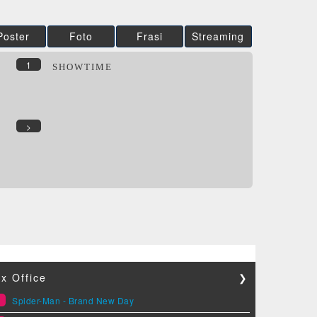
Poster
Foto
Frasi
Streaming
1
SHOWTIME
>
x Office
❯
1
Spider-Man - Brand New Day