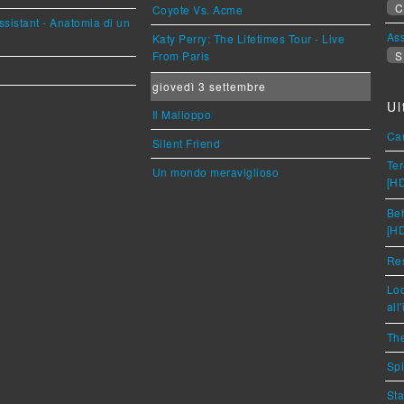
C
Coyote Vs. Acme
sistant - Anatomia di un
Ass
Katy Perry: The Lifetimes Tour - Live
From Paris
S
giovedì 3 settembre
Ul
Il Malloppo
Car
Silent Friend
Ter
Un mondo meraviglioso
[H
Beh
[H
Res
Loc
all
The
Spi
Sta