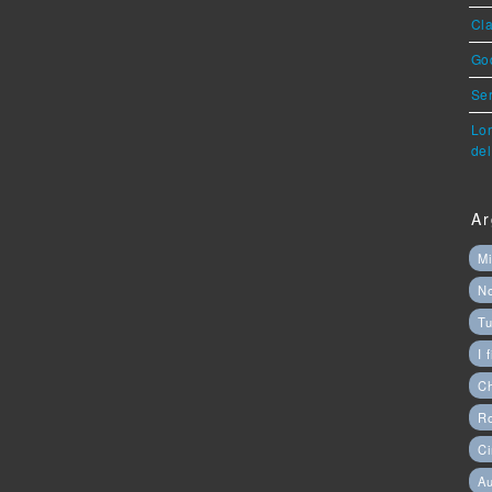
Cla
God
Ser
Lor
del
Ar
Mi
N
Tu
I 
C
Ro
Ci
Au