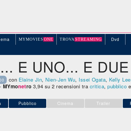
nema
Dvd
MYMOVIE
S
ONE
TROV
A
STREAMING
- ... E UNO... E D
con
Elaine Jin
,
Nien-Jen Wu
,
Issei Ogata
,
Kelly Lee
00
-
3,94 su 2 recensioni tra
critica
,
pubblico
e
MYmo
net
ro
a
Pubblico
Cinema
Trailer