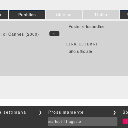
a
Pubblico
Cinema
Trailer
Poster e locandine
al di Cannes (2000)
1
LINK ESTERNI
Sito ufficiale
la settimana
❯
Prossimamente
❯
Bo
martedì 11 agosto