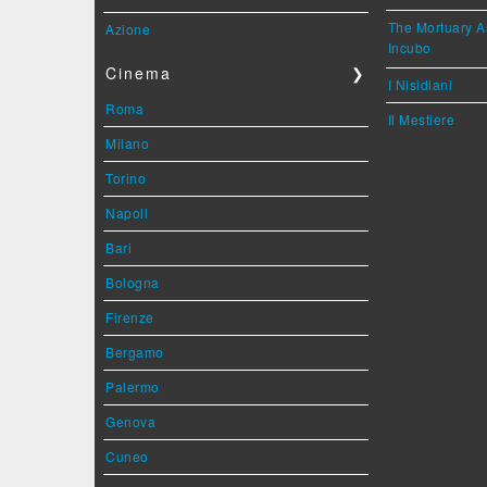
The Mortuary As
Azione
Incubo
Cinema
❯
I Nisidiani
Roma
Il Mestiere
Milano
Torino
Napoli
Bari
Bologna
Firenze
Bergamo
Palermo
Genova
Cuneo