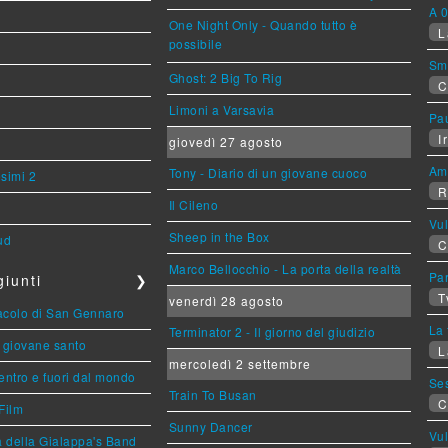
A 0
One Night Only - Quando tutto è
L
possibile
Sm
Ghost: 2 Big To Rig
C
Limoni a Varsavia
Pa
Ir
giovedì 27 agosto
Am
Tony - Diario di un giovane cuoco
esimi 2
R
Il Cileno
Vu
Sheep in the Box
ud
C
Marco Bellocchio - La porta della realtà
Par
iunti
❯
T
venerdì 28 agosto
racolo di San Gennaro
La 
Terminator 2 - Il giorno del giudizio
Il giovane santo
L
mercoledì 2 settembre
entro e fuori dal mondo
Se
Train To Busan
C
Film
Sunny Dancer
Vu
a della Gialappa's Band