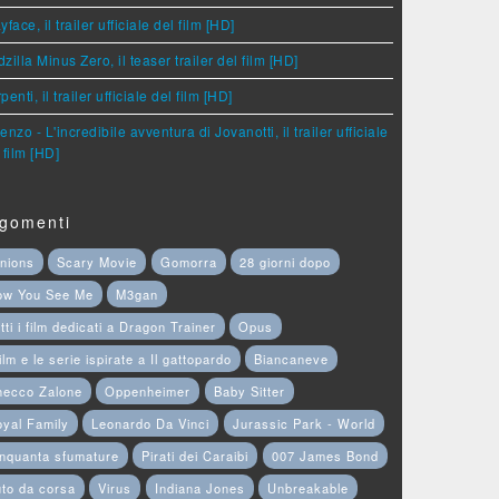
yface, il trailer ufficiale del film [HD]
zilla Minus Zero, il teaser trailer del film [HD]
penti, il trailer ufficiale del film [HD]
enzo - L'incredibile avventura di Jovanotti, il trailer ufficiale
 film [HD]
gomenti
nions
Scary Movie
Gomorra
28 giorni dopo
ow You See Me
M3gan
tti i film dedicati a Dragon Trainer
Opus
film e le serie ispirate a Il gattopardo
Biancaneve
hecco Zalone
Oppenheimer
Baby Sitter
yal Family
Leonardo Da Vinci
Jurassic Park - World
nquanta sfumature
Pirati dei Caraibi
007 James Bond
to da corsa
Virus
Indiana Jones
Unbreakable