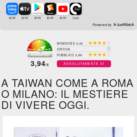
Powered by





MYMOVIES 4,00

CRITICA





PUBBLICO 3,89
3,94
ASSOLUTAMENTE SÌ
/5
A TAIWAN COME A ROMA
O MILANO: IL MESTIERE
DI VIVERE OGGI.