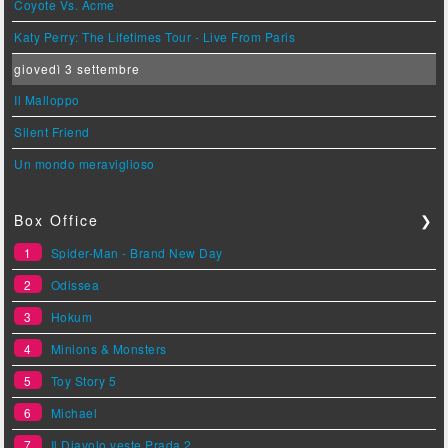
Coyote Vs. Acme
Katy Perry: The Lifetimes Tour - Live From Paris
giovedì 3 settembre
Il Malloppo
Silent Friend
Un mondo meraviglioso
Box Office
❯
1
Spider-Man - Brand New Day
2
Odissea
3
Hokum
4
Minions & Monsters
5
Toy Story 5
6
Michael
7
Il Diavolo veste Prada 2