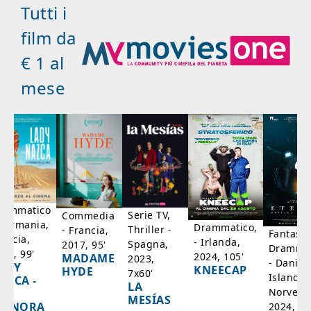
Tutti i
film da
€ 1 al
mese
rammatico
Serie TV,
Commedia
 Germania,
Drammatico,
Thriller -
- Francia,
Fantasci
rancia,
- Irlanda,
Spagna,
2017, 95'
Drammat
025, 99'
2024, 105'
MADAME
2023,
- Danim
ADY
KNEECAP
HYDE
7x60'
Islanda,
AZCA -
LA
Norvegi
A
MESÍAS
IGNORA
2024, 10