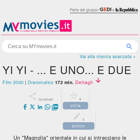
Vai alla ricerca avanzata »
YI YI - ... E UNO... E DUE

Film 2000
|
Drammatico
172 min.
Dettagli


8
Condividi
VOTA


2
SCRIVI
Un "Magnolia" orientale in cui si intrecciano le