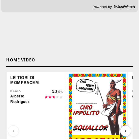
Powered by
HOME VIDEO
LE TIGRI DI
DE
MOMPRACEM
REGIA
3.34
REG
/5
Alberto
Ale
Rodríguez