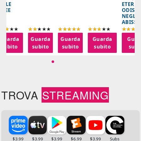
ETERNA
ELLE
ODISS
INEE
NEGLI
ABISSI
Guarda
Guarda
Guarda
Guarda
Guar
subito
subito
subito
subito
subi
TROVA
STREAMING