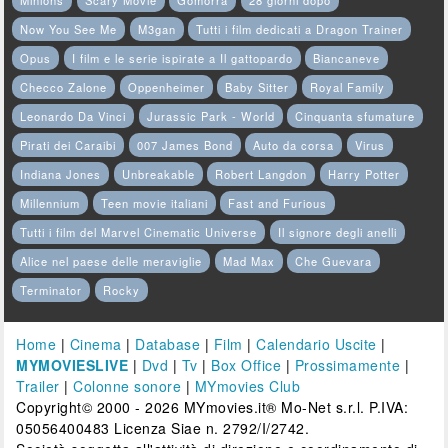
Minions
Scary Movie
Gomorra
28 giorni dopo
Now You See Me
M3gan
Tutti i film dedicati a Dragon Trainer
Opus
I film e le serie ispirate a Il gattopardo
Biancaneve
Checco Zalone
Oppenheimer
Baby Sitter
Royal Family
Leonardo Da Vinci
Jurassic Park - World
Cinquanta sfumature
Pirati dei Caraibi
007 James Bond
Auto da corsa
Virus
Indiana Jones
Unbreakable
Robert Langdon
Harry Potter
Millennium
Teen movie italiani
Fast and Furious
Tutti i film del Marvel Cinematic Universe
Il signore degli anelli
Alice nel paese delle meraviglie
Mad Max
Che Guevara
Terminator
Rocky
Home
|
Cinema
|
Database
|
Film
|
Calendario Uscite
|
MYMOVIESLIVE
|
Dvd
|
Tv
|
Box Office
|
Prossimamente
|
Trailer
|
Colonne sonore
|
MYmovies Club
Copyright© 2000 - 2026 MYmovies.it® Mo-Net s.r.l. P.IVA:
05056400483 Licenza Siae n. 2792/I/2742.