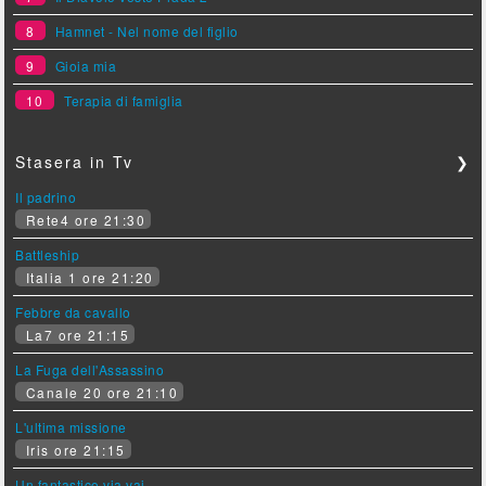
8
Hamnet - Nel nome del figlio
9
Gioia mia
10
Terapia di famiglia
Stasera in Tv
❯
Il padrino
Rete4 ore 21:30
Battleship
Italia 1 ore 21:20
Febbre da cavallo
La7 ore 21:15
La Fuga dell'Assassino
Canale 20 ore 21:10
L'ultima missione
Iris ore 21:15
Un fantastico via vai