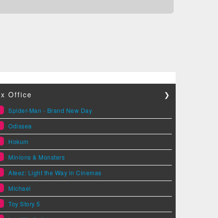
x Office
❯
1
Spider-Man - Brand New Day
2
Odissea
3
Hokum
4
Minions & Monsters
5
Ateez: Light the Way in Cinemas
6
Michael
7
Toy Story 5