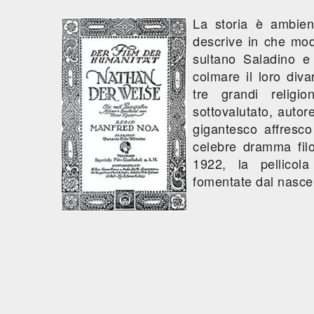
La storia è ambien
descrive in che mod
sultano Saladino e
colmare il loro div
tre grandi religi
sottovalutato, autor
gigantesco affresco
celebre dramma fil
1922, la pellicol
fomentate dal nascen