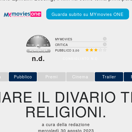
Guarda subito su MYmovies ONE

MYMOVIES

CRITICA





PUBBLICO 3,00
n.d.
CONSIGLIATO N.D.
a
Pubblico
Premi
Cinema
Trailer
ARE IL DIVARIO T
RELIGIONI.
a cura della redazione
mercoledì 30 agosto 2023