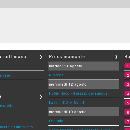
la settimana
❯
Prossimamente
❯
Bo
martedì 11 agosto
Nimrods
le vere
mercoledì 12 agosto
Robin Hood - Il prezzo del sangue
e
❯
La fine di Oak Street
e uscite
mercoledì 19 agosto
Oceania
piacere è tutto nostro
Camp Miasma - Adolescenza, sesso e