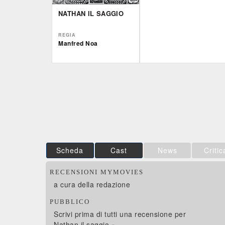
NATHAN IL SAGGIO
REGIA
Manfred Noa
IBS
Film&More
DVD
DVD
Feltrinelli
IBS
DVD
DVD
Scheda
Cast
News
Critic
RECENSIONI MYMOVIES
a cura della redazione
PUBBLICO
Scrivi prima di tutti una recensione per
Nathan il saggio »