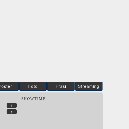
E DAY
3.42
/5
CG | tv
CG | tv
DVD
BR
DVD
DVD
IBS
IBS
DVD
DVD
Feltrinelli
Feltrinelli
DVD
DVD
Poster
Foto
Frasi
Streaming
SHOWTIME
1
1