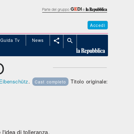
Accedi
Guida Tv
News


O
 Eibenschütz
.
Titolo originale:
Cast completo
'idea di tolleranza.