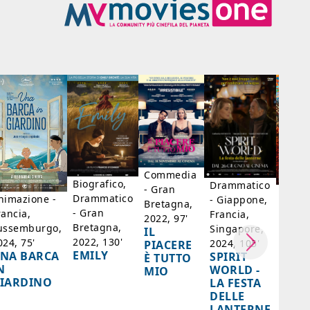
Commedia
Biografico,
Drammatico
- Gran
Biogr
Drammatico
nimazione -
- Giappone,
Bretagna,
Franc
- Gran
rancia,
Francia,
2022, 97'
Belgi
Bretagna,
ussemburgo,
Singapore,
IL
98'
2022, 130'
024, 75'
2024, 105'
PIACERE
LA D
EMILY
NA BARCA
SPIRIT
È TUTTO
DI F
N
WORLD -
MIO
- SA
IARDINO
LA FESTA
BER
DELLE
LANTERNE