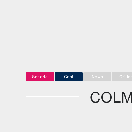
Scheda
Cast
News
Critic
COLM