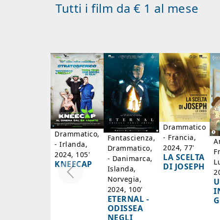
Tutti i film da € 1 al mese
Drammatico
Drammatico,
- Francia,
Fantascienza,
A
- Irlanda,
2024, 77'
Drammatico,
F
2024, 105'
LA SCELTA
- Danimarca,
L
KNEECAP
DI JOSEPH
Islanda,
2
Norvegia,
U
2024, 100'
I
ETERNAL -
G
ODISSEA
NEGLI