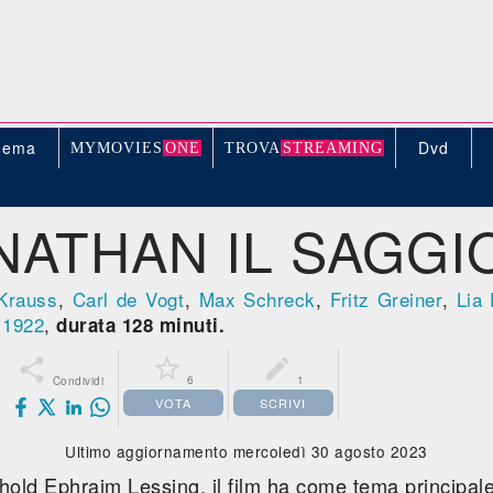
nema
Dvd
MYMOVIE
S
ONE
TROV
A
STREAMING
NATHAN IL SAGGI
Krauss
,
Carl de Vogt
,
Max Schreck
,
Fritz Greiner
,
Lia
,
1922
,
durata 128 minuti.



6
1
Condividi
VOTA
SCRIVI
Ultimo aggiornamento mercoledì 30 agosto 2023
old Ephraim Lessing, il film ha come tema principale l