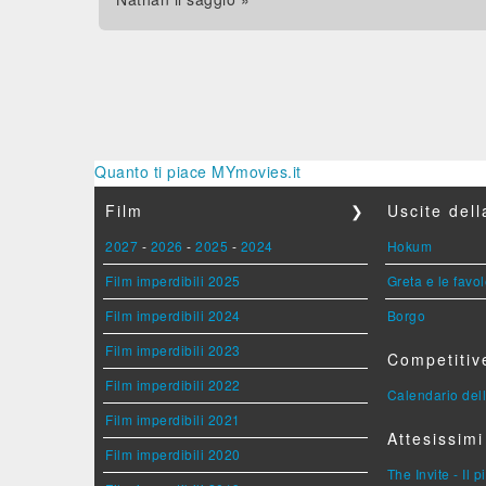
Quanto ti piace MYmovies.it
Film
❯
Uscite del
2027
-
2026
-
2025
-
2024
Hokum
Film imperdibili 2025
Greta e le favo
Film imperdibili 2024
Borgo
Film imperdibili 2023
Competitiv
Film imperdibili 2022
Calendario dell
Film imperdibili 2021
Attesissimi
Film imperdibili 2020
The Invite - Il 