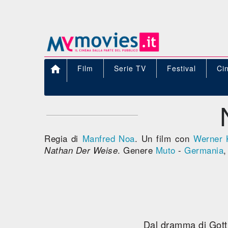

Film
Serie TV
Festival
Ci
Regia di
Manfred Noa
. Un film con
Werner 
. Genere
Muto
-
Germania
Nathan Der Weise
Dal dramma di Gotth