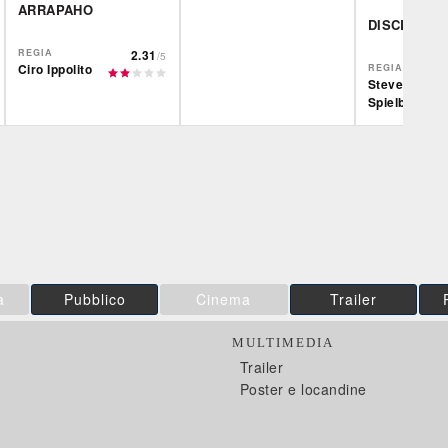
ARRAPAHO
DISCLOSUR
REGIA
2.31
/5
Ciro Ippolito
REGIA
Steven
Spielberg
IBS
Film&More
Plaion
DVD
DVD
BR
Feltrinelli
IBS
DVD
DVD
Feltrinelli
DVD
a
Pubblico
Cinema
Trailer
MULTIMEDIA
Trailer
Poster e locandine