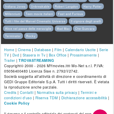
Indiana Jones
Unbreakable
Robert Langdon
Harry Potter
Millennium
Teen movie italiani
Fast and Furious
Tutti i film del Marvel Cinematic Universe
Il signore degli anelli
Alice nel paese delle meraviglie
Mad Max
Che Guevara
Terminator
Rocky
Home
|
Cinema
|
Database
|
Film
|
Calendario Uscite
|
Serie
TV
|
Dvd
|
Stasera in Tv
|
Box Office
|
Prossimamente
|
Trailer
|
TROVASTREAMING
Copyright© 2000 - 2026 MYmovies.it® Mo-Net s.r.l. P.IVA:
05056400483 Licenza Siae n. 2792/I/2742.
Società soggetta all'attività di direzione e coordinamento di
GEDI Gruppo Editoriale S.p.A. Tutti i diritti riservati. È vietata
la riproduzione anche parziale.
Credits
|
Contatti
|
Normativa sulla privacy
|
Termini e
condizioni d'uso
|
Riserva TDM
|
Dichiarazione accessibilità
|
Cookie Policy
Il riesame e il controllo editoriale dei contenuti del presente sito