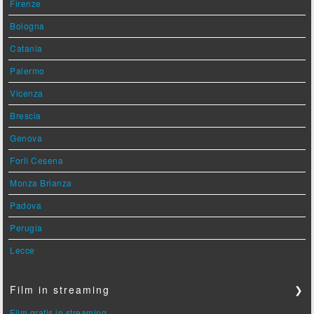
Firenze
Bologna
Catania
Palermo
Vicenza
Brescia
Genova
Forlì Cesena
Monza Brianza
Padova
Perugia
Lecce
Film in streaming
❯
Film gratis in streaming