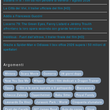
Stasera in tv: i film da non perdere di venerdì 7 agosto 2026
La Città dei Vivi, il trailer ufficiale del film [HD]
Addio a Francesco Guccini
Locarno 79: The Green Eyes, Fanny Liatard e Jérémy Trouilh
affrontano la loro opera seconda con grande tensione morale
Insidious - Fuori dall'altrove, il trailer finale del film [HD]
Grazie a Spider-Man e Odissea il box office 2026 supera i 50 milioni di
spettatori
Argomenti
Minions
Scary Movie
Gomorra
28 giorni dopo
Now You See Me
M3gan
Tutti i film dedicati a Dragon Trainer
Opus
I film e le serie ispirate a Il gattopardo
Biancaneve
Checco Zalone
Oppenheimer
Baby Sitter
Royal Family
Leonardo Da Vinci
Jurassic Park - World
Cinquanta sfumature
Pirati dei Caraibi
007 James Bond
Auto da corsa
Virus