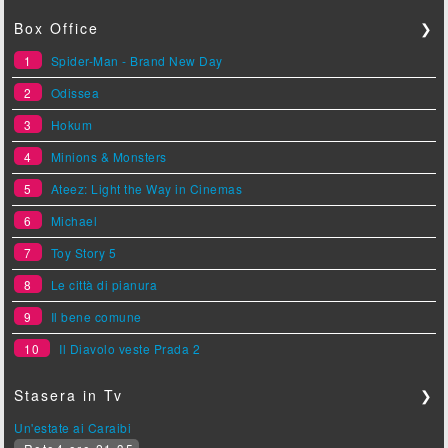
Box Office
❯
1
Spider-Man - Brand New Day
2
Odissea
3
Hokum
4
Minions & Monsters
5
Ateez: Light the Way in Cinemas
6
Michael
7
Toy Story 5
8
Le città di pianura
9
Il bene comune
10
Il Diavolo veste Prada 2
Stasera in Tv
❯
Un'estate ai Caraibi