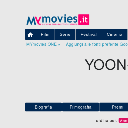

Film
Serie
Festival
Cinema
MYmovies ONE »
Aggiungi alle fonti preferite Go
YOON
Biografia
Filmografia
Premi
ordina per:
Ann