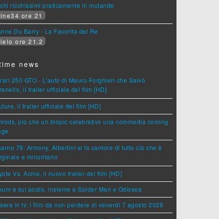
chi ricchissimi praticamente in mutande
ine34 ore 21
nne Du Barry - La Favorita del Re
ielo ore 21.2
time news
rari 250 GTO - L'auto di Mauro Forghieri che Salvò
anello, il trailer ufficiale del film [HD]
ture, il trailer ufficiale del film [HD]
rods, più che un biopic celebrativo una commedia coming
age
arno 79: Armony, Albertini si fa cantore di tutto ciò che è
ginale e minoritario
ote Vs. Acme, il nuovo trailer del film [HD]
um è sul podio, insieme a Spider Man e Odissea
sera in tv: i film da non perdere di venerdì 7 agosto 2026