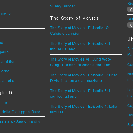
Ric
Sunny Dancer
C
esimi 2
The Story of Movies
Jea
C
The Story of Movies - Episodio IX:
Calcio e campioni
Ul
ud
The Story of Movies - Episodio 8: Il
Fer
thriller italiano
ppello
Mar
The Story of Movies VII: Jung Woo-
a ai fiori
Cou
Sung, 100 anni di cinema coreano
torno
Nim
The Story of Movies - Episodio 6: Enzo
of 
ta notte
D'Alò, il cinema d'animazione
Loc
The Story of Movies - Episodio 5: Il
iunti
mar
comico italiano
Film
Coy
The Story of Movies - Episodio 4: Italian
a della Gialappa's Band
families
Hok
sistant - Anatomia di un
Sta