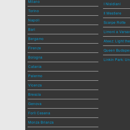
Milano
I Nisidiani
Torino
Il Mestiere
Napoli
Scarpe Rotte
Bari
Limoni a Varsa
Bergamo
Ateez: Light t
Firenze
Queen Budape
Bologna
Linkin Park: Un
Catania
Palermo
Vicenza
Brescia
Genova
Forlì Cesena
Monza Brianza