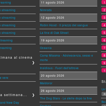
streaming
11 agosto 2026
n streaming
Nimrods
n streaming
12 agosto 2026
n streaming
Robin Hood - Il prezzo del sangue
n streaming
La fine di Oak Street
 streaming
19 agosto 2026
streaming
Oceania
Camp Miasma - Adolescenza, sesso e
timana al cinema
morte
❯
Insidious - Fuori dall'altrove
1
20 agosto 2026
le vere
St
Maldoror
Un'
26 agosto 2026
R
a settimana...
❯
The Dog Stars - Le stelle dopo la fine
Be
Brand New Day
Couture