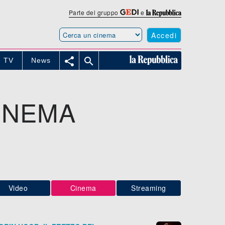
Parte del gruppo
e
Accedi


TV
News
INEMA
Video
Cinema
Streaming