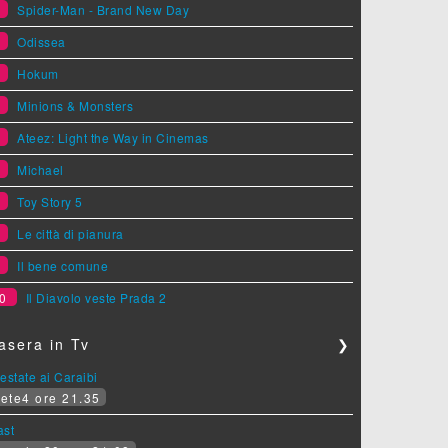
1
Spider-Man - Brand New Day
2
Odissea
3
Hokum
4
Minions & Monsters
5
Ateez: Light the Way in Cinemas
6
Michael
7
Toy Story 5
8
Le città di pianura
9
Il bene comune
0
Il Diavolo veste Prada 2
asera in Tv
❯
estate ai Caraibi
ete4 ore 21.35
ast