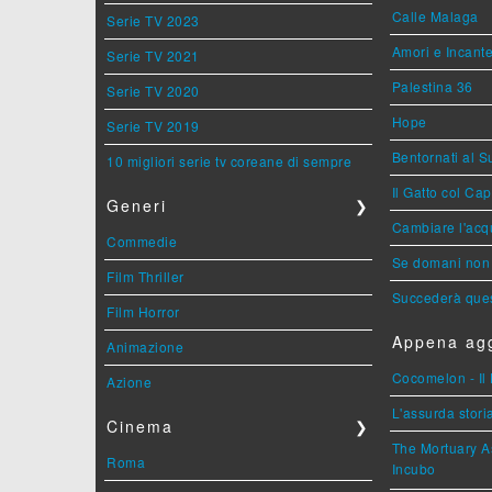
Calle Malaga
Serie TV 2023
Amori e Incant
Serie TV 2021
Palestina 36
Serie TV 2020
Hope
Serie TV 2019
Bentornati al S
10 migliori serie tv coreane di sempre
Il Gatto col Ca
Generi
❯
Cambiare l'acqu
Commedie
Se domani non 
Film Thriller
Succederà ques
Film Horror
Appena agg
Animazione
Cocomelon - Il 
Azione
L'assurda stori
Cinema
❯
The Mortuary As
Roma
Incubo