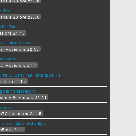
anale 20 ore 21.08
erdrive
anale 20 ore 22.56
 Kill Team
is ore 21.15
ovaci ancora, Sam
ai Movie ore 22.55
sablanca
ai Movie ore 21.1
nne Du Barry - La Favorita del Re
ielo ore 21.2
ic in the Moonlight
wenty Seven ore 22.51
tchcock
a7Cinema ore 21.15
 le mani dalle nostre figlie
a5 ore 21.1