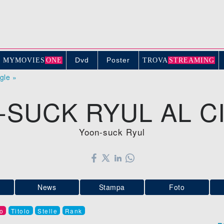
Dvd
Poster
MYMOVIE
S
ONE
TROV
A
STREAMING
ogle »
-SUCK RYUL AL C
Yoon-suck Ryul
News
Stampa
Foto
o
Titolo
Stelle
Rank