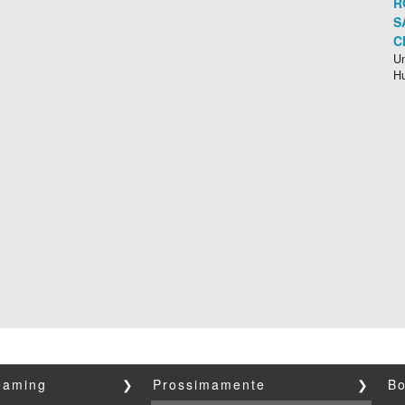
R
S
C
Un
H
reaming
❯
Prossimamente
❯
Bo