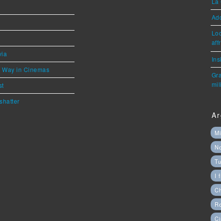
La 
Ad
Loc
aff
via
Ins
he Way in Cinemas
Gra
mil
st
shatter
Ar
Mi
N
Tu
I 
C
Ro
Ci