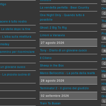
C
rtigo
La vendetta perfetta - Bear Country
Ov
C
One Night Only - Quando tutto è
possibile
The
piacere è tutto nostro
Ir
Ghost: 2 Big To Rig
 Le stelle dopo la fine
Pr
Limoni a Varsavia
L'alba sulla mietitura
R
27 agosto 2026
omsday
Ca
Tony - Diario di un giovane cuoco
R
cammino per ricominciare
Il Cileno
Jea
C
Sheep in the Box
i un giovane cuoco
Mag
Marco Bellocchio - La porta della realtà
- La piccola cucina di
T
28 agosto 2026
Hi
Terminator 2 - Il giorno del giudizio
L
02 settembre 2026
Giù
L
Train To Busan