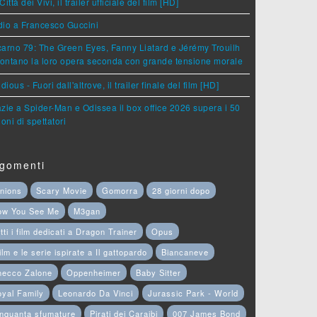
Città dei Vivi, il trailer ufficiale del film [HD]
dio a Francesco Guccini
arno 79: The Green Eyes, Fanny Liatard e Jérémy Trouilh
rontano la loro opera seconda con grande tensione morale
idious - Fuori dall'altrove, il trailer finale del film [HD]
zie a Spider-Man e Odissea il box office 2026 supera i 50
ioni di spettatori
gomenti
nions
Scary Movie
Gomorra
28 giorni dopo
ow You See Me
M3gan
tti i film dedicati a Dragon Trainer
Opus
film e le serie ispirate a Il gattopardo
Biancaneve
hecco Zalone
Oppenheimer
Baby Sitter
yal Family
Leonardo Da Vinci
Jurassic Park - World
nquanta sfumature
Pirati dei Caraibi
007 James Bond