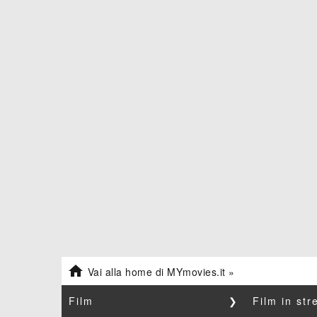

Vai alla home di MYmovies.it »
Film
❯
Film in st