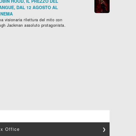
OBIN HOOD, IL PREZZO DEL
ANGUE, DAL 12 AGOSTO AL
INEMA
a visionaria rilettura del mito con
ugh Jackman assoluto protagonista.
x Office
❯