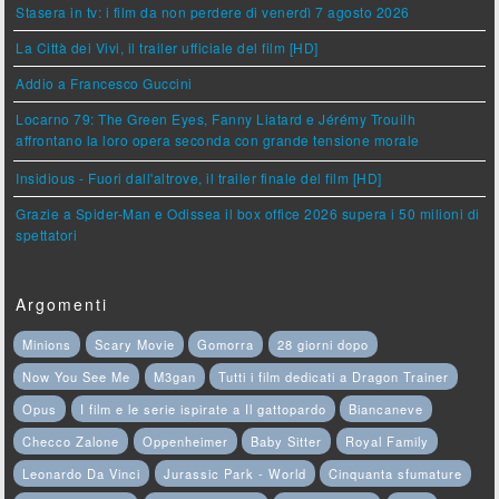
Stasera in tv: i film da non perdere di venerdì 7 agosto 2026
La Città dei Vivi, il trailer ufficiale del film [HD]
Addio a Francesco Guccini
Locarno 79: The Green Eyes, Fanny Liatard e Jérémy Trouilh
affrontano la loro opera seconda con grande tensione morale
Insidious - Fuori dall'altrove, il trailer finale del film [HD]
Grazie a Spider-Man e Odissea il box office 2026 supera i 50 milioni di
spettatori
Argomenti
Minions
Scary Movie
Gomorra
28 giorni dopo
Now You See Me
M3gan
Tutti i film dedicati a Dragon Trainer
Opus
I film e le serie ispirate a Il gattopardo
Biancaneve
Checco Zalone
Oppenheimer
Baby Sitter
Royal Family
Leonardo Da Vinci
Jurassic Park - World
Cinquanta sfumature