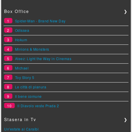
Box Office
❯
1
Spider-Man - Brand New Day
2
Odissea
3
Hokum
4
Minions & Monsters
5
Ateez: Light the Way in Cinemas
6
Michael
7
Toy Story 5
8
Le città di pianura
9
Il bene comune
10
Il Diavolo veste Prada 2
Stasera in Tv
❯
Un'estate ai Caraibi