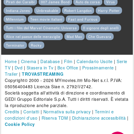
Pirati dei Caraibi
007 James Bond
Auto da corsa
Virus
Indiana Jones
Unbreakable
Robert Langdon
Harry Potter
Millennium
Teen movie italiani
Fast and Furious
Tutti i film del Marvel Cinematic Universe
Il signore degli anelli
Alice nel paese delle meraviglie
Mad Max
Che Guevara
Terminator
Rocky
Home
|
Cinema
|
Database
|
Film
|
Calendario Uscite
|
Serie
TV
|
Dvd
|
Stasera in Tv
|
Box Office
|
Prossimamente
|
Trailer
|
TROVASTREAMING
Copyright© 2000 - 2026 MYmovies.it® Mo-Net s.r.l. P.IVA:
05056400483 Licenza Siae n. 2792/I/2742.
Società soggetta all'attività di direzione e coordinamento di
GEDI Gruppo Editoriale S.p.A. Tutti i diritti riservati. È vietata
la riproduzione anche parziale.
Credits
|
Contatti
|
Normativa sulla privacy
|
Termini e
condizioni d'uso
|
Riserva TDM
|
Dichiarazione accessibilità
|
Cookie Policy