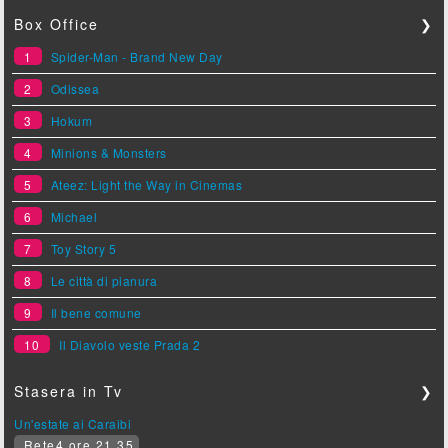
Box Office
❯
1
Spider-Man - Brand New Day
2
Odissea
3
Hokum
4
Minions & Monsters
5
Ateez: Light the Way in Cinemas
6
Michael
7
Toy Story 5
8
Le città di pianura
9
Il bene comune
10
Il Diavolo veste Prada 2
Stasera in Tv
❯
Un'estate ai Caraibi
Rete4 ore 21.35