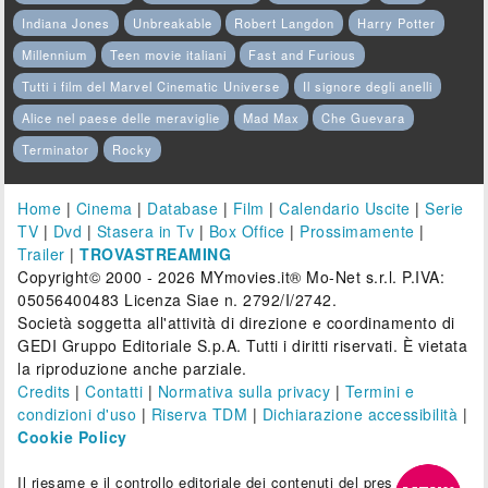
Indiana Jones
Unbreakable
Robert Langdon
Harry Potter
Millennium
Teen movie italiani
Fast and Furious
Tutti i film del Marvel Cinematic Universe
Il signore degli anelli
Alice nel paese delle meraviglie
Mad Max
Che Guevara
Terminator
Rocky
Home
|
Cinema
|
Database
|
Film
|
Calendario Uscite
|
Serie
TV
|
Dvd
|
Stasera in Tv
|
Box Office
|
Prossimamente
|
Trailer
|
TROVASTREAMING
Copyright© 2000 - 2026 MYmovies.it® Mo-Net s.r.l. P.IVA:
05056400483 Licenza Siae n. 2792/I/2742.
Società soggetta all'attività di direzione e coordinamento di
GEDI Gruppo Editoriale S.p.A. Tutti i diritti riservati. È vietata
la riproduzione anche parziale.
Credits
|
Contatti
|
Normativa sulla privacy
|
Termini e
condizioni d'uso
|
Riserva TDM
|
Dichiarazione accessibilità
|
Cookie Policy
Il riesame e il controllo editoriale dei contenuti del presente sito