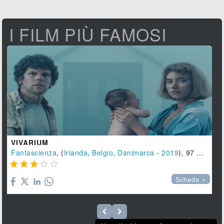
I FILM PIÙ FAMOSI
VIVARIUM
Fantascienza
, (
Irlanda
,
Belgio
,
Danimarca
-
2019
), 97 min.





Scheda »