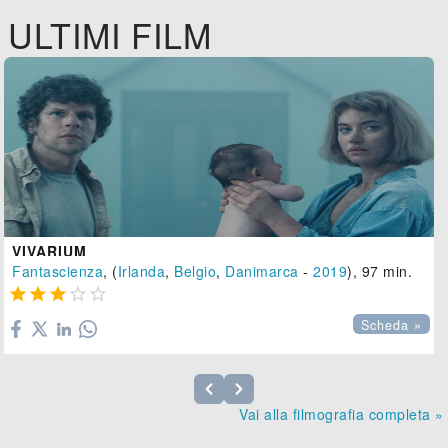
ULTIMI FILM
VIVARIUM
Fantascienza
, (
Irlanda
,
Belgio
,
Danimarca
-
2019
), 97 min.





Scheda »
Vai alla filmografia completa »