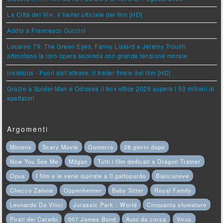
La Città dei Vivi, il trailer ufficiale del film [HD]
Addio a Francesco Guccini
Locarno 79: The Green Eyes, Fanny Liatard e Jérémy Trouilh
affrontano la loro opera seconda con grande tensione morale
Insidious - Fuori dall'altrove, il trailer finale del film [HD]
Grazie a Spider-Man e Odissea il box office 2026 supera i 50 milioni di
spettatori
Argomenti
Minions
Scary Movie
Gomorra
28 giorni dopo
Now You See Me
M3gan
Tutti i film dedicati a Dragon Trainer
Opus
I film e le serie ispirate a Il gattopardo
Biancaneve
Checco Zalone
Oppenheimer
Baby Sitter
Royal Family
Leonardo Da Vinci
Jurassic Park - World
Cinquanta sfumature
Pirati dei Caraibi
007 James Bond
Auto da corsa
Virus