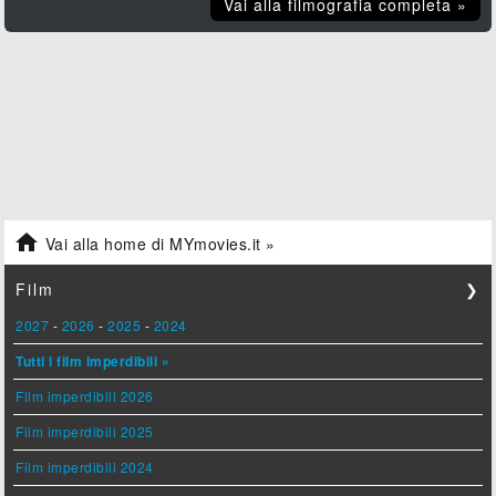
Vai alla filmografia completa »

Vai alla home di MYmovies.it »
Film
❯
2027
-
2026
-
2025
-
2024
Tutti i film imperdibili »
Film imperdibili 2026
Film imperdibili 2025
Film imperdibili 2024