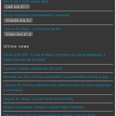
Giù le mani dalle nostre figlie
La5 ore 21.1
Ricchi ricchissimi praticamente in mutande
Cine34 ore 21
Jeanne Du Barry - La Favorita del Re
Cielo ore 21.2
Ultime news
Ferrari 250 GTO - L'auto di Mauro Forghieri che Salvò Maranello, il
trailer ufficiale del film [HD]
Couture, il trailer ufficiale del film [HD]
Nimrods, più che un biopic celebrativo una commedia coming of age
Locarno 79: Armony, Albertini si fa cantore di tutto ciò che è marginale
e minoritario
Coyote Vs. Acme, il nuovo trailer del film [HD]
Hokum è sul podio, insieme a Spider Man e Odissea
Stasera in tv: i film da non perdere di venerdì 7 agosto 2026