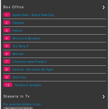
Box Office
❯
1
Spider-Man - Brand New Day
2
Odissea
3
Hokum
4
Minions & Monsters
5
Toy Story 5
6
Michael
7
Il Diavolo veste Prada 2
8
Hamnet - Nel nome del figlio
9
Gioia mia
10
Terapia di famiglia
Stasera in Tv
❯
Per qualche dollaro in più