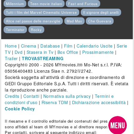
Millennium
Teen movie italiani
Fast and Furious
Tutti i film del Marvel Cinematic Universe
Il signore degli anelli
Alice nel paese delle meraviglie
Mad Max
Che Guevara
Terminator
Rocky
Home
|
Cinema
|
Database
|
Film
|
Calendario Uscite
|
Serie
TV
|
Dvd
|
Stasera in Tv
|
Box Office
|
Prossimamente
|
Trailer
|
TROVASTREAMING
Copyright© 2000 - 2026 MYmovies.it® Mo-Net s.r.l. P.IVA:
05056400483 Licenza Siae n. 2792/I/2742.
Società soggetta all'attività di direzione e coordinamento di
GEDI Gruppo Editoriale S.p.A. Tutti i diritti riservati. È vietata
la riproduzione anche parziale.
Credits
|
Contatti
|
Normativa sulla privacy
|
Termini e
condizioni d'uso
|
Riserva TDM
|
Dichiarazione accessibilità
|
Cookie Policy
Il riesame e il controllo editoriale dei contenuti del presente sito
sono affidati al team di MYmovies e al direttore responsabile.
Per contatti, scrivere al seguente indirizzo email: