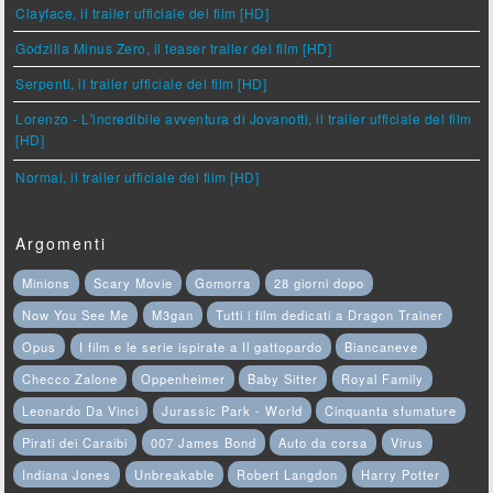
Clayface, il trailer ufficiale del film [HD]
Godzilla Minus Zero, il teaser trailer del film [HD]
Serpenti, il trailer ufficiale del film [HD]
Lorenzo - L'incredibile avventura di Jovanotti, il trailer ufficiale del film
[HD]
Normal, il trailer ufficiale del film [HD]
Argomenti
Minions
Scary Movie
Gomorra
28 giorni dopo
Now You See Me
M3gan
Tutti i film dedicati a Dragon Trainer
Opus
I film e le serie ispirate a Il gattopardo
Biancaneve
Checco Zalone
Oppenheimer
Baby Sitter
Royal Family
Leonardo Da Vinci
Jurassic Park - World
Cinquanta sfumature
Pirati dei Caraibi
007 James Bond
Auto da corsa
Virus
Indiana Jones
Unbreakable
Robert Langdon
Harry Potter