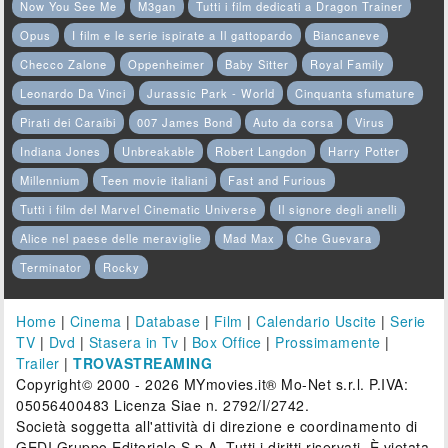
Now You See Me
M3gan
Tutti i film dedicati a Dragon Trainer
Opus
I film e le serie ispirate a Il gattopardo
Biancaneve
Checco Zalone
Oppenheimer
Baby Sitter
Royal Family
Leonardo Da Vinci
Jurassic Park - World
Cinquanta sfumature
Pirati dei Caraibi
007 James Bond
Auto da corsa
Virus
Indiana Jones
Unbreakable
Robert Langdon
Harry Potter
Millennium
Teen movie italiani
Fast and Furious
Tutti i film del Marvel Cinematic Universe
Il signore degli anelli
Alice nel paese delle meraviglie
Mad Max
Che Guevara
Terminator
Rocky
Home
|
Cinema
|
Database
|
Film
|
Calendario Uscite
|
Serie
TV
|
Dvd
|
Stasera in Tv
|
Box Office
|
Prossimamente
|
Trailer
|
TROVASTREAMING
Copyright© 2000 - 2026 MYmovies.it® Mo-Net s.r.l. P.IVA:
05056400483 Licenza Siae n. 2792/I/2742.
Società soggetta all'attività di direzione e coordinamento di
GEDI Gruppo Editoriale S.p.A. Tutti i diritti riservati. È vietata