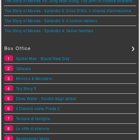
The Story of Movies VII: Jung Woo-Sung, 100 anni di cinema coreano
The Story of Movies - Episodio 6: Enzo D'Alò, il cinema d'animazione
The Story of Movies - Episodio 5: Il comico italiano
The Story of Movies - Episodio 4: Italian families
Box Office
❯
1
Spider-Man - Brand New Day
2
Odissea
3
Minions & Monsters
4
Toy Story 5
5
Deep Water - Incubo dagli abissi
6
Il Diavolo veste Prada 2
7
Terapia di famiglia
8
Le città di pianura
9
Sentimental Value