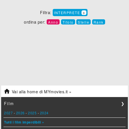
Filtra:
INTERPRETE
0
ordina per:
Anno
Titolo
Stelle
Rank

Vai alla home di MYmovies.it »
Film
❯
2027
-
2026
-
2025
-
2024
Tutti i film imperdibili »