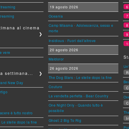
 streaming
19 agosto 2026
streaming
Oceania
Camp Miasma - Adolescenza, sesso e
timana al cinema
morte
❯
Insidious - Fuori dall'altrove
1
20 agosto 2026
le vere
St
Maldoror
Un'
26 agosto 2026
R
a settimana...
❯
The Dog Stars - Le stelle dopo la fine
Be
Brand New Day
Couture
C
rtigo
La vendetta perfetta - Bear Country
Ov
C
One Night Only - Quando tutto è
possibile
The
piacere è tutto nostro
Ir
Ghost: 2 Big To Rig
 Le stelle dopo la fine
Pr