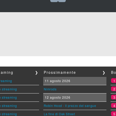
reaming
❯
Prossimamente
❯
Bo
streaming
11 agosto 2026
n streaming
Nimrods
n streaming
12 agosto 2026
n streaming
Robin Hood - Il prezzo del sangue
n streaming
La fine di Oak Street