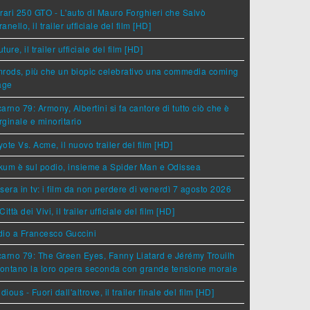
rari 250 GTO - L'auto di Mauro Forghieri che Salvò
anello, il trailer ufficiale del film [HD]
ture, il trailer ufficiale del film [HD]
rods, più che un biopic celebrativo una commedia coming
age
arno 79: Armony, Albertini si fa cantore di tutto ciò che è
ginale e minoritario
ote Vs. Acme, il nuovo trailer del film [HD]
um è sul podio, insieme a Spider Man e Odissea
sera in tv: i film da non perdere di venerdì 7 agosto 2026
Città dei Vivi, il trailer ufficiale del film [HD]
dio a Francesco Guccini
arno 79: The Green Eyes, Fanny Liatard e Jérémy Trouilh
rontano la loro opera seconda con grande tensione morale
idious - Fuori dall'altrove, il trailer finale del film [HD]