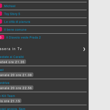
6
Michael
7
Toy Story 5
8
Le città di pianura
9
Il bene comune
0
Il Diavolo veste Prada 2
asera in Tv
❯
estate ai Caraibi
ete4 ore 21.35
ast
anale 20 ore 21.08
erdrive
anale 20 ore 22.56
 Kill Team
is ore 21.15
ovaci ancora, Sam