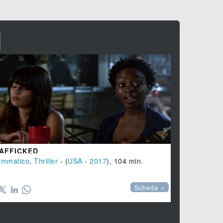
I
AFFICKED
ENOLA GA
ammatico
,
Thriller
- (
USA
-
2017
), 104 min.
Guerra
, (
US




Scheda »