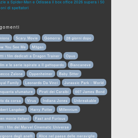
zie a Spider-Man e Odissea il box office 2026 supera i 50
ioni di spettatori
gomenti
nions
Scary Movie
Gomorra
28 giorni dopo
ow You See Me
M3gan
tti i film dedicati a Dragon Trainer
Opus
film e le serie ispirate a Il gattopardo
Biancaneve
hecco Zalone
Oppenheimer
Baby Sitter
yal Family
Leonardo Da Vinci
Jurassic Park - World
nquanta sfumature
Pirati dei Caraibi
007 James Bond
to da corsa
Virus
Indiana Jones
Unbreakable
obert Langdon
Harry Potter
Millennium
en movie italiani
Fast and Furious
tti i film del Marvel Cinematic Universe
 signore degli anelli
Alice nel paese delle meraviglie