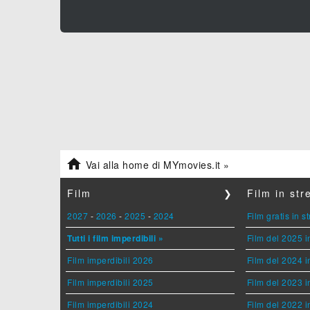

Vai alla home di MYmovies.it »
Film
❯
Film in st
2027
-
2026
-
2025
-
2024
Film gratis in 
Tutti i film imperdibili »
Film del 2025 i
Film imperdibili 2026
Film del 2024 i
Film imperdibili 2025
Film del 2023 i
Film imperdibili 2024
Film del 2022 i