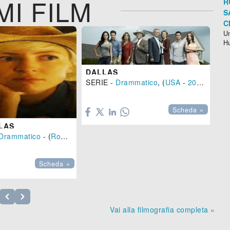
MI FILM
R
S
C
Un
H
DALLAS
SERIE -
Drammatico
, (
USA
-
2013
)

AN
Scheda »
Co
LAS

Drammatico
- (
Romania
,
USA
-
2016
), 74 min.
Scheda »
Vai alla filmografia completa »