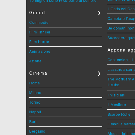
10 migliori serie tv coreane di sempre
Il Gatto col Ca
Generi
❯
Cambiare l'acqu
Commedie
Se domani non 
Film Thriller
Succederà ques
Film Horror
Appena agg
Animazione
Cocomelon - Il 
Azione
L'assurda stori
Cinema
❯
The Mortuary As
Roma
Incubo
Milano
I Nisidiani
Torino
Il Mestiere
Napoli
Scarpe Rotte
Bari
Limoni a Varsa
Bergamo
Ateez: Light t