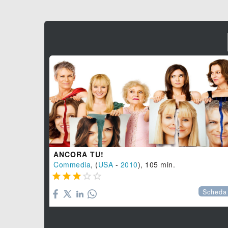
ANCORA TU!
Commedia
, (
USA
-
2010
), 105 min.





Scheda