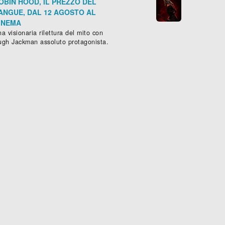
OBIN HOOD, IL PREZZO DEL
ANGUE, DAL 12 AGOSTO AL
INEMA
a visionaria rilettura del mito con
ugh Jackman assoluto protagonista.
CORA TU!
mmedia
, (
USA
-
2010
), 105 min.
DESOLATION CANYON




Western
, (
USA
-
2006
)
Scheda »

Sched