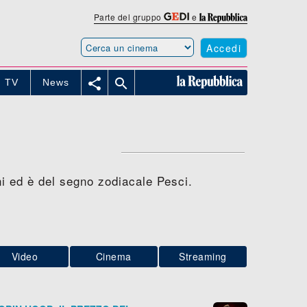
Parte del gruppo
e
Accedi


TV
News
ni ed è del segno zodiacale Pesci.
Video
Cinema
Streaming