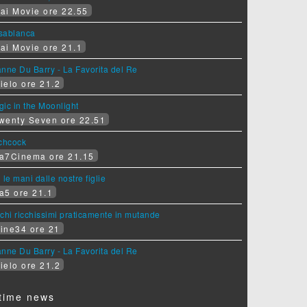
ai Movie ore 22.55
sablanca
ai Movie ore 21.1
nne Du Barry - La Favorita del Re
ielo ore 21.2
ic in the Moonlight
wenty Seven ore 22.51
tchcock
a7Cinema ore 21.15
 le mani dalle nostre figlie
a5 ore 21.1
chi ricchissimi praticamente in mutande
ine34 ore 21
nne Du Barry - La Favorita del Re
ielo ore 21.2
time news