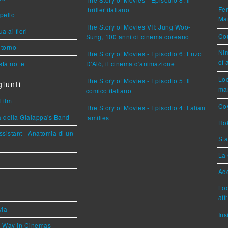
Fer
thriller italiano
ppello
Mar
The Story of Movies VII: Jung Woo-
a ai fiori
Cou
Sung, 100 anni di cinema coreano
torno
Nim
The Story of Movies - Episodio 6: Enzo
of 
ta notte
D'Alò, il cinema d'animazione
Loc
The Story of Movies - Episodio 5: Il
iunti
mar
comico italiano
Film
Coy
The Story of Movies - Episodio 4: Italian
a della Gialappa's Band
families
Hok
sistant - Anatomia di un
Sta
La 
Ad
Loc
aff
via
Ins
he Way in Cinemas