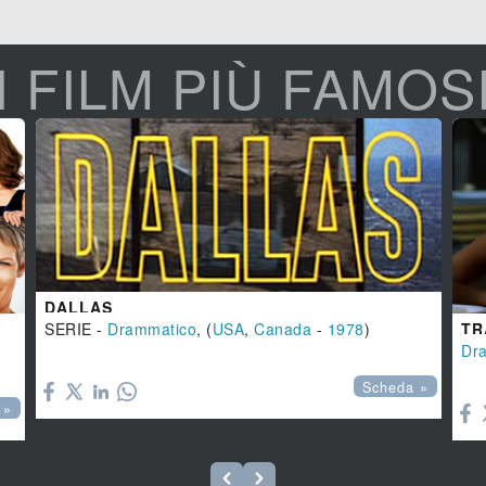
I FILM PIÙ FAMOS
DALLAS
TR
SERIE -
Drammatico
, (
USA
,
Canada
-
1978
)
Dr


Scheda »
 »