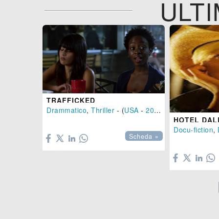
ULTI
TRAFFICKED
Drammatico
,
Thriller
- (
USA
-
2017
), 104 min.
HOTEL DAL

Docu-fiction
,
Scheda »
