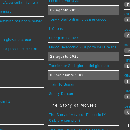
Limoni a Varsavia
L'alba sulla mietitura
R
27 agosto 2026
omsday
Ca
Tony - Diario di un giovane cuoco
R
cammino per ricominciare
Il Cileno
Jea
C
Sheep in the Box
i un giovane cuoco
Mag
Marco Bellocchio - La porta della realtà
- La piccola cucina di
T
28 agosto 2026
Hi
Terminator 2 - Il giorno del giudizio
L
02 settembre 2026
Giù
L
Train To Busan
Ric
Sunny Dancer
C
esimi 2
The Story of Movies
Jea
C
The Story of Movies - Episodio IX:
Calcio e campioni
Ul
ud
The Story of Movies - Episodio 8: Il