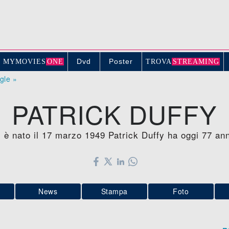
Dvd
Poster
MYMOVIE
S
ONE
TROV
A
STREAMING
ogle »
PATRICK DUFFY
a, è nato il 17 marzo 1949 Patrick Duffy ha oggi 77 an
News
Stampa
Foto