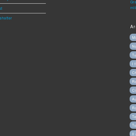
Gra
mil
st
shatter
Ar
Mi
N
Tu
I 
C
Ro
Ci
Au
R
Te
Tu
Il