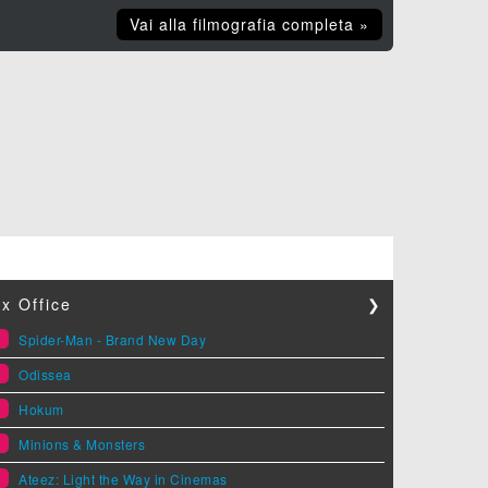
Vai alla filmografia completa »
x Office
❯
1
Spider-Man - Brand New Day
2
Odissea
3
Hokum
4
Minions & Monsters
5
Ateez: Light the Way in Cinemas