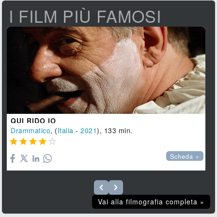
I FILM PIÙ FAMOSI
QUI RIDO IO
Drammatico
, (
Italia
-
2021
), 133 min.





Scheda »
Vai alla filmografia completa »