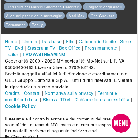
Tutti i film del Marvel Cinematic Universe
Il signore degli anelli
Alice nel paese delle meraviglie
Mad Max
Che Guevara
Terminator
Rocky
Home
|
Cinema
|
Database
|
Film
|
Calendario Uscite
|
Serie
TV
|
Dvd
|
Stasera in Tv
|
Box Office
|
Prossimamente
|
Trailer
|
TROVASTREAMING
Copyright© 2000 - 2026 MYmovies.it® Mo-Net s.r.l. P.IVA:
05056400483 Licenza Siae n. 2792/I/2742.
Società soggetta all'attività di direzione e coordinamento di
GEDI Gruppo Editoriale S.p.A. Tutti i diritti riservati. È vietata
la riproduzione anche parziale.
Credits
|
Contatti
|
Normativa sulla privacy
|
Termini e
condizioni d'uso
|
Riserva TDM
|
Dichiarazione accessibilità
|
Cookie Policy
Il riesame e il controllo editoriale dei contenuti del presente sito
sono affidati al team di MYmovies e al direttore responsabile.
Per contatti, scrivere al seguente indirizzo email:
live@mymovies.it