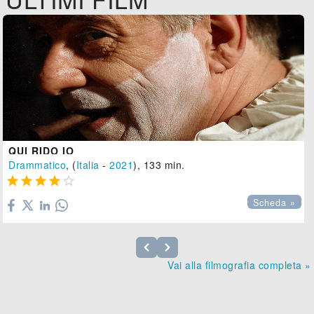
QUI RIDO IO
Drammatico
, (
Italia
-
2021
), 133 min.





Scheda »
Vai alla filmografia completa »