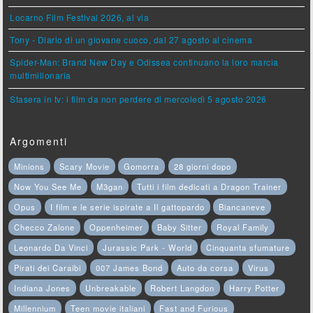
Locarno Film Festival 2026, al via
Tony - Diario di un giovane cuoco, dal 27 agosto al cinema
Spider-Man: Brand New Day e Odissea continuano la loro marcia
multimilionaria
Stasera in tv: i film da non perdere di mercoledì 5 agosto 2026
Argomenti
Minions
Scary Movie
Gomorra
28 giorni dopo
Now You See Me
M3gan
Tutti i film dedicati a Dragon Trainer
Opus
I film e le serie ispirate a Il gattopardo
Biancaneve
Checco Zalone
Oppenheimer
Baby Sitter
Royal Family
Leonardo Da Vinci
Jurassic Park - World
Cinquanta sfumature
Pirati dei Caraibi
007 James Bond
Auto da corsa
Virus
Indiana Jones
Unbreakable
Robert Langdon
Harry Potter
Millennium
Teen movie italiani
Fast and Furious