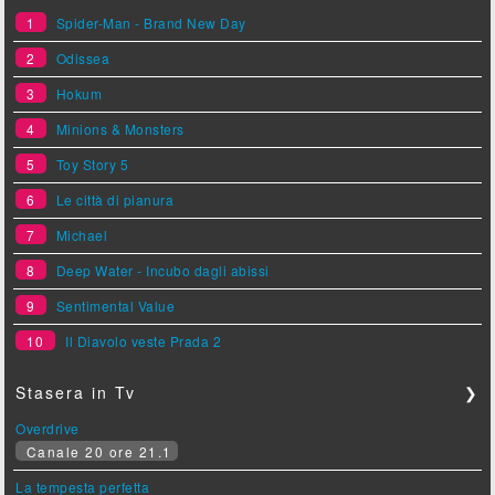
1
Spider-Man - Brand New Day
2
Odissea
3
Hokum
4
Minions & Monsters
5
Toy Story 5
6
Le città di pianura
7
Michael
8
Deep Water - Incubo dagli abissi
9
Sentimental Value
10
Il Diavolo veste Prada 2
Stasera in Tv
❯
Overdrive
Canale 20 ore 21.1
La tempesta perfetta