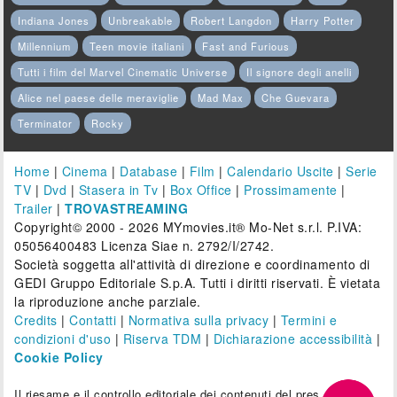
Indiana Jones
Unbreakable
Robert Langdon
Harry Potter
Millennium
Teen movie italiani
Fast and Furious
Tutti i film del Marvel Cinematic Universe
Il signore degli anelli
Alice nel paese delle meraviglie
Mad Max
Che Guevara
Terminator
Rocky
Home
|
Cinema
|
Database
|
Film
|
Calendario Uscite
|
Serie
TV
|
Dvd
|
Stasera in Tv
|
Box Office
|
Prossimamente
|
Trailer
|
TROVASTREAMING
Copyright© 2000 - 2026 MYmovies.it® Mo-Net s.r.l. P.IVA:
05056400483 Licenza Siae n. 2792/I/2742.
Società soggetta all'attività di direzione e coordinamento di
GEDI Gruppo Editoriale S.p.A. Tutti i diritti riservati. È vietata
la riproduzione anche parziale.
Credits
|
Contatti
|
Normativa sulla privacy
|
Termini e
condizioni d'uso
|
Riserva TDM
|
Dichiarazione accessibilità
|
Cookie Policy
Il riesame e il controllo editoriale dei contenuti del presente sito