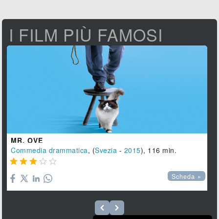
I FILM PIÙ FAMOSI
MR. OVE
Commedia drammatica
, (
Svezia
-
2015
), 116 min.





Scheda »