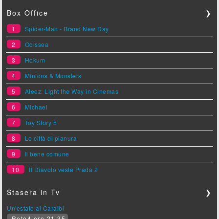
Box Office
❯
1
Spider-Man - Brand New Day
2
Odissea
3
Hokum
4
Minions & Monsters
5
Ateez: Light the Way in Cinemas
6
Michael
7
Toy Story 5
8
Le città di pianura
9
Il bene comune
10
Il Diavolo veste Prada 2
Stasera in Tv
❯
Un'estate ai Caraibi
Rete4 ore 21.35