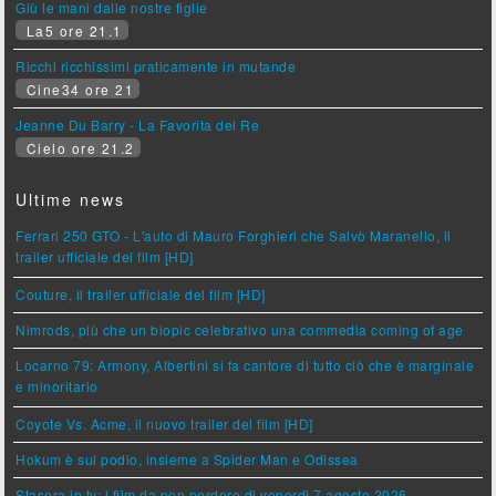
Giù le mani dalle nostre figlie
La5 ore 21.1
Ricchi ricchissimi praticamente in mutande
Cine34 ore 21
Jeanne Du Barry - La Favorita del Re
Cielo ore 21.2
Ultime news
Ferrari 250 GTO - L'auto di Mauro Forghieri che Salvò Maranello, il
trailer ufficiale del film [HD]
Couture, il trailer ufficiale del film [HD]
Nimrods, più che un biopic celebrativo una commedia coming of age
Locarno 79: Armony, Albertini si fa cantore di tutto ciò che è marginale
e minoritario
Coyote Vs. Acme, il nuovo trailer del film [HD]
Hokum è sul podio, insieme a Spider Man e Odissea
Stasera in tv: i film da non perdere di venerdì 7 agosto 2026