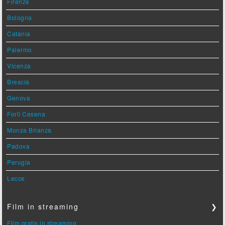
Firenze
Bologna
Catania
Palermo
Vicenza
Brescia
Genova
Forlì Cesena
Monza Brianza
Padova
Perugia
Lecce
Film in streaming
❯
Film gratis in streaming