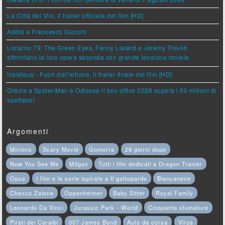
La Città dei Vivi, il trailer ufficiale del film [HD]
Addio a Francesco Guccini
Locarno 79: The Green Eyes, Fanny Liatard e Jérémy Trouilh
affrontano la loro opera seconda con grande tensione morale
Insidious - Fuori dall'altrove, il trailer finale del film [HD]
Grazie a Spider-Man e Odissea il box office 2026 supera i 50 milioni di
spettatori
Argomenti
Minions
Scary Movie
Gomorra
28 giorni dopo
Now You See Me
M3gan
Tutti i film dedicati a Dragon Trainer
Opus
I film e le serie ispirate a Il gattopardo
Biancaneve
Checco Zalone
Oppenheimer
Baby Sitter
Royal Family
Leonardo Da Vinci
Jurassic Park - World
Cinquanta sfumature
Pirati dei Caraibi
007 James Bond
Auto da corsa
Virus