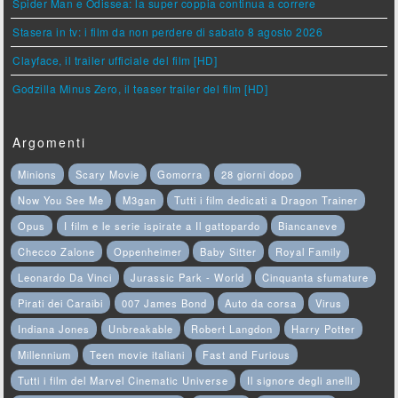
Spider Man e Odissea: la super coppia continua a correre
Stasera in tv: i film da non perdere di sabato 8 agosto 2026
Clayface, il trailer ufficiale del film [HD]
Godzilla Minus Zero, il teaser trailer del film [HD]
Argomenti
Minions
Scary Movie
Gomorra
28 giorni dopo
Now You See Me
M3gan
Tutti i film dedicati a Dragon Trainer
Opus
I film e le serie ispirate a Il gattopardo
Biancaneve
Checco Zalone
Oppenheimer
Baby Sitter
Royal Family
Leonardo Da Vinci
Jurassic Park - World
Cinquanta sfumature
Pirati dei Caraibi
007 James Bond
Auto da corsa
Virus
Indiana Jones
Unbreakable
Robert Langdon
Harry Potter
Millennium
Teen movie italiani
Fast and Furious
Tutti i film del Marvel Cinematic Universe
Il signore degli anelli