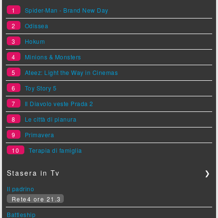
1
Spider-Man - Brand New Day
2
Odissea
3
Hokum
4
Minions & Monsters
5
Ateez: Light the Way in Cinemas
6
Toy Story 5
7
Il Diavolo veste Prada 2
8
Le città di pianura
9
Primavera
10
Terapia di famiglia
Stasera in Tv
❯
Il padrino
Rete4 ore 21.3
Battleship