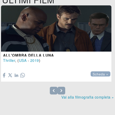
ALL'OMBRA DELLA LUNA
Thriller
, (
USA
-
2019
)

Scheda »
Vai alla filmografia completa »