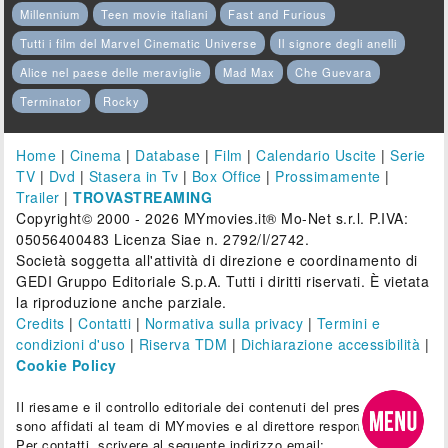
Millennium
Teen movie italiani
Fast and Furious
Tutti i film del Marvel Cinematic Universe
Il signore degli anelli
Alice nel paese delle meraviglie
Mad Max
Che Guevara
Terminator
Rocky
Home
|
Cinema
|
Database
|
Film
|
Calendario Uscite
|
Serie
TV
|
Dvd
|
Stasera in Tv
|
Box Office
|
Prossimamente
|
Trailer
|
TROVASTREAMING
Copyright© 2000 - 2026 MYmovies.it® Mo-Net s.r.l. P.IVA:
05056400483 Licenza Siae n. 2792/I/2742.
Società soggetta all'attività di direzione e coordinamento di
GEDI Gruppo Editoriale S.p.A. Tutti i diritti riservati. È vietata
la riproduzione anche parziale.
Credits
|
Contatti
|
Normativa sulla privacy
|
Termini e
condizioni d'uso
|
Riserva TDM
|
Dichiarazione accessibilità
|
Cookie Policy
Il riesame e il controllo editoriale dei contenuti del presente sito
sono affidati al team di MYmovies e al direttore responsabile.
Per contatti, scrivere al seguente indirizzo email: