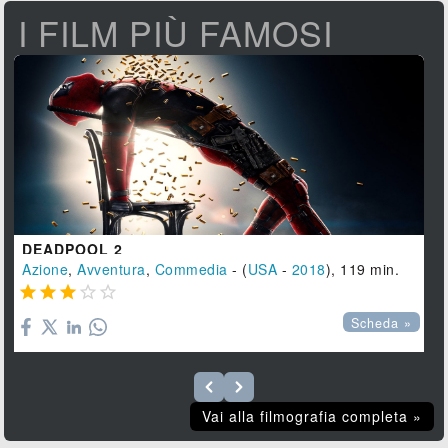
I FILM PIÙ FAMOSI
DEADPOOL 2
Azione
,
Avventura
,
Commedia
- (
USA
-
2018
), 119 min.





Scheda »
Vai alla filmografia completa »