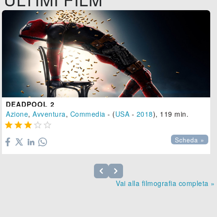
DEADPOOL 2
Azione
,
Avventura
,
Commedia
- (
USA
-
2018
), 119 min.





Scheda »
Vai alla filmografia completa »