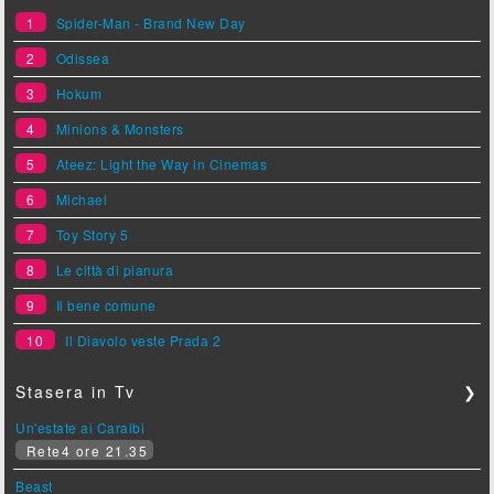
1
Spider-Man - Brand New Day
2
Odissea
3
Hokum
4
Minions & Monsters
5
Ateez: Light the Way in Cinemas
6
Michael
7
Toy Story 5
8
Le città di pianura
9
Il bene comune
10
Il Diavolo veste Prada 2
Stasera in Tv
❯
Un'estate ai Caraibi
Rete4 ore 21.35
Beast