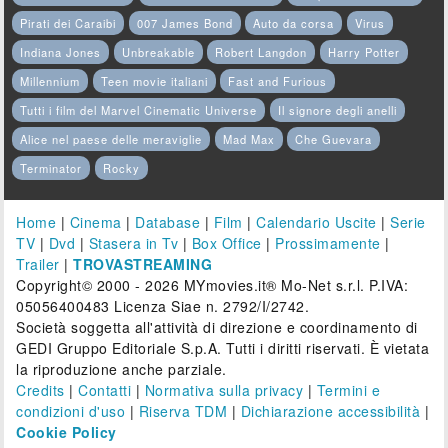
Pirati dei Caraibi
007 James Bond
Auto da corsa
Virus
Indiana Jones
Unbreakable
Robert Langdon
Harry Potter
Millennium
Teen movie italiani
Fast and Furious
Tutti i film del Marvel Cinematic Universe
Il signore degli anelli
Alice nel paese delle meraviglie
Mad Max
Che Guevara
Terminator
Rocky
Home
|
Cinema
|
Database
|
Film
|
Calendario Uscite
|
Serie
TV
|
Dvd
|
Stasera in Tv
|
Box Office
|
Prossimamente
|
Trailer
|
TROVASTREAMING
Copyright© 2000 - 2026 MYmovies.it® Mo-Net s.r.l. P.IVA:
05056400483 Licenza Siae n. 2792/I/2742.
Società soggetta all'attività di direzione e coordinamento di
GEDI Gruppo Editoriale S.p.A. Tutti i diritti riservati. È vietata
la riproduzione anche parziale.
Credits
|
Contatti
|
Normativa sulla privacy
|
Termini e
condizioni d'uso
|
Riserva TDM
|
Dichiarazione accessibilità
|
Cookie Policy