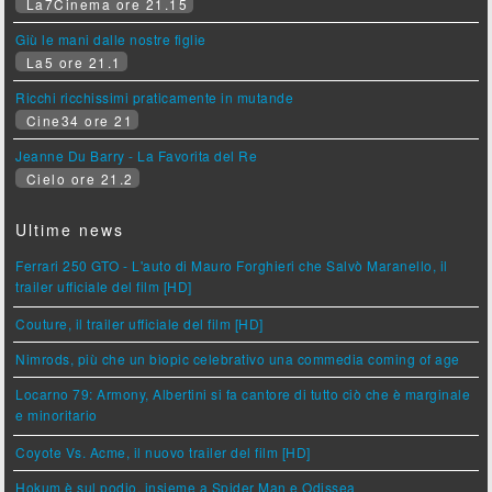
La7Cinema ore 21.15
Giù le mani dalle nostre figlie
La5 ore 21.1
Ricchi ricchissimi praticamente in mutande
Cine34 ore 21
Jeanne Du Barry - La Favorita del Re
Cielo ore 21.2
Ultime news
Ferrari 250 GTO - L'auto di Mauro Forghieri che Salvò Maranello, il
trailer ufficiale del film [HD]
Couture, il trailer ufficiale del film [HD]
Nimrods, più che un biopic celebrativo una commedia coming of age
Locarno 79: Armony, Albertini si fa cantore di tutto ciò che è marginale
e minoritario
Coyote Vs. Acme, il nuovo trailer del film [HD]
Hokum è sul podio, insieme a Spider Man e Odissea