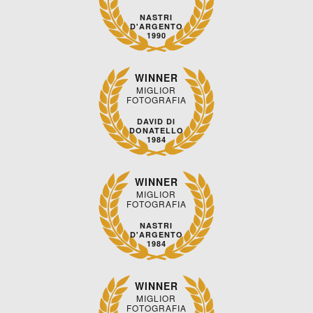
NASTRI
D'ARGENTO
1990
WINNER
MIGLIOR
FOTOGRAFIA
DAVID DI
DONATELLO
1984
WINNER
MIGLIOR
FOTOGRAFIA
NASTRI
D'ARGENTO
1984
WINNER
MIGLIOR
FOTOGRAFIA