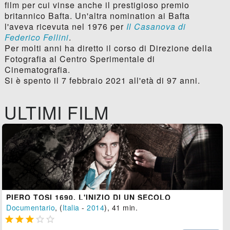
film per cui vinse anche il prestigioso premio
britannico Bafta. Un'altra nomination ai Bafta
l'aveva ricevuta nel 1976 per
Il Casanova di
Federico Fellini
.
Per molti anni ha diretto il corso di Direzione della
Fotografia al Centro Sperimentale di
Cinematografia.
Si è spento il 7 febbraio 2021 all'età di 97 anni.
ULTIMI FILM
PIERO TOSI 1690, L'INIZIO DI UN SECOLO
Documentario
, (
Italia
-
2014
), 41 min.




