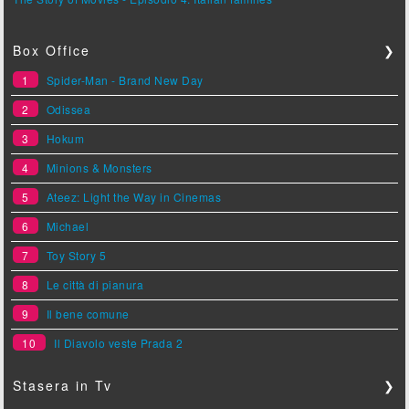
Box Office
❯
1
Spider-Man - Brand New Day
2
Odissea
3
Hokum
4
Minions & Monsters
5
Ateez: Light the Way in Cinemas
6
Michael
7
Toy Story 5
8
Le città di pianura
9
Il bene comune
10
Il Diavolo veste Prada 2
Stasera in Tv
❯