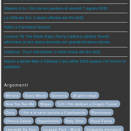
Stasera in tv: i film da non perdere di venerdì 7 agosto 2026
La Città dei Vivi, il trailer ufficiale del film [HD]
Addio a Francesco Guccini
Locarno 79: The Green Eyes, Fanny Liatard e Jérémy Trouilh
affrontano la loro opera seconda con grande tensione morale
Insidious - Fuori dall'altrove, il trailer finale del film [HD]
Grazie a Spider-Man e Odissea il box office 2026 supera i 50 milioni di
spettatori
Argomenti
Minions
Scary Movie
Gomorra
28 giorni dopo
Now You See Me
M3gan
Tutti i film dedicati a Dragon Trainer
Opus
I film e le serie ispirate a Il gattopardo
Biancaneve
Checco Zalone
Oppenheimer
Baby Sitter
Royal Family
Leonardo Da Vinci
Jurassic Park - World
Cinquanta sfumature