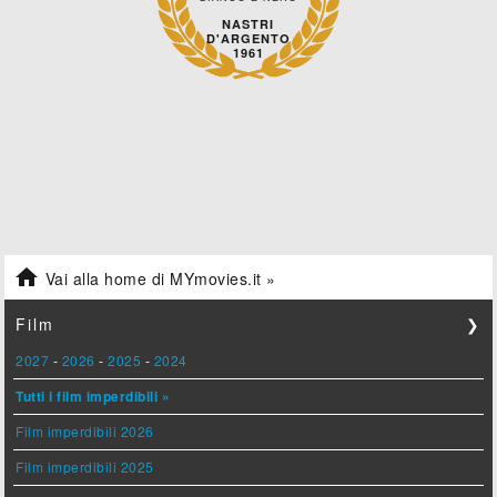
NASTRI
D'ARGENTO
1961

Vai alla home di MYmovies.it »
Film
❯
2027
-
2026
-
2025
-
2024
Tutti i film imperdibili »
Film imperdibili 2026
Film imperdibili 2025