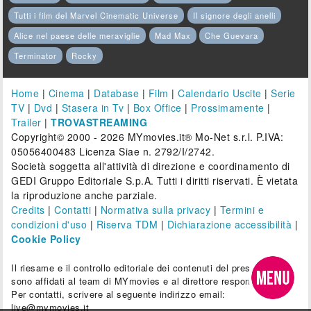
Tutti i film del Marvel Cinematic Universe
Il signore degli anelli
Alice nel paese delle meraviglie
Mad Max
Che Guevara
Terminator
Rocky
Home
|
Cinema
|
Database
|
Film
|
Calendario Uscite
|
Serie
TV
|
Dvd
|
Stasera in Tv
|
Box Office
|
Prossimamente
|
Trailer
|
TROVASTREAMING
Copyright© 2000 - 2026 MYmovies.it® Mo-Net s.r.l. P.IVA:
05056400483 Licenza Siae n. 2792/I/2742.
Società soggetta all'attività di direzione e coordinamento di
GEDI Gruppo Editoriale S.p.A. Tutti i diritti riservati. È vietata
la riproduzione anche parziale.
Credits
|
Contatti
|
Normativa sulla privacy
|
Termini e
condizioni d'uso
|
Riserva TDM
|
Dichiarazione accessibilità
|
Cookie Policy
Il riesame e il controllo editoriale dei contenuti del presente sito
sono affidati al team di MYmovies e al direttore responsabile.
Per contatti, scrivere al seguente indirizzo email:
live@mymovies.it