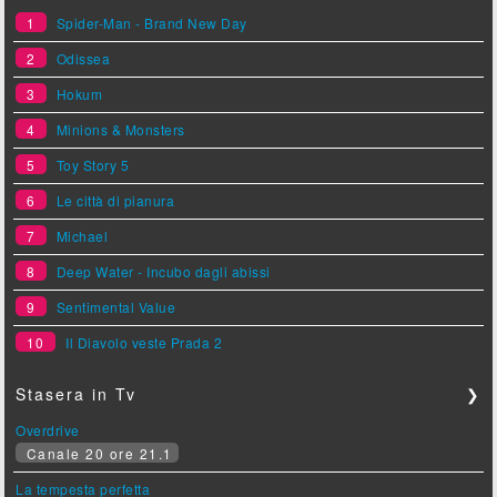
1
Spider-Man - Brand New Day
2
Odissea
3
Hokum
4
Minions & Monsters
5
Toy Story 5
6
Le città di pianura
7
Michael
8
Deep Water - Incubo dagli abissi
9
Sentimental Value
10
Il Diavolo veste Prada 2
Stasera in Tv
❯
Overdrive
Canale 20 ore 21.1
La tempesta perfetta