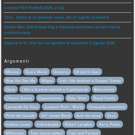
Locarno Film Festival 2026, al via
Tony - Diario di un giovane cuoco, dal 27 agosto al cinema
Spider-Man: Brand New Day e Odissea continuano la loro marcia
multimilionaria
Stasera in tv: i film da non perdere di mercoledì 5 agosto 2026
Argomenti
Minions
Scary Movie
Gomorra
28 giorni dopo
Now You See Me
M3gan
Tutti i film dedicati a Dragon Trainer
Opus
I film e le serie ispirate a Il gattopardo
Biancaneve
Checco Zalone
Oppenheimer
Baby Sitter
Royal Family
Leonardo Da Vinci
Jurassic Park - World
Cinquanta sfumature
Pirati dei Caraibi
007 James Bond
Auto da corsa
Virus
Indiana Jones
Unbreakable
Robert Langdon
Harry Potter
Millennium
Teen movie italiani
Fast and Furious