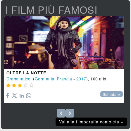
I FILM PIÙ FAMOSI
OLTRE LA NOTTE
Drammatico
, (
Germania
,
Francia
-
2017
), 100 min.





Scheda »
Vai alla filmografia completa »