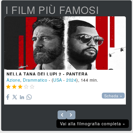
I FILM PIÙ FAMOSI
NELLA TANA DEI LUPI 2 - PANTERA
Azione
,
Drammatico
- (
USA
-
2024
), 144 min.





Scheda »
Vai alla filmografia completa »