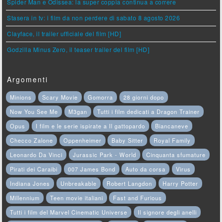
Spider Man e Odissea: la super coppia continua a correre
Stasera in tv: i film da non perdere di sabato 8 agosto 2026
Clayface, il trailer ufficiale del film [HD]
Godzilla Minus Zero, il teaser trailer del film [HD]
Argomenti
Minions
Scary Movie
Gomorra
28 giorni dopo
Now You See Me
M3gan
Tutti i film dedicati a Dragon Trainer
Opus
I film e le serie ispirate a Il gattopardo
Biancaneve
Checco Zalone
Oppenheimer
Baby Sitter
Royal Family
Leonardo Da Vinci
Jurassic Park - World
Cinquanta sfumature
Pirati dei Caraibi
007 James Bond
Auto da corsa
Virus
Indiana Jones
Unbreakable
Robert Langdon
Harry Potter
Millennium
Teen movie italiani
Fast and Furious
Tutti i film del Marvel Cinematic Universe
Il signore degli anelli