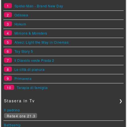
1
Spider-Man - Brand New Day
2
Odissea
3
Hokum
4
Minions & Monsters
5
Ateez: Light the Way in Cinemas
6
Toy Story 5
7
Il Diavolo veste Prada 2
8
Le città di pianura
9
Primavera
10
Terapia di famiglia
Stasera in Tv
❯
Il padrino
Rete4 ore 21.3
Battleship