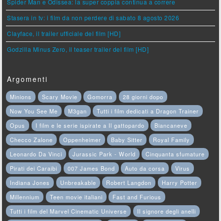
Spider Man e Odissea: la super coppia continua a correre
Stasera in tv: i film da non perdere di sabato 8 agosto 2026
Clayface, il trailer ufficiale del film [HD]
Godzilla Minus Zero, il teaser trailer del film [HD]
Argomenti
Minions
Scary Movie
Gomorra
28 giorni dopo
Now You See Me
M3gan
Tutti i film dedicati a Dragon Trainer
Opus
I film e le serie ispirate a Il gattopardo
Biancaneve
Checco Zalone
Oppenheimer
Baby Sitter
Royal Family
Leonardo Da Vinci
Jurassic Park - World
Cinquanta sfumature
Pirati dei Caraibi
007 James Bond
Auto da corsa
Virus
Indiana Jones
Unbreakable
Robert Langdon
Harry Potter
Millennium
Teen movie italiani
Fast and Furious
Tutti i film del Marvel Cinematic Universe
Il signore degli anelli