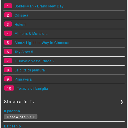
1
Spider-Man - Brand New Day
2
Odissea
3
Hokum
4
Minions & Monsters
5
Ateez: Light the Way in Cinemas
6
Toy Story 5
7
Il Diavolo veste Prada 2
8
Le città di pianura
9
Primavera
10
Terapia di famiglia
Stasera in Tv
❯
Il padrino
Rete4 ore 21.3
Battleship